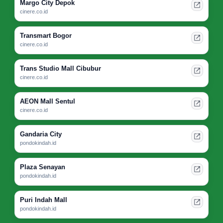
Margo City Depok
cinere.co.id
Transmart Bogor
cinere.co.id
Trans Studio Mall Cibubur
cinere.co.id
AEON Mall Sentul
cinere.co.id
Gandaria City
pondokindah.id
Plaza Senayan
pondokindah.id
Puri Indah Mall
pondokindah.id