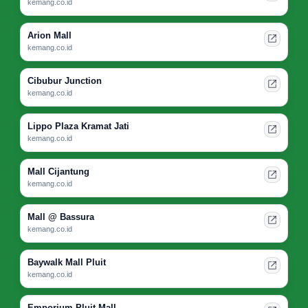
kemang.co.id
Arion Mall
kemang.co.id
Cibubur Junction
kemang.co.id
Lippo Plaza Kramat Jati
kemang.co.id
Mall Cijantung
kemang.co.id
Mall @ Bassura
kemang.co.id
Baywalk Mall Pluit
kemang.co.id
Emporium Pluit Mall