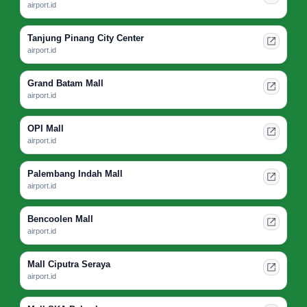
airport.id
Tanjung Pinang City Center
airport.id
Grand Batam Mall
airport.id
OPI Mall
airport.id
Palembang Indah Mall
airport.id
Bencoolen Mall
airport.id
Mall Ciputra Seraya
airport.id