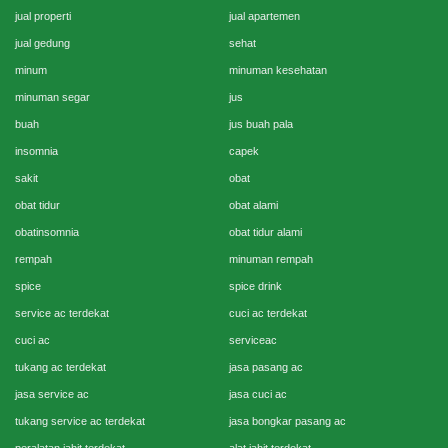
jual properti
jual apartemen
jual gedung
sehat
minum
minuman kesehatan
minuman segar
jus
buah
jus buah pala
insomnia
capek
sakit
obat
obat tidur
obat alami
obatinsomnia
obat tidur alami
rempah
minuman rempah
spice
spice drink
service ac terdekat
cuci ac terdekat
cuci ac
serviceac
tukang ac terdekat
jasa pasang ac
jasa service ac
jasa cuci ac
tukang service ac terdekat
jasa bongkar pasang ac