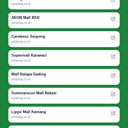
serpong.co.id
AEON Mall BSD
serpong.co.id
Carstensz Serpong
serpong.co.id
Supermall Karawaci
serpong.co.id
Mall Kelapa Gading
serpong.co.id
Summarecon Mall Bekasi
serpong.co.id
Lippo Mall Kemang
kemang.co.id