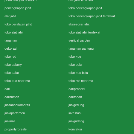
peralatan jahit terdekat
alat jahit terdekat
perlengkapan jahit
toko perlengkapan jahit
alat jahit
toko perlengkapan jahit terdekat
toko peralatan jahit
aksesoris jahit
toko alat jahit
toko alat jahit terdekat
tanaman
vertical garden
dekorasi
tanaman gantung
toko roti
toko kue
toko bakery
toko bolu
toko cake
toko kue bolu
toko kue near me
toko roti near me
cari
cariproperti
carirumah
caritanah
jualtanahkomersil
jualgedung
jualapartemen
investasi
jualmall
jualgudang
propertyforsale
konveksi