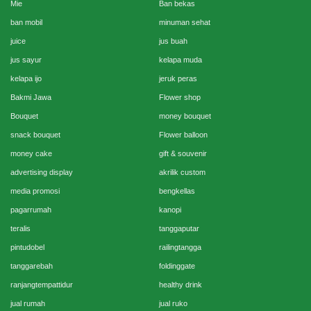
Mie
Ban bekas
ban mobil
minuman sehat
juice
jus buah
jus sayur
kelapa muda
kelapa ijo
jeruk peras
Bakmi Jawa
Flower shop
Bouquet
money bouquet
snack bouquet
Flower balloon
money cake
gift & souvenir
advertising display
akrilik custom
media promosi
bengkellas
pagarrumah
kanopi
teralis
tanggaputar
pintudobel
railingtangga
tanggarebah
foldinggate
ranjangtempattidur
healthy drink
jual rumah
jual ruko