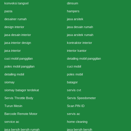
konveksi tangsel
dimsum
pasta
hampers
desainer rumah
jasa arsitek
design interior
jasa desain rumah
jasa desain interior
jasa arsitek rumah
jasa interior design
kontraktor interior
jasa interior
interior kantor
cuci mobil panggilan
detailing mobil panggilan
poles mobil panggilan
cuci mobil
detailing mobil
poles mobil
siomay
batagor
siomay batagor terdekat
servis cvt
Servis Throttle Body
Servis Speedometer
Turun Mesin
Scan PIN ID
Barcode Remote Motor
servis ac
service ac
home cleaning
jasa bersih bersih rumah
jasa bersih bersih