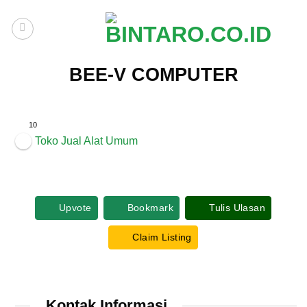
Skip
to
content
BEE-V COMPUTER
10
Toko Jual Alat Umum
Upvote
Bookmark
Tulis Ulasan
Claim Listing
Kontak Informasi