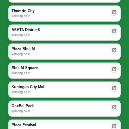
Thamrin City
kemang.co.id
ASHTA Distric 8
kemang.co.id
Plaza Blok M
kemang.co.id
Blok M Square
kemang.co.id
Kuningan City Mall
kemang.co.id
OneBel Park
kemang.co.id
Plaza Festival