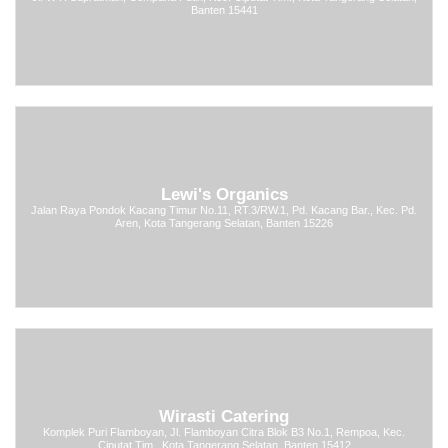
Banten 15441
Lewi's Organics
Jalan Raya Pondok Kacang Timur No.11, RT.3/RW.1, Pd. Kacang Bar., Kec. Pd.
Aren, Kota Tangerang Selatan, Banten 15226
Wirasti Catering
Komplek Puri Flamboyan, Jl. Flamboyan Citra Blok B3 No.1, Rempoa, Kec.
Ciputat Tim., Kota Tangerang Selatan, Banten 15412