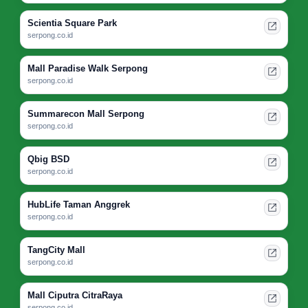
Scientia Square Park
serpong.co.id
Mall Paradise Walk Serpong
serpong.co.id
Summarecon Mall Serpong
serpong.co.id
Qbig BSD
serpong.co.id
HubLife Taman Anggrek
serpong.co.id
TangCity Mall
serpong.co.id
Mall Ciputra CitraRaya
serpong.co.id