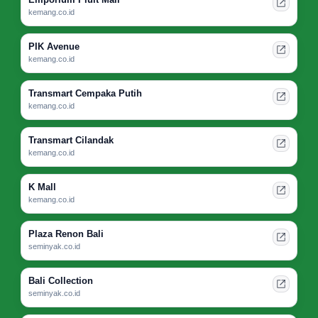
kemang.co.id
PIK Avenue
kemang.co.id
Transmart Cempaka Putih
kemang.co.id
Transmart Cilandak
kemang.co.id
K Mall
kemang.co.id
Plaza Renon Bali
seminyak.co.id
Bali Collection
seminyak.co.id