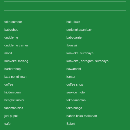
toko outdoor
buku kain
babyshop
perlengkapan bayi
cuddleme
babycarrier
cuddleme carrier
flowswim
mobil
konveksi surabaya
konveksi malang
konveksi, seragam, surabaya
barbershop
sewamobil
jasa pengiriman
kantor
coffee
coffee shop
hidden gem
service motor
bengkel motor
toko tanaman
tanaman hias
toko bunga
jual pupuk
bahan baku makanan
cafe
Bakmi