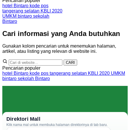
Pencarian populer
hotel Bintaro
kode pos
tangerang selatan
KBLI 2020
UMKM bintaro
sekolah
Bintaro
Cari informasi yang Anda butuhkan
Gunakan kolom pencarian untuk menemukan halaman,
artikel, atau listing yang relevan di website ini.
CARI
Pencarian populer
hotel Bintaro
kode pos tangerang selatan
KBLI 2020
UMKM
bintaro
sekolah Bintaro
Direktori Mall
Klik nama mal untuk membuka halaman direktorinya di tab baru.