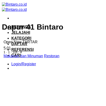
Skip
to
content
Dapur 41 Bintaro
BERANDA
JELAJAHI
KATEGORI
Open Now
TARTAR
DAFTAR
5.0
1
REFERENSI
1
·
1
·
118
·
4
CARI
Makanan dan Minuman
Restoran
Login/Register