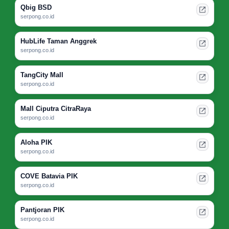
Qbig BSD
serpong.co.id
HubLife Taman Anggrek
serpong.co.id
TangCity Mall
serpong.co.id
Mall Ciputra CitraRaya
serpong.co.id
Aloha PIK
serpong.co.id
COVE Batavia PIK
serpong.co.id
Pantjoran PIK
serpong.co.id