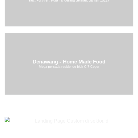
Kec. Pd. Aren, Kota Tangerang Selatan, Banten 15227
Denawang - Home Made Food
Mega persada residence blok C 7 Ceger