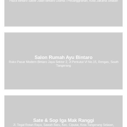
Plaza Bintaro Satoe Jalan Bintaro Utama I Pesanggrahan, Kota Jakarta Selatan
Salon Rumah Ayu Bintaro
Ruko Pasar Modern Bintaro Jaya Sektor 2, Jl Perkutut VI No.15, Rengas, South
Tangerang
Sate & Sop Iga Mak Ranggi
Jl. Tegal Rotan Raya, Sawah Baru, Kec. Ciputat, Kota Tangerang Selatan,