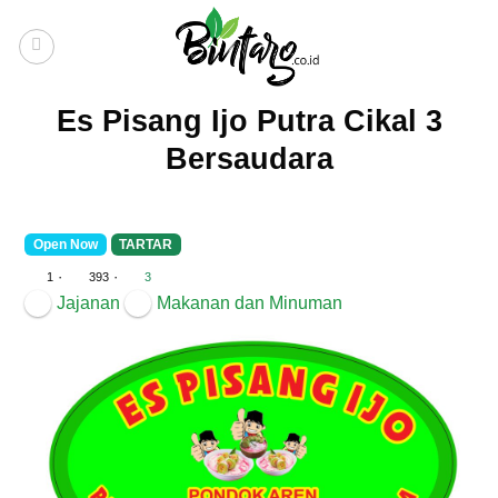
Skip
to
content
Es Pisang Ijo Putra Cikal 3
Bersaudara
Open Now
TARTAR
·
·
1
393
3
Jajanan
Makanan dan Minuman