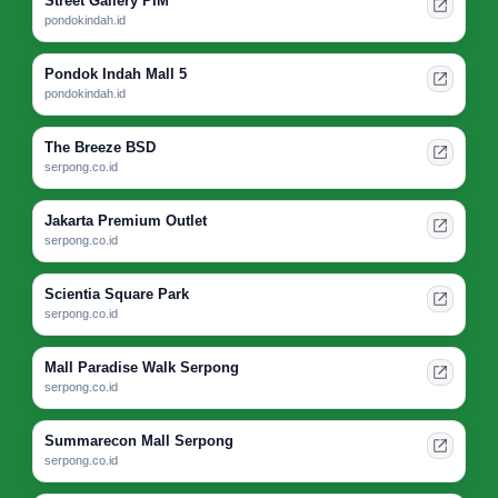
Street Gallery PIM
pondokindah.id
Pondok Indah Mall 5
pondokindah.id
The Breeze BSD
serpong.co.id
Jakarta Premium Outlet
serpong.co.id
Scientia Square Park
serpong.co.id
Mall Paradise Walk Serpong
serpong.co.id
Summarecon Mall Serpong
serpong.co.id