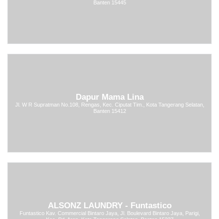
Banten 15445
Dapur Mama Lina
Jl. W R Supratman No.108, Rengas, Kec. Ciputat Tim., Kota Tangerang Selatan,
Banten 15412
ALSONZ LAUNDRY - Funtastico
Funtastico Kav. Commercial Bintaro Jaya, Jl. Boulevard Bintaro Jaya, Parigi,