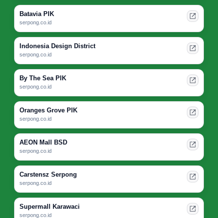
Batavia PIK
serpong.co.id
Indonesia Design District
serpong.co.id
By The Sea PIK
serpong.co.id
Oranges Grove PIK
serpong.co.id
AEON Mall BSD
serpong.co.id
Carstensz Serpong
serpong.co.id
Supermall Karawaci
serpong.co.id