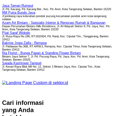
Jasa Taman Rumput
Jl. Pd. Kacang, Pd. Kacang Bar., Kec. Pd. Aren, Kota Tangerang Selatan, Banten 15220
RM Putra Bundo Jaya
Jl jombang raya kelurahan pondok pucung kecamatan pondok aren kota tangerang
selatan
Azam Art Bintaro - Spesialis Interior & Renovasi Rumah & Bangunan
Depan Perumahan Bintaro Hills Residence, Jl. Al Hidayah Sektor 8, Pd. Jaya, Kec. Pd.
Aren, Kota Tangerang Selatan, Banten 15220
Pijat Saraf Widodo
Jl. Rusa Raya No.186, RT.002/004, Pd. Ranji, Kec. Ciputat Tim., Tanggerang, Banten
15412
Bakmie Jogja Zalfa - Rempoa
Jl. Pahlawan No.36B, RT.4/RW.3, Rempoa, Kec. Ciputat Timur, Kota Tangerang Selatan,
Banten 15412
Ria Florist - Bunga Papan & Standing Flower Bintaro
Bintaro Jaya Sektor 7, Jl. Pd. Pucung Raya, Pd. Jaya, Kec. Pd. Aren, Kota Tangerang
Selatan, Banten 15520
Sajada Kashmeer Tangsel
Jl. Kenari Raya Blok M6 No. 12, Sektor 2 Bintaro Jaya, Kec. Ciputat Tim., Kota
Tangerang Selatan, Banten 15412
Cari informasi
yang Anda