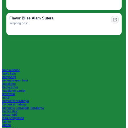
Flavor Bliss Alam Sutera
serpong.co.id
toko outdoor
buku kain
babyshop
perlengkapan bayi
cuddleme
babycarrier
cuddleme carrier
flowswim
mobil
konveksi surabaya
konveksi malang
konveksi, seragam, surabaya
barbershop
sewamobil
jasa pengiriman
kantor
coffee