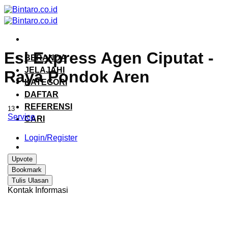
Skip
to
content
Esl Express Agen Ciputat -
BERANDA
JELAJAHI
Raya Pondok Aren
KATEGORI
DAFTAR
REFERENSI
13
Service
CARI
Login/Register
Upvote
Bookmark
Tulis Ulasan
Kontak Informasi