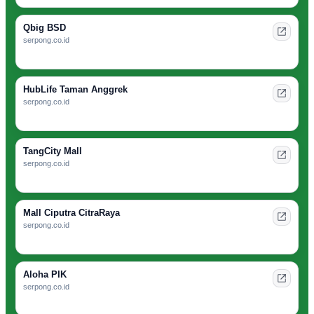
Qbig BSD
serpong.co.id
HubLife Taman Anggrek
serpong.co.id
TangCity Mall
serpong.co.id
Mall Ciputra CitraRaya
serpong.co.id
Aloha PIK
serpong.co.id