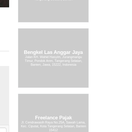
Bengkel Las Anggar Jaya
Jalan KH. Wahid Hasyim, Jurangmangu
Timur, Pondok Aren, Tangerang Selatan,
Banten, Jawa, 15222, Indonesia
Freelance Pajak
Jl. Cendrawasih Raya No.25A, Sawah Lama,
Kec. Ciputat, Kota Tangerang Selatan, Banten
15412