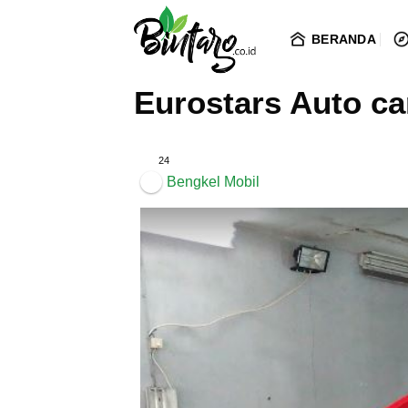
Skip
to
BERANDA
content
Eurostars Auto ca
24
Bengkel Mobil