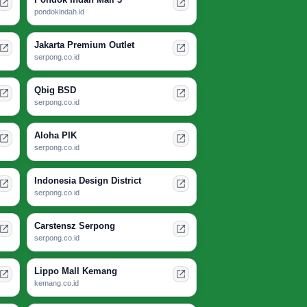
pondokindah.id
Jakarta Premium Outlet
serpong.co.id
Qbig BSD
serpong.co.id
Aloha PIK
serpong.co.id
Indonesia Design District
serpong.co.id
Carstensz Serpong
serpong.co.id
Lippo Mall Kemang
kemang.co.id