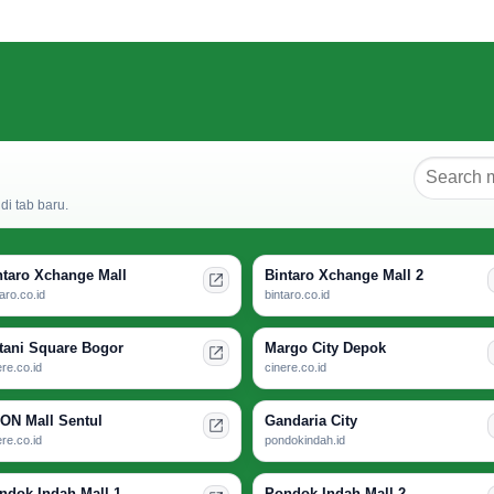
i tab baru.
ntaro Xchange Mall
Bintaro Xchange Mall 2
taro.co.id
bintaro.co.id
tani Square Bogor
Margo City Depok
ere.co.id
cinere.co.id
ON Mall Sentul
Gandaria City
ere.co.id
pondokindah.id
ndok Indah Mall 1
Pondok Indah Mall 2