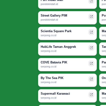
pondokindah.id
pon
Street Gallery PIM
Po
pondokindah.id
pon
Scientia Square Park
Ma
serpong.co.id
ser
HubLife Taman Anggrek
Ta
serpong.co.id
ser
COVE Batavia PIK
Pa
serpong.co.id
ser
By The Sea PIK
Or
serpong.co.id
ser
Supermall Karawaci
Ma
serpong.co.id
ser