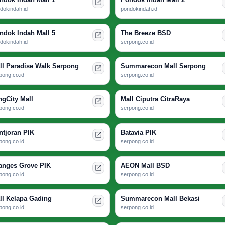
dokindah.id
pondokindah.id
ndok Indah Mall 5
The Breeze BSD
dokindah.id
serpong.co.id
ll Paradise Walk Serpong
Summarecon Mall Serpong
pong.co.id
serpong.co.id
ngCity Mall
Mall Ciputra CitraRaya
pong.co.id
serpong.co.id
ntjoran PIK
Batavia PIK
pong.co.id
serpong.co.id
anges Grove PIK
AEON Mall BSD
pong.co.id
serpong.co.id
ll Kelapa Gading
Summarecon Mall Bekasi
pong.co.id
serpong.co.id