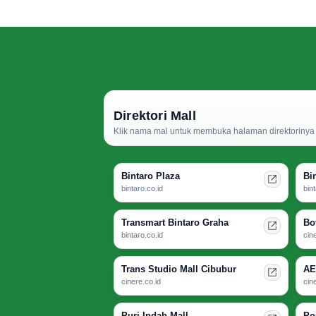
Direktori Mall
Klik nama mal untuk membuka halaman direktorinya d
Bintaro Plaza
Bi
bintaro.co.id
bin
Transmart Bintaro Graha
Bo
bintaro.co.id
cin
Trans Studio Mall Cibubur
AE
cinere.co.id
cin
Puri Indah Mall
Po