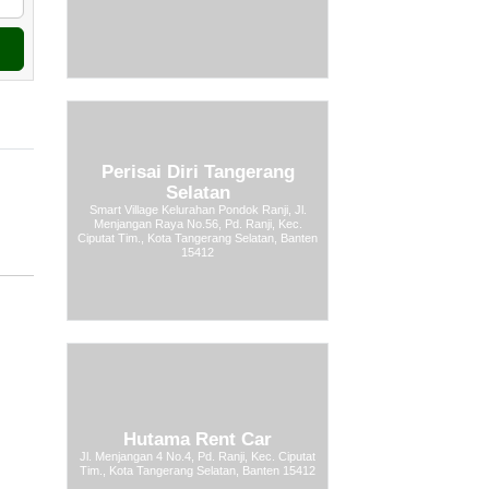
Perisai Diri Tangerang
Selatan
Smart Village Kelurahan Pondok Ranji, Jl.
Menjangan Raya No.56, Pd. Ranji, Kec.
Ciputat Tim., Kota Tangerang Selatan, Banten
15412
Hutama Rent Car
Jl. Menjangan 4 No.4, Pd. Ranji, Kec. Ciputat
Tim., Kota Tangerang Selatan, Banten 15412