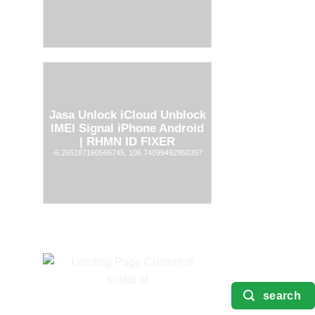
Jasa Unlock iCloud Unblock
IMEI Signal iPhone Android
| RHMN ID FIXER
-6.265187160566745, 106.74099492950357
search