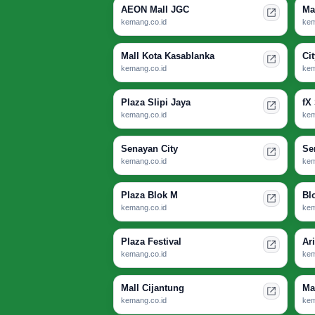
AEON Mall JGC
Ma
kemang.co.id
kem
Mall Kota Kasablanka
Ci
kemang.co.id
kem
Plaza Slipi Jaya
fX
kemang.co.id
kem
Senayan City
Se
kemang.co.id
kem
Plaza Blok M
Bl
kemang.co.id
kem
Plaza Festival
Ar
kemang.co.id
kem
Mall Cijantung
Ma
kemang.co.id
kem