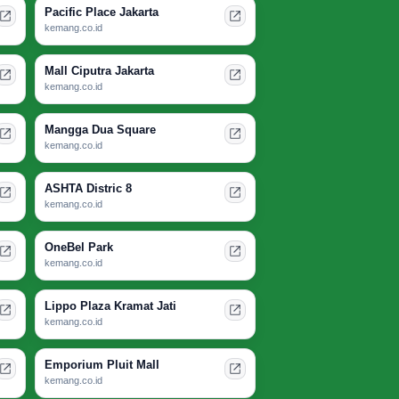
Pacific Place Jakarta
kemang.co.id
Mall Ciputra Jakarta
kemang.co.id
Mangga Dua Square
kemang.co.id
ASHTA Distric 8
kemang.co.id
OneBel Park
kemang.co.id
Lippo Plaza Kramat Jati
kemang.co.id
Emporium Pluit Mall
kemang.co.id