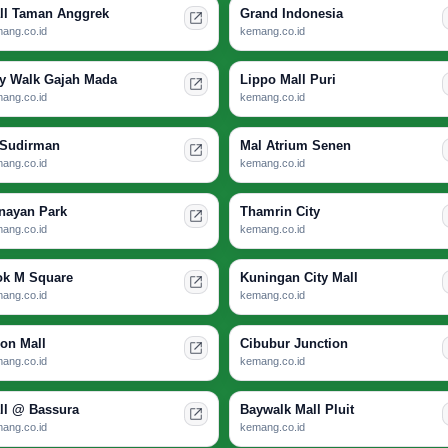
ll Taman Anggrek
Grand Indonesia
ang.co.id
kemang.co.id
ty Walk Gajah Mada
Lippo Mall Puri
ang.co.id
kemang.co.id
 Sudirman
Mal Atrium Senen
ang.co.id
kemang.co.id
nayan Park
Thamrin City
ang.co.id
kemang.co.id
ok M Square
Kuningan City Mall
ang.co.id
kemang.co.id
ion Mall
Cibubur Junction
ang.co.id
kemang.co.id
ll @ Bassura
Baywalk Mall Pluit
ang.co.id
kemang.co.id