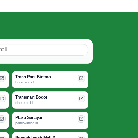
Trans Park Bintaro
bintaro.co.id
Transmart Bogor
cinere.co.id
Plaza Senayan
pondokindah.id
Pondok Indah Mall 3