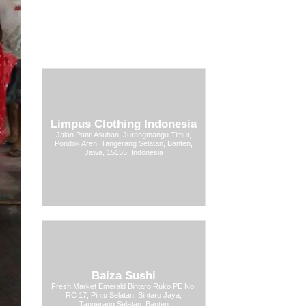
Limpus Clothing Indonesia
Jalan Panti Asuhan, Jurangmangu Timur,
Pondok Aren, Tangerang Selatan, Banten,
Jawa, 15155, Indonesia
Baiza Sushi
Fresh Market Emerald Bintaro Ruko PE No.
RC 17, Pintu Selatan, Bintaro Jaya,
Tangerang Selatan, Banten