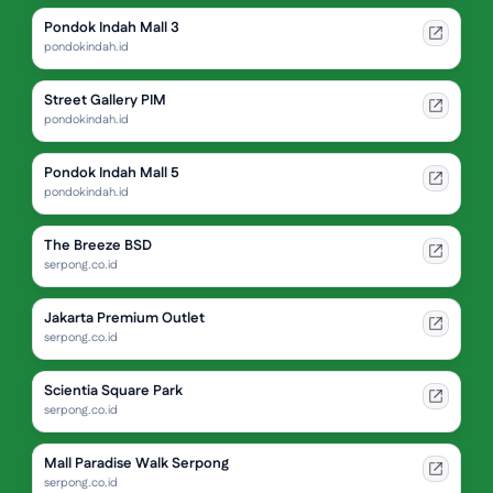
Pondok Indah Mall 3
pondokindah.id
Street Gallery PIM
pondokindah.id
Pondok Indah Mall 5
pondokindah.id
The Breeze BSD
serpong.co.id
Jakarta Premium Outlet
serpong.co.id
Scientia Square Park
serpong.co.id
Mall Paradise Walk Serpong
serpong.co.id