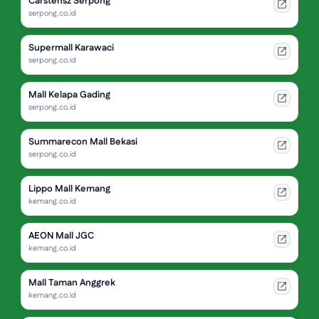
Carstensz Serpong
serpong.co.id
Supermall Karawaci
serpong.co.id
Mall Kelapa Gading
serpong.co.id
Summarecon Mall Bekasi
serpong.co.id
Lippo Mall Kemang
kemang.co.id
AEON Mall JGC
kemang.co.id
Mall Taman Anggrek
kemang.co.id