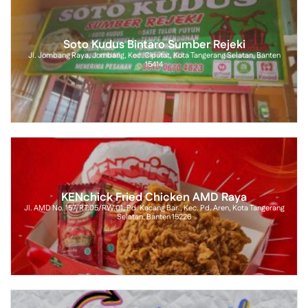
Soto Kudus Bintaro Sumber Rejeki
Jl. Jombang Raya, Jombang, Kec. Ciputat, Kota Tangerang Selatan, Banten
15414
KENchick Fried Chicken AMD Raya
Jl. AMD No. 157, RT.05/RW.01, Pd. Kacang Bar., Kec. Pd. Aren, Kota Tangerang
Selatan, Banten 15226