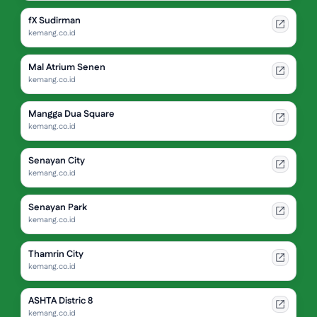
fX Sudirman
kemang.co.id
Mal Atrium Senen
kemang.co.id
Mangga Dua Square
kemang.co.id
Senayan City
kemang.co.id
Senayan Park
kemang.co.id
Thamrin City
kemang.co.id
ASHTA Distric 8
kemang.co.id