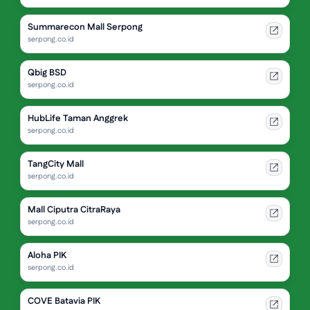
Summarecon Mall Serpong
serpong.co.id
Qbig BSD
serpong.co.id
HubLife Taman Anggrek
serpong.co.id
TangCity Mall
serpong.co.id
Mall Ciputra CitraRaya
serpong.co.id
Aloha PIK
serpong.co.id
COVE Batavia PIK