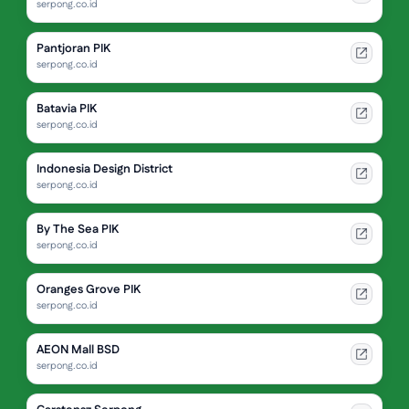
serpong.co.id
Pantjoran PIK
serpong.co.id
Batavia PIK
serpong.co.id
Indonesia Design District
serpong.co.id
By The Sea PIK
serpong.co.id
Oranges Grove PIK
serpong.co.id
AEON Mall BSD
serpong.co.id