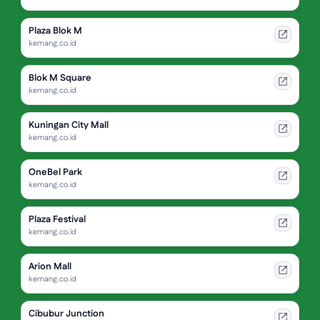
Plaza Blok M
kemang.co.id
Blok M Square
kemang.co.id
Kuningan City Mall
kemang.co.id
OneBel Park
kemang.co.id
Plaza Festival
kemang.co.id
Arion Mall
kemang.co.id
Cibubur Junction