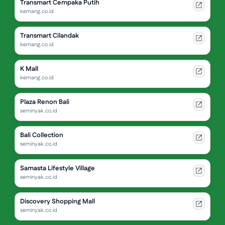
Transmart Cempaka Putih
kemang.co.id
Transmart Cilandak
kemang.co.id
K Mall
kemang.co.id
Plaza Renon Bali
seminyak.co.id
Bali Collection
seminyak.co.id
Samasta Lifestyle Village
seminyak.co.id
Discovery Shopping Mall
seminyak.co.id