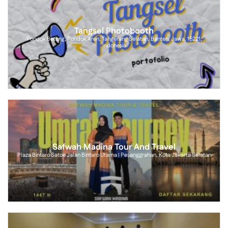
Tangsel Photobooth
Pondok Betung, Pondok Aren, Tangerang Selatan, Banten, Jawa, 15221,
Indonesia
Safwah Madina Tour And Travel
Plaza Bintaro Satoe Jalan Bintaro Utama I Pesanggrahan, Kota Jakarta Selatan