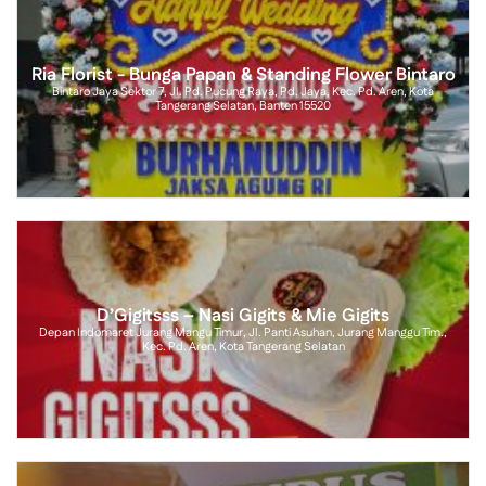
Ria Florist - Bunga Papan & Standing Flower Bintaro
Bintaro Jaya Sektor 7, Jl. Pd. Pucung Raya, Pd. Jaya, Kec. Pd. Aren, Kota
Tangerang Selatan, Banten 15520
D’Gigitsss – Nasi Gigits & Mie Gigits
Depan Indomaret Jurang Mangu Timur, Jl. Panti Asuhan, Jurang Manggu Tim.,
Kec. Pd. Aren, Kota Tangerang Selatan