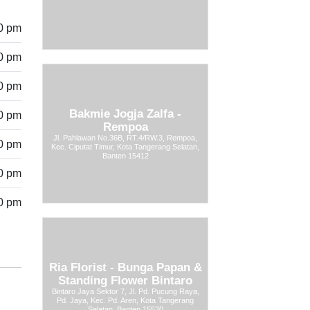
00 pm
00 pm
00 pm
Bakmie Jogja Zalfa -
00 pm
Rempoa
Jl. Pahlawan No.36B, RT.4/RW.3, Rempoa,
00 pm
Kec. Ciputat Timur, Kota Tangerang Selatan,
Banten 15412
00 pm
00 pm
Ria Florist - Bunga Papan &
Standing Flower Bintaro
Bintaro Jaya Sektor 7, Jl. Pd. Pucung Raya,
Pd. Jaya, Kec. Pd. Aren, Kota Tangerang
Selatan, Banten 15520