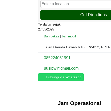
Get Directions
Terdaftar sejak
27/05/2025
Ban bekas
|
ban mobil
Jalan Garuda Bawah RT08/RW012, RPTRA 
085224031991
uusjbw@gmail.com
Hubungi via WhatsApp
Jam Operasional