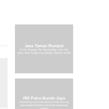
Jasa Taman Rumput
Jl. Pd. Kacang, Pd. Kacang Bar., Kec. Pd.
Aren, Kota Tangerang Selatan, Banten 15220
RM Putra Bundo Jaya
Jl jombang raya kelurahan pondok pucung
kecamatan pondok aren kota tangerang
selatan