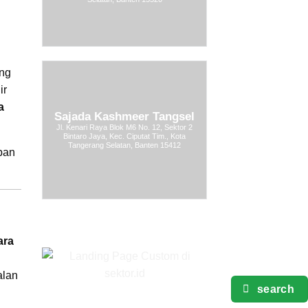
ang
ir
a
Sajada Kashmeer Tangsel
Jl. Kenari Raya Blok M6 No. 12, Sektor 2
Bintaro Jaya, Kec. Ciputat Tim., Kota
Tangerang Selatan, Banten 15412
ban
ara
alan
search