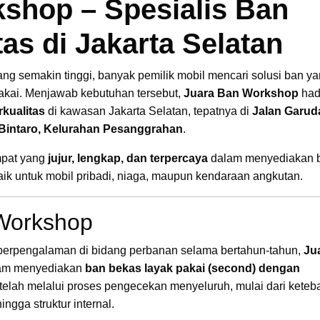
shop – Spesialis Ban
as di Jakarta Selatan
ng semakin tinggi, banyak pemilik mobil mencari solusi ban y
akai. Menjawab kebutuhan tersebut,
Juara Ban Workshop
had
rkualitas
di kawasan Jakarta Selatan, tepatnya di
Jalan Garud
intaro, Kelurahan Pesanggrahan
.
mpat yang
jujur, lengkap, dan terpercaya
dalam menyediakan 
aik untuk mobil pribadi, niaga, maupun kendaraan angkutan.
Workshop
ah berpengalaman di bidang perbanan selama bertahun-tahun,
Ju
lam menyediakan
ban bekas layak pakai (second) dengan
ni telah melalui proses pengecekan menyeluruh, mulai dari keteb
ingga struktur internal.