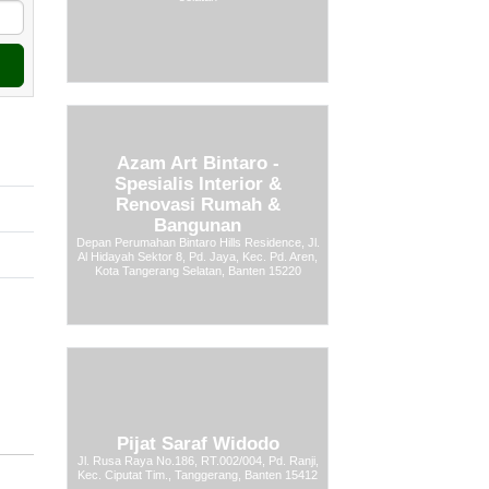
Azam Art Bintaro -
Spesialis Interior &
Renovasi Rumah &
Bangunan
Depan Perumahan Bintaro Hills Residence, Jl.
Al Hidayah Sektor 8, Pd. Jaya, Kec. Pd. Aren,
Kota Tangerang Selatan, Banten 15220
Pijat Saraf Widodo
Jl. Rusa Raya No.186, RT.002/004, Pd. Ranji,
Kec. Ciputat Tim., Tanggerang, Banten 15412