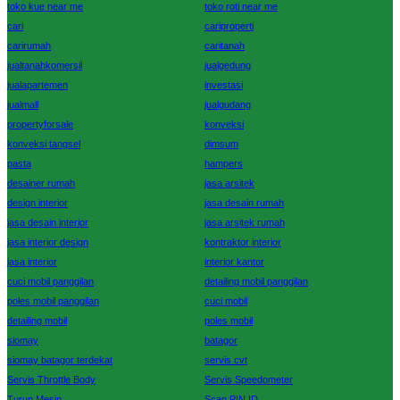
toko kue near me
toko roti near me
cari
cariproperti
carirumah
caritanah
jualtanahkomersil
jualgedung
jualapartemen
investasi
jualmall
jualgudang
propertyforsale
konveksi
konveksi tangsel
dimsum
pasta
hampers
desainer rumah
jasa arsitek
design interior
jasa desain rumah
jasa desain interior
jasa arsitek rumah
jasa interior design
kontraktor interior
jasa interior
interior kantor
cuci mobil panggilan
detailing mobil panggilan
poles mobil panggilan
cuci mobil
detailing mobil
poles mobil
siomay
batagor
siomay batagor terdekat
servis cvt
Servis Throttle Body
Servis Speedometer
Turun Mesin
Scan PIN ID