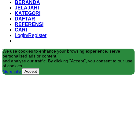
BERANDA
JELAJAHI
KATEGORI
DAFTAR
REFERENSI
CARI
Login/Register
We use cookies to enhance your browsing experience, serve
personalised ads or content,
and analyse our traffic. By clicking "Accept", you consent to our use
of cookies.
More info
Accept