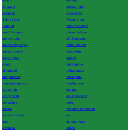
juice
jus buah
jus sayur
kelapa muda
kelapa ijo
jeruk peras
Bakmi Jawa
Flower shop
Bouquet
money bouquet
snack bouquet
Flower balloon
money cake
gift & souvenir
advertising display
akrilik custom
media promosi
bengkellas
pagarrumah
kanopi
teralis
tanggaputar
pintudobel
railingtangga
tanggarebah
foldinggate
ranjangtempattidur
healthy drink
jual rumah
jual ruko
jual properti
jual apartemen
jual gedung
sehat
minum
minuman kesehatan
minuman segar
jus
buah
jus buah pala
insomnia
capek