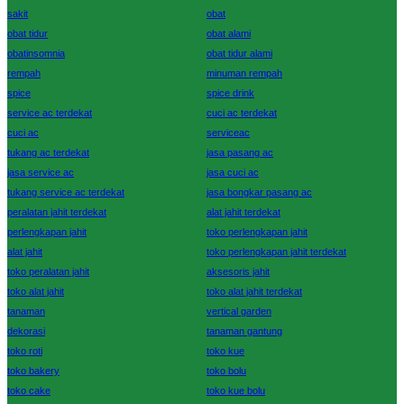
sakit
obat
obat tidur
obat alami
obatinsomnia
obat tidur alami
rempah
minuman rempah
spice
spice drink
service ac terdekat
cuci ac terdekat
cuci ac
serviceac
tukang ac terdekat
jasa pasang ac
jasa service ac
jasa cuci ac
tukang service ac terdekat
jasa bongkar pasang ac
peralatan jahit terdekat
alat jahit terdekat
perlengkapan jahit
toko perlengkapan jahit
alat jahit
toko perlengkapan jahit terdekat
toko peralatan jahit
aksesoris jahit
toko alat jahit
toko alat jahit terdekat
tanaman
vertical garden
dekorasi
tanaman gantung
toko roti
toko kue
toko bakery
toko bolu
toko cake
toko kue bolu