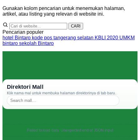
Gunakan kolom pencarian untuk menemukan halaman,
artikel, atau listing yang relevan di website ini.
CARI
Pencarian populer
hotel Bintaro
kode pos tangerang selatan
KBLI 2020
UMKM
bintaro
sekolah Bintaro
Direktori Mall
Klik nama mal untuk membuka halaman direktorinya di tab baru.
Failed to load data: Unexpected end of JSON input