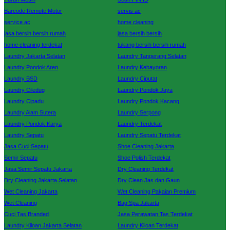
Barcode Remote Motor
servis ac
service ac
home cleaning
jasa bersih bersih rumah
jasa bersih bersih
home cleaning terdekat
tukang bersih bersih rumah
Laundry Jakarta Selatan
Laundry Tangerang Selatan
Laundry Pondok Aren
Laundry Kebayoran
Laundry BSD
Laundry Ciputat
Laundry Ciledug
Laundry Pondok Jaya
Laundry Cipadu
Laundry Pondok Kacang
Laundry Alam Sutera
Laundry Serpong
Laundry Pondok Karya
Laundry Terdekat
Laundry Sepatu
Laundry Sepatu Terdekat
Jasa Cuci Sepatu
Shoe Cleaning Jakarta
Semir Sepatu
Shoe Polish Terdekat
Jasa Semir Sepatu Jakarta
Dry Cleaning Terdekat
Dry Cleaning Jakarta Selatan
Dry Clean Jas dan Gaun
Wet Cleaning Jakarta
Wet Cleaning Pakaian Premium
Wet Cleaning
Bag Spa Jakarta
Cuci Tas Branded
Jasa Perawatan Tas Terdekat
Laundry Kiloan Jakarta Selatan
Laundry Kiloan Terdekat