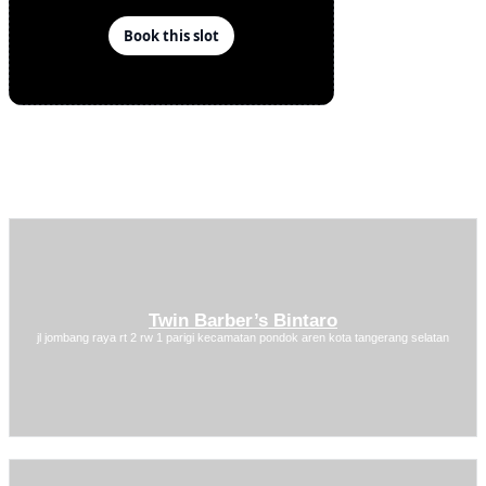
Twin Barber’s Bintaro
jl jombang raya rt 2 rw 1 parigi kecamatan pondok aren kota tangerang selatan