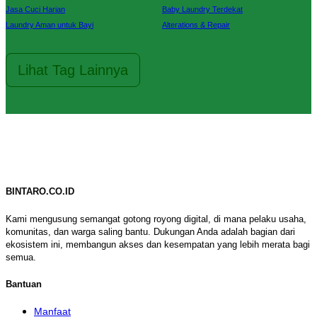
Jasa Cuci Harian
Baby Laundry Terdekat
Laundry Aman untuk Bayi
Alterations & Repair
Lihat Tag Lainnya
BINTARO.CO.ID
Kami mengusung semangat gotong royong digital, di mana pelaku usaha,
komunitas, dan warga saling bantu. Dukungan Anda adalah bagian dari
ekosistem ini, membangun akses dan kesempatan yang lebih merata bagi
semua.
Bantuan
Manfaat