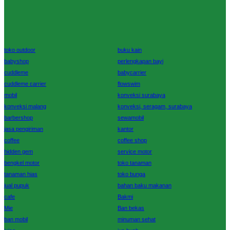
toko outdoor
buku kain
babyshop
perlengkapan bayi
cuddleme
babycarrier
cuddleme carrier
flowswim
mobil
konveksi surabaya
konveksi malang
konveksi, seragam, surabaya
barbershop
sewamobil
jasa pengiriman
kantor
coffee
coffee shop
hidden gem
service motor
bengkel motor
toko tanaman
tanaman hias
toko bunga
jual pupuk
bahan baku makanan
cafe
Bakmi
Mie
Ban bekas
ban mobil
minuman sehat