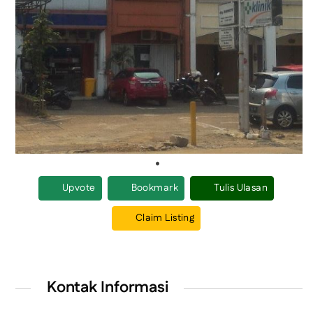
Upvote
Bookmark
Tulis Ulasan
Claim Listing
Kontak Informasi