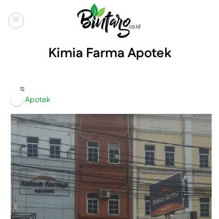
Skip
to
content
Kimia Farma Apotek
12
Apotek