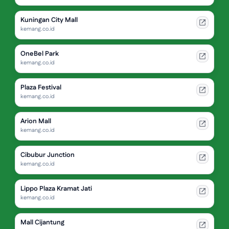
Kuningan City Mall
kemang.co.id
OneBel Park
kemang.co.id
Plaza Festival
kemang.co.id
Arion Mall
kemang.co.id
Cibubur Junction
kemang.co.id
Lippo Plaza Kramat Jati
kemang.co.id
Mall Cijantung