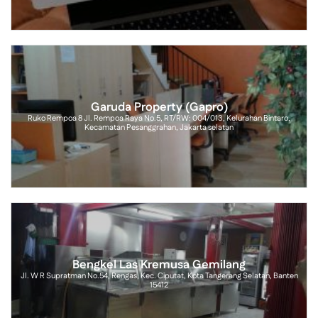
Garuda Property (Gapro)
Ruko Rempoa 8 Jl. Rempoa Raya No.5, RT/RW: 004/013, Kelurahan Bintaro,
Kecamatan Pesanggrahan, Jakarta selatan
Bengkel Las Kremusa Gemilang
Jl. W R Supratman No.54, Rengas, Kec. Ciputat, Kota Tangerang Selatan, Banten
15412