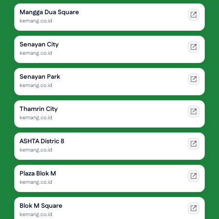
Mangga Dua Square
kemang.co.id
Senayan City
kemang.co.id
Senayan Park
kemang.co.id
Thamrin City
kemang.co.id
ASHTA Distric 8
kemang.co.id
Plaza Blok M
kemang.co.id
Blok M Square
kemang.co.id