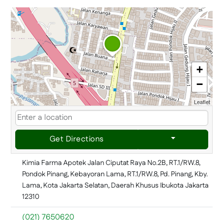
+
−
Leaflet
Get Directions
Kimia Farma Apotek Jalan Ciputat Raya No.2B, RT.1/RW.8,
Pondok Pinang, Kebayoran Lama, RT.1/RW.8, Pd. Pinang, Kby.
Lama, Kota Jakarta Selatan, Daerah Khusus Ibukota Jakarta
12310
(021) 7650620