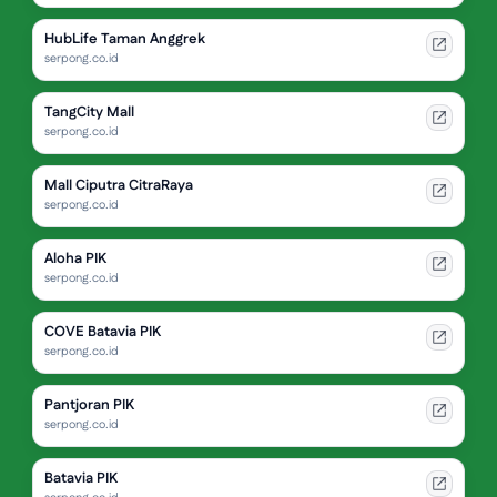
HubLife Taman Anggrek
serpong.co.id
TangCity Mall
serpong.co.id
Mall Ciputra CitraRaya
serpong.co.id
Aloha PIK
serpong.co.id
COVE Batavia PIK
serpong.co.id
Pantjoran PIK
serpong.co.id
Batavia PIK