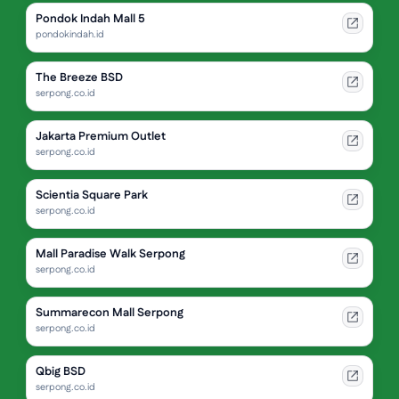
Pondok Indah Mall 5
pondokindah.id
The Breeze BSD
serpong.co.id
Jakarta Premium Outlet
serpong.co.id
Scientia Square Park
serpong.co.id
Mall Paradise Walk Serpong
serpong.co.id
Summarecon Mall Serpong
serpong.co.id
Qbig BSD
serpong.co.id