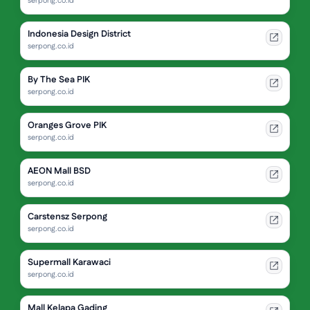
serpong.co.id
Indonesia Design District
serpong.co.id
By The Sea PIK
serpong.co.id
Oranges Grove PIK
serpong.co.id
AEON Mall BSD
serpong.co.id
Carstensz Serpong
serpong.co.id
Supermall Karawaci
serpong.co.id
Mall Kelapa Gading