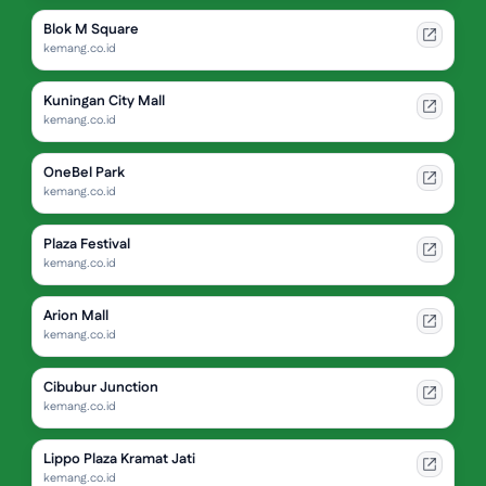
Blok M Square
kemang.co.id
Kuningan City Mall
kemang.co.id
OneBel Park
kemang.co.id
Plaza Festival
kemang.co.id
Arion Mall
kemang.co.id
Cibubur Junction
kemang.co.id
Lippo Plaza Kramat Jati
kemang.co.id