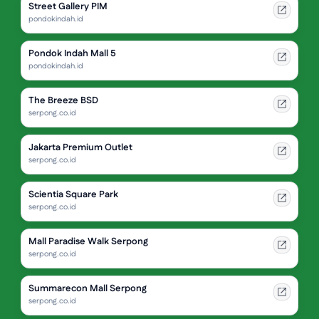
Street Gallery PIM
pondokindah.id
Pondok Indah Mall 5
pondokindah.id
The Breeze BSD
serpong.co.id
Jakarta Premium Outlet
serpong.co.id
Scientia Square Park
serpong.co.id
Mall Paradise Walk Serpong
serpong.co.id
Summarecon Mall Serpong
serpong.co.id