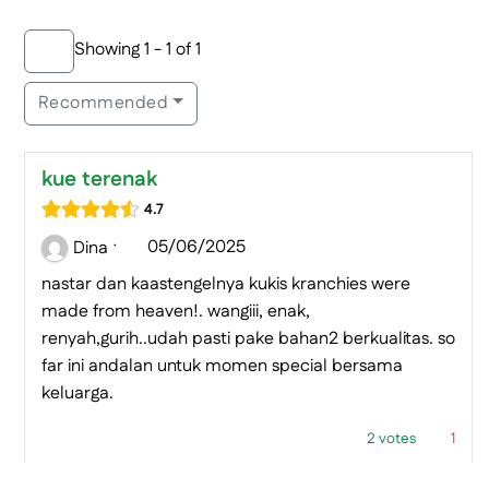
Showing 1 - 1 of 1
Recommended
kue terenak
4.7
·
05/06/2025
Dina
nastar dan kaastengelnya kukis kranchies were
made from heaven!. wangiii, enak,
renyah,gurih..udah pasti pake bahan2 berkualitas. so
far ini andalan untuk momen special bersama
keluarga.
2 votes
1