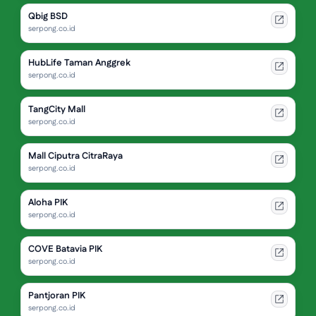
Qbig BSD
serpong.co.id
HubLife Taman Anggrek
serpong.co.id
TangCity Mall
serpong.co.id
Mall Ciputra CitraRaya
serpong.co.id
Aloha PIK
serpong.co.id
COVE Batavia PIK
serpong.co.id
Pantjoran PIK
serpong.co.id