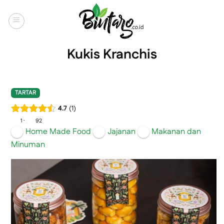
Skip
to
content
Kukis Kranchis
TARTAR
4.7
1
·
1
92
Home Made Food
Jajanan
Makanan dan
Minuman