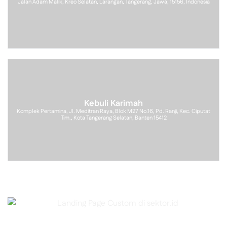
Jalan Adam Malik, Kreo Selatan, Larangan, Tangerang, Jawa, 15156, Indonesia
Kebuli Karimah
Komplek Pertamina, Jl. Meditran Raya, Blok M27 No.16, Pd. Ranji, Kec. Ciputat
Tim., Kota Tangerang Selatan, Banten 15412