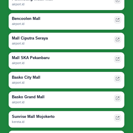
airport.id
Bencoolen Mall
airport.id
Mall Ciputra Seraya
airport.id
Mall SKA Pekanbaru
airport.id
Basko City Mall
airport.id
Basko Grand Mall
airport.id
Sunrise Mall Mojokerto
kereta.id