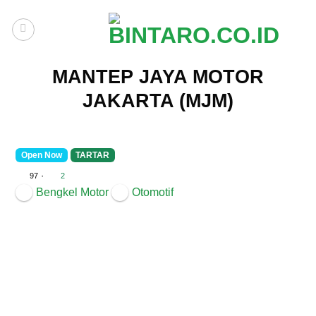
Skip
to
content
MANTEP JAYA MOTOR
JAKARTA (MJM)
Open Now
TARTAR
·
97
2
Bengkel Motor
Otomotif