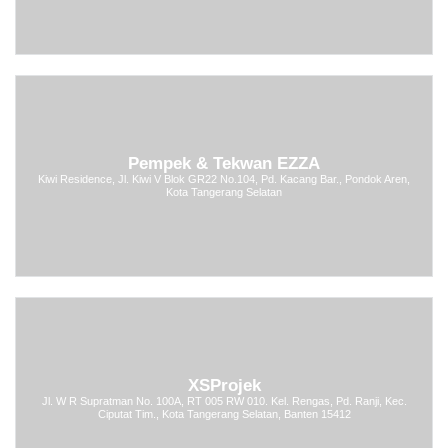
Pempek & Tekwan EZZA
Kiwi Residence, Jl. Kiwi V Blok GR22 No.104, Pd. Kacang Bar., Pondok Aren,
Kota Tangerang Selatan
XSProjek
Jl. W R Supratman No. 100A, RT 005 RW 010. Kel. Rengas, Pd. Ranji, Kec.
Ciputat Tim., Kota Tangerang Selatan, Banten 15412