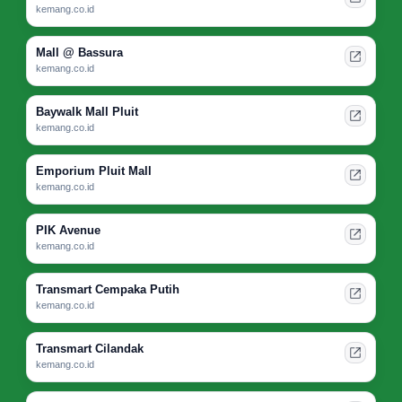
kemang.co.id
Mall @ Bassura
kemang.co.id
Baywalk Mall Pluit
kemang.co.id
Emporium Pluit Mall
kemang.co.id
PIK Avenue
kemang.co.id
Transmart Cempaka Putih
kemang.co.id
Transmart Cilandak
kemang.co.id