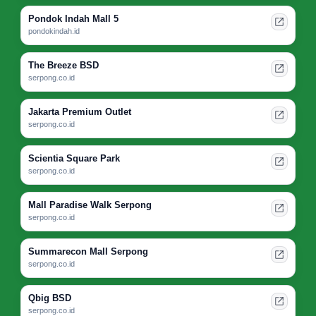
Pondok Indah Mall 5
pondokindah.id
The Breeze BSD
serpong.co.id
Jakarta Premium Outlet
serpong.co.id
Scientia Square Park
serpong.co.id
Mall Paradise Walk Serpong
serpong.co.id
Summarecon Mall Serpong
serpong.co.id
Qbig BSD
serpong.co.id