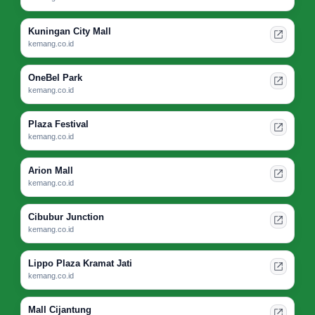
Kuningan City Mall
kemang.co.id
OneBel Park
kemang.co.id
Plaza Festival
kemang.co.id
Arion Mall
kemang.co.id
Cibubur Junction
kemang.co.id
Lippo Plaza Kramat Jati
kemang.co.id
Mall Cijantung