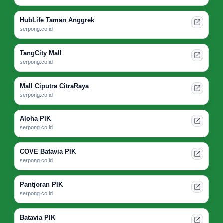
HubLife Taman Anggrek
serpong.co.id
TangCity Mall
serpong.co.id
Mall Ciputra CitraRaya
serpong.co.id
Aloha PIK
serpong.co.id
COVE Batavia PIK
serpong.co.id
Pantjoran PIK
serpong.co.id
Batavia PIK