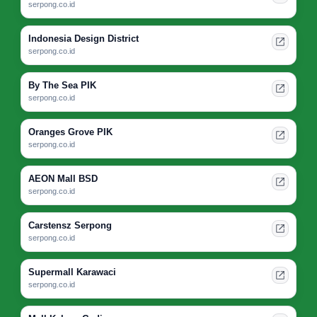
serpong.co.id
Indonesia Design District
serpong.co.id
By The Sea PIK
serpong.co.id
Oranges Grove PIK
serpong.co.id
AEON Mall BSD
serpong.co.id
Carstensz Serpong
serpong.co.id
Supermall Karawaci
serpong.co.id