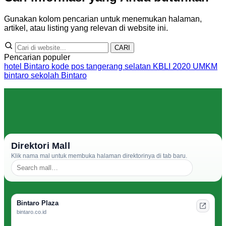
Gunakan kolom pencarian untuk menemukan halaman,
artikel, atau listing yang relevan di website ini.
CARI
Pencarian populer
hotel Bintaro
kode pos tangerang selatan
KBLI 2020
UMKM
bintaro
sekolah Bintaro
Direktori Mall
Klik nama mal untuk membuka halaman direktorinya di tab baru.
Bintaro Plaza
bintaro.co.id