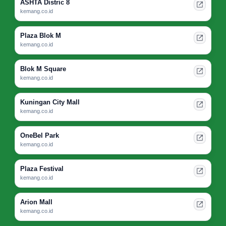
ASHTA Distric 8
kemang.co.id
Plaza Blok M
kemang.co.id
Blok M Square
kemang.co.id
Kuningan City Mall
kemang.co.id
OneBel Park
kemang.co.id
Plaza Festival
kemang.co.id
Arion Mall
kemang.co.id