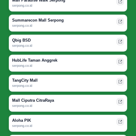
Mall Paradise Walk Serpong
serpong.co.id
Summarecon Mall Serpong
serpong.co.id
Qbig BSD
serpong.co.id
HubLife Taman Anggrek
serpong.co.id
TangCity Mall
serpong.co.id
Mall Ciputra CitraRaya
serpong.co.id
Aloha PIK
serpong.co.id