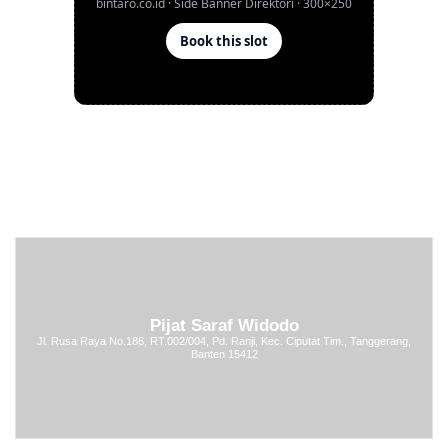
Pijat Saraf Widodo
Jl. Rusa Raya No.186, RT.002/004, Pd. Ranji, Kec. Ciputat Tim., Tanggerang,
Banten 15412