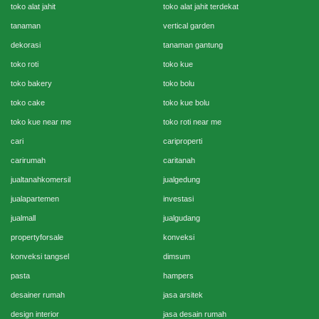
toko alat jahit
toko alat jahit terdekat
tanaman
vertical garden
dekorasi
tanaman gantung
toko roti
toko kue
toko bakery
toko bolu
toko cake
toko kue bolu
toko kue near me
toko roti near me
cari
cariproperti
carirumah
caritanah
jualtanahkomersil
jualgedung
jualapartemen
investasi
jualmall
jualgudang
propertyforsale
konveksi
konveksi tangsel
dimsum
pasta
hampers
desainer rumah
jasa arsitek
design interior
jasa desain rumah