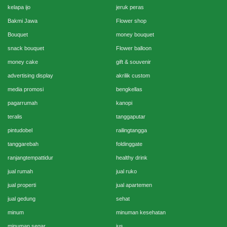
kelapa ijo
jeruk peras
Bakmi Jawa
Flower shop
Bouquet
money bouquet
snack bouquet
Flower balloon
money cake
gift & souvenir
advertising display
akrilik custom
media promosi
bengkellas
pagarrumah
kanopi
teralis
tanggaputar
pintudobel
railingtangga
tanggarebah
foldinggate
ranjangtempattidur
healthy drink
jual rumah
jual ruko
jual properti
jual apartemen
jual gedung
sehat
minum
minuman kesehatan
minuman segar
jus