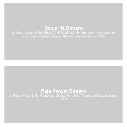
Dapur 41 Bintaro
Jl. Bintaro Utama I No.5 Blok F 2, RT.16/RW.8, Bintaro, Kec. Pesanggrahan,
Kota Jakarta Selatan, Daerah Khusus Ibukota Jakarta 12330
Raja Penyet Bintaro
Jl. Rusa IV No.43, Pd. Ranji, Kec. Ciputat Tim., Kota Tangerang Selatan, Banten
15412