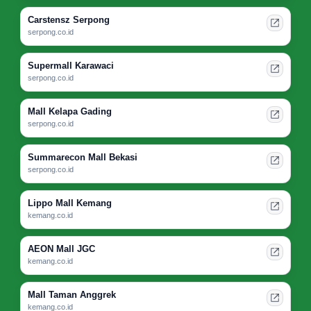
Carstensz Serpong
serpong.co.id
Supermall Karawaci
serpong.co.id
Mall Kelapa Gading
serpong.co.id
Summarecon Mall Bekasi
serpong.co.id
Lippo Mall Kemang
kemang.co.id
AEON Mall JGC
kemang.co.id
Mall Taman Anggrek
kemang.co.id