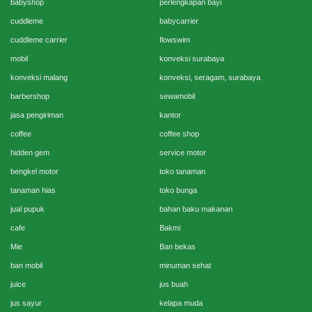
babyshop
perlengkapan bayi
cuddleme
babycarrier
cuddleme carrier
flowswim
mobil
konveksi surabaya
konveksi malang
konveksi, seragam, surabaya
barbershop
sewamobil
jasa pengiriman
kantor
coffee
coffee shop
hidden gem
service motor
bengkel motor
toko tanaman
tanaman hias
toko bunga
jual pupuk
bahan baku makanan
cafe
Bakmi
Mie
Ban bekas
ban mobil
minuman sehat
juice
jus buah
jus sayur
kelapa muda