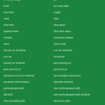
buah
jus buah pala
insomnia
capek
sakit
obat
obat tidur
obat alami
obatinsomnia
obat tidur alami
rempah
minuman rempah
spice
spice drink
service ac terdekat
cuci ac terdekat
cuci ac
serviceac
tukang ac terdekat
jasa pasang ac
jasa service ac
jasa cuci ac
tukang service ac terdekat
jasa bongkar pasang ac
peralatan jahit terdekat
alat jahit terdekat
perlengkapan jahit
toko perlengkapan jahit
alat jahit
toko perlengkapan jahit terdekat
toko peralatan jahit
aksesoris jahit