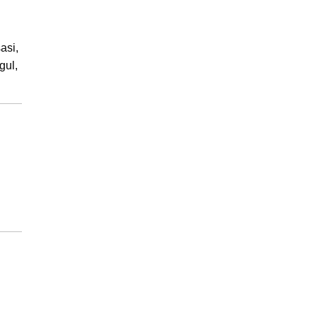
asi,
gul,