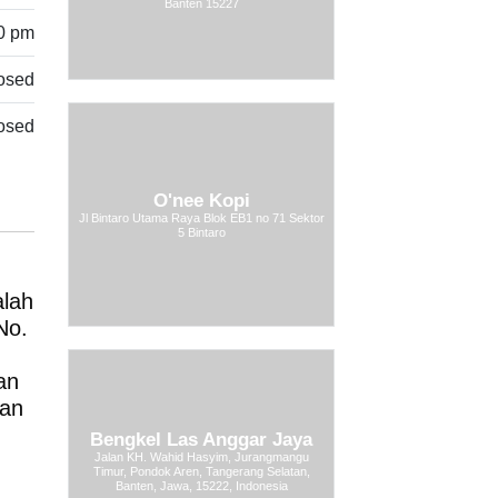
Banten 15227
00 pm
osed
osed
O'nee Kopi
Jl Bintaro Utama Raya Blok EB1 no 71 Sektor
5 Bintaro
alah
No.
an
kan
Bengkel Las Anggar Jaya
Jalan KH. Wahid Hasyim, Jurangmangu
Timur, Pondok Aren, Tangerang Selatan,
Banten, Jawa, 15222, Indonesia