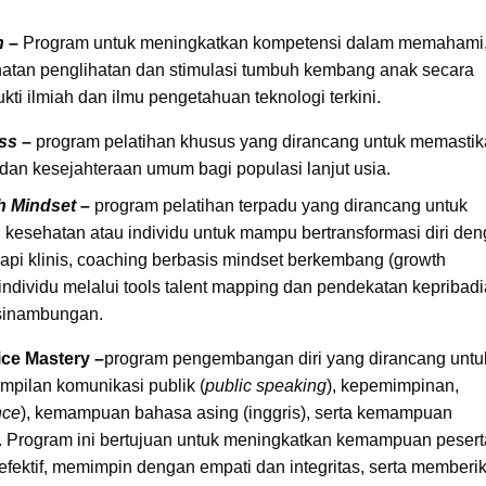
h
–
Program untuk meningkatkan kompetensi dalam memahami
atan penglihatan dan stimulasi tumbuh kembang anak secara
kti ilmiah dan ilmu pengetahuan teknologi terkini.
ss
–
program pelatihan khusus yang dirancang untuk memasti
dan kesejahteraan umum bagi populasi lanjut usia.
h Mindset –
program pelatihan terpadu yang dirancang untuk
g kesehatan atau individu untuk mampu bertransformasi diri de
api klinis, coaching berbasis mindset berkembang (growth
individu melalui tools talent mapping dan pendekatan kepribad
sinambungan.
ce Mastery –
program pengembangan diri yang dirancang untu
mpilan komunikasi publik (
public speaking
), kepemimpinan,
nce
), kemampuan bahasa asing (inggris), serta kemampuan
 Program ini bertujuan untuk meningkatkan kemampuan pesert
ektif, memimpin dengan empati dan integritas, serta memberi