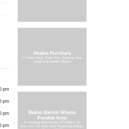
Akakia Furniture
Jl. Ciater Raya, Ciater, Kec. Serpong, Kota
Tangerang Selatan, Banten
00 pm
00 pm
Bakso Benhil Wisma
00 pm
Pondok Aren
Jl. Jombang Raya No.68, RT.1/RW.4, Pd.
00 pm
Aren, Kec. Pd. Aren, Kota Tangerang Selatan,