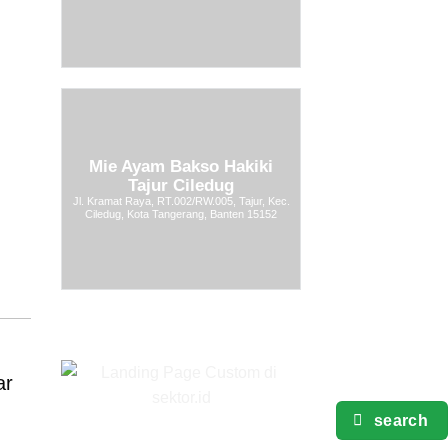
Mie Ayam Bakso Hakiki
Tajur Ciledug
Jl. Kramat Raya, RT.002/RW.005, Tajur, Kec.
Ciledug, Kota Tangerang, Banten 15152
ar
search