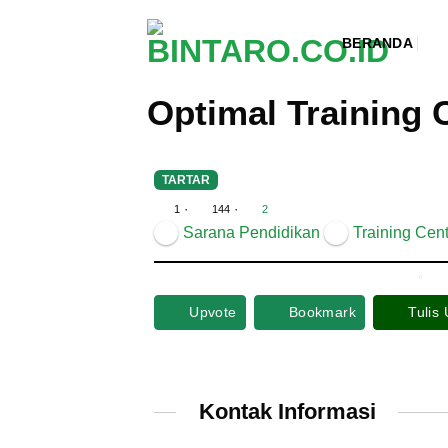
Skip
to
BERANDA
content
Optimal Training 
TARTAR
·
·
1
144
2
Sarana Pendidikan
Training Cent
Upvote
Bookmark
Tulis
Kontak Informasi