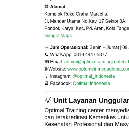
🏢
Alamat:
Komplek Ruko Graha Marcella,
Jl. Mandar Utama No.Kav. 17 Sektor 3A,
Pondok Karya, Kec. Pd. Aren, Kota Tang
Google Maps
📅
Jam Operasional:
Senin – Jumat | 09
📞 WhatsApp: 0819 4447 5377
📧 Email:
admin@optimaltrainingcenter.id
🌐 Website:
www.optometrimegaglobal.c
📱 Instagram:
@optimal_indonesia
📘 Facebook:
Optimal Indonesia
💡
Unit Layanan Unggula
Optimal Training center menyedi
dan terakreditasi Kemenkes untu
Kesehatan Profesional dan Masya