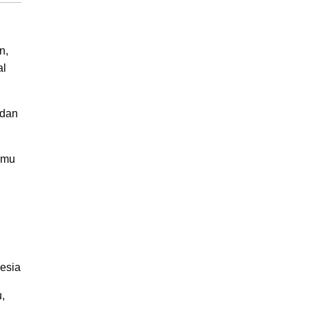
n,
al
 dan
lmu
nesia
,