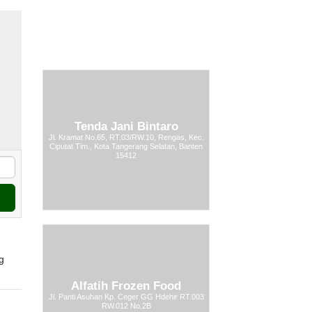
Tenda Jani Bintaro
Jl. Kramat No.65, RT.03/RW.10, Rengas, Kec.
Ciputat Tim., Kota Tangerang Selatan, Banten
15412
g
Alfatih Frozen Food
Jl. Panti Asuhan Kp. Ceger GG Hdehir RT.003
RW.012 No.2B