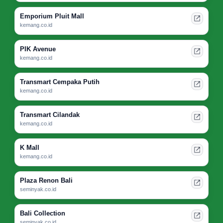
Emporium Pluit Mall
kemang.co.id
PIK Avenue
kemang.co.id
Transmart Cempaka Putih
kemang.co.id
Transmart Cilandak
kemang.co.id
K Mall
kemang.co.id
Plaza Renon Bali
seminyak.co.id
Bali Collection
seminyak.co.id