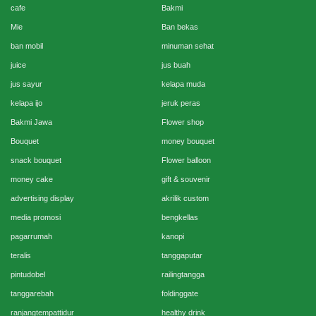
cafe
Bakmi
Mie
Ban bekas
ban mobil
minuman sehat
juice
jus buah
jus sayur
kelapa muda
kelapa ijo
jeruk peras
Bakmi Jawa
Flower shop
Bouquet
money bouquet
snack bouquet
Flower balloon
money cake
gift & souvenir
advertising display
akrilik custom
media promosi
bengkellas
pagarrumah
kanopi
teralis
tanggaputar
pintudobel
railingtangga
tanggarebah
foldinggate
ranjangtempattidur
healthy drink