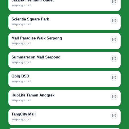
Jakarta Premium Outlet
serpong.co.id
Scientia Square Park
serpong.co.id
Mall Paradise Walk Serpong
serpong.co.id
Summarecon Mall Serpong
serpong.co.id
Qbig BSD
serpong.co.id
HubLife Taman Anggrek
serpong.co.id
TangCity Mall
serpong.co.id