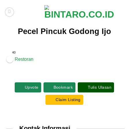
Skip
to
content
Pecel Pincuk Godong Ijo
40
Restoran
Upvote
Bookmark
Tulis Ulasan
Claim Listing
Kontak Informasi