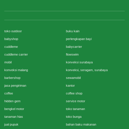
toko outdoor
buku kain
babyshop
perlengkapan bayi
cuddleme
babycarrier
cuddleme carrier
flowswim
mobil
konveksi surabaya
konveksi malang
konveksi, seragam, surabaya
barbershop
sewamobil
jasa pengiriman
kantor
coffee
coffee shop
hidden gem
service motor
bengkel motor
toko tanaman
tanaman hias
toko bunga
jual pupuk
bahan baku makanan