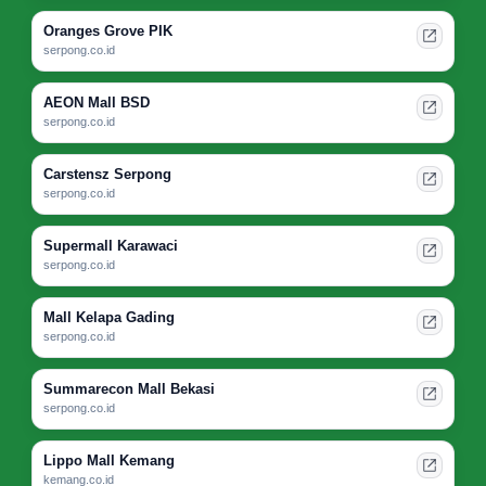
Oranges Grove PIK
serpong.co.id
AEON Mall BSD
serpong.co.id
Carstensz Serpong
serpong.co.id
Supermall Karawaci
serpong.co.id
Mall Kelapa Gading
serpong.co.id
Summarecon Mall Bekasi
serpong.co.id
Lippo Mall Kemang
kemang.co.id