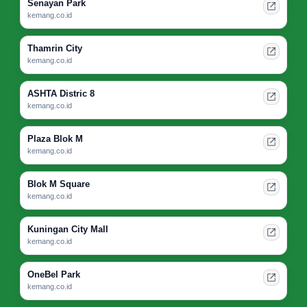
Senayan Park
kemang.co.id
Thamrin City
kemang.co.id
ASHTA Distric 8
kemang.co.id
Plaza Blok M
kemang.co.id
Blok M Square
kemang.co.id
Kuningan City Mall
kemang.co.id
OneBel Park
kemang.co.id