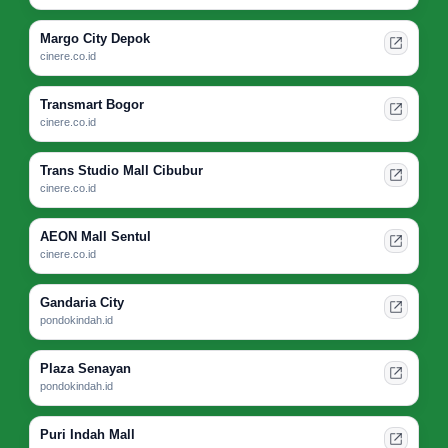
Margo City Depok
cinere.co.id
Transmart Bogor
cinere.co.id
Trans Studio Mall Cibubur
cinere.co.id
AEON Mall Sentul
cinere.co.id
Gandaria City
pondokindah.id
Plaza Senayan
pondokindah.id
Puri Indah Mall