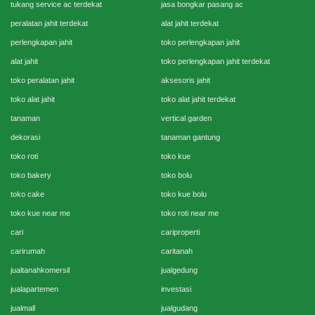
tukang service ac terdekat
jasa bongkar pasang ac
peralatan jahit terdekat
alat jahit terdekat
perlengkapan jahit
toko perlengkapan jahit
alat jahit
toko perlengkapan jahit terdekat
toko peralatan jahit
aksesoris jahit
toko alat jahit
toko alat jahit terdekat
tanaman
vertical garden
dekorasi
tanaman gantung
toko roti
toko kue
toko bakery
toko bolu
toko cake
toko kue bolu
toko kue near me
toko roti near me
cari
cariproperti
carirumah
caritanah
jualtanahkomersil
jualgedung
jualapartemen
investasi
jualmall
jualgudang