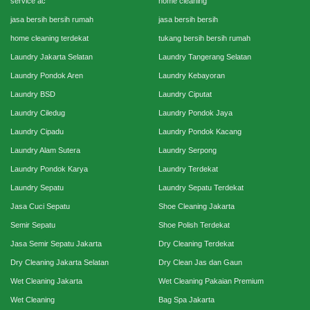
service ac
home cleaning
jasa bersih bersih rumah
jasa bersih bersih
home cleaning terdekat
tukang bersih bersih rumah
Laundry Jakarta Selatan
Laundry Tangerang Selatan
Laundry Pondok Aren
Laundry Kebayoran
Laundry BSD
Laundry Ciputat
Laundry Ciledug
Laundry Pondok Jaya
Laundry Cipadu
Laundry Pondok Kacang
Laundry Alam Sutera
Laundry Serpong
Laundry Pondok Karya
Laundry Terdekat
Laundry Sepatu
Laundry Sepatu Terdekat
Jasa Cuci Sepatu
Shoe Cleaning Jakarta
Semir Sepatu
Shoe Polish Terdekat
Jasa Semir Sepatu Jakarta
Dry Cleaning Terdekat
Dry Cleaning Jakarta Selatan
Dry Clean Jas dan Gaun
Wet Cleaning Jakarta
Wet Cleaning Pakaian Premium
Wet Cleaning
Bag Spa Jakarta