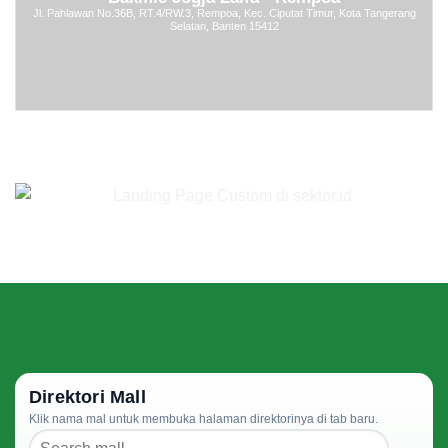
Jl. Pahlawan No.36B, RT.4/RW.3, Rempoa, Kec. Ciputat Timur, Kota Tangerang
Selatan, Banten 15412
Direktori Mall
Klik nama mal untuk membuka halaman direktorinya di tab baru.