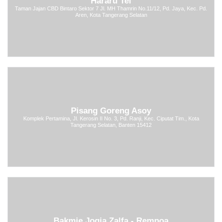
Hararu Tei
Taman Jajan CBD Bintaro Sektor 7 Jl. MH Thamrin No.11/12, Pd. Jaya, Kec. Pd.
Aren, Kota Tangerang Selatan
Pisang Goreng Asoy
Komplek Pertamina, Jl. Kerosin II No. 3, Pd. Ranji, Kec. Ciputat Tim., Kota
Tangerang Selatan, Banten 15412
Bakmie Jogja Zalfa - Rempoa