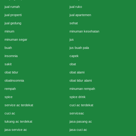
jual rumah
jual ruko
jual properti
jual apartemen
jual gedung
sehat
minum
minuman kesehatan
minuman segar
jus
buah
jus buah pala
insomnia
capek
sakit
obat
obat tidur
obat alami
obatinsomnia
obat tidur alami
rempah
minuman rempah
spice
spice drink
service ac terdekat
cuci ac terdekat
cuci ac
serviceac
tukang ac terdekat
jasa pasang ac
jasa service ac
jasa cuci ac