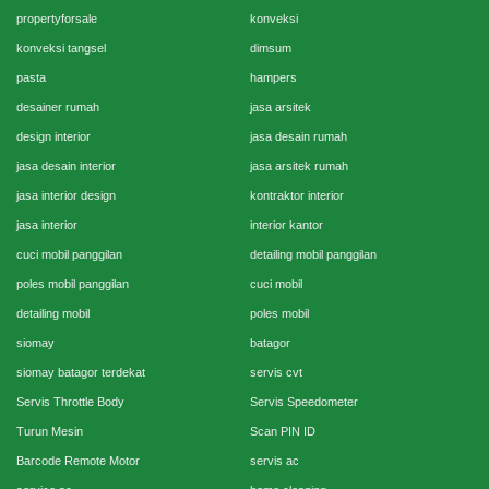
propertyforsale
konveksi
konveksi tangsel
dimsum
pasta
hampers
desainer rumah
jasa arsitek
design interior
jasa desain rumah
jasa desain interior
jasa arsitek rumah
jasa interior design
kontraktor interior
jasa interior
interior kantor
cuci mobil panggilan
detailing mobil panggilan
poles mobil panggilan
cuci mobil
detailing mobil
poles mobil
siomay
batagor
siomay batagor terdekat
servis cvt
Servis Throttle Body
Servis Speedometer
Turun Mesin
Scan PIN ID
Barcode Remote Motor
servis ac