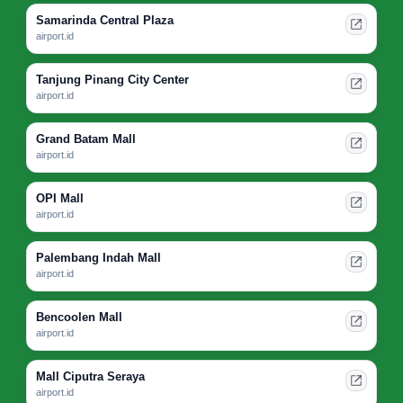
Samarinda Central Plaza
airport.id
Tanjung Pinang City Center
airport.id
Grand Batam Mall
airport.id
OPI Mall
airport.id
Palembang Indah Mall
airport.id
Bencoolen Mall
airport.id
Mall Ciputra Seraya
airport.id