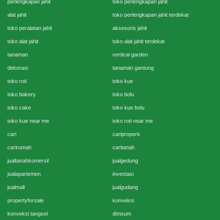
perlengkapan jahit
toko perlengkapan jahit
alat jahit
toko perlengkapan jahit terdekat
toko peralatan jahit
aksesoris jahit
toko alat jahit
toko alat jahit terdekat
tanaman
vertical garden
dekorasi
tanaman gantung
toko roti
toko kue
toko bakery
toko bolu
toko cake
toko kue bolu
toko kue near me
toko roti near me
cari
cariproperti
carirumah
caritanah
jualtanahkomersil
jualgedung
jualapartemen
investasi
jualmall
jualgudang
propertyforsale
konveksi
konveksi tangsel
dimsum