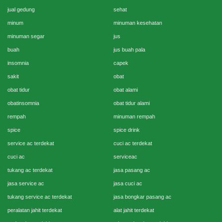
jual gedung
sehat
minum
minuman kesehatan
minuman segar
jus
buah
jus buah pala
insomnia
capek
sakit
obat
obat tidur
obat alami
obatinsomnia
obat tidur alami
rempah
minuman rempah
spice
spice drink
service ac terdekat
cuci ac terdekat
cuci ac
serviceac
tukang ac terdekat
jasa pasang ac
jasa service ac
jasa cuci ac
tukang service ac terdekat
jasa bongkar pasang ac
peralatan jahit terdekat
alat jahit terdekat