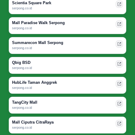
Scientia Square Park
serpong.co.id
Mall Paradise Walk Serpong
serpong.co.id
Summarecon Mall Serpong
serpong.co.id
Qbig BSD
serpong.co.id
HubLife Taman Anggrek
serpong.co.id
TangCity Mall
serpong.co.id
Mall Ciputra CitraRaya
serpong.co.id