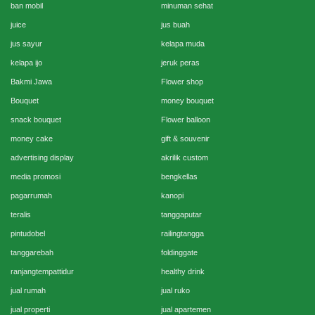
ban mobil
minuman sehat
juice
jus buah
jus sayur
kelapa muda
kelapa ijo
jeruk peras
Bakmi Jawa
Flower shop
Bouquet
money bouquet
snack bouquet
Flower balloon
money cake
gift & souvenir
advertising display
akrilik custom
media promosi
bengkellas
pagarrumah
kanopi
teralis
tanggaputar
pintudobel
railingtangga
tanggarebah
foldinggate
ranjangtempattidur
healthy drink
jual rumah
jual ruko
jual properti
jual apartemen