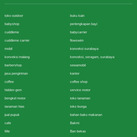
toko outdoor
buku kain
babyshop
perlengkapan bayi
cuddleme
babycarrier
cuddleme carrier
flowswim
mobil
konveksi surabaya
konveksi malang
konveksi, seragam, surabaya
barbershop
sewamobil
jasa pengiriman
kantor
coffee
coffee shop
hidden gem
service motor
bengkel motor
toko tanaman
tanaman hias
toko bunga
jual pupuk
bahan baku makanan
cafe
Bakmi
Mie
Ban bekas