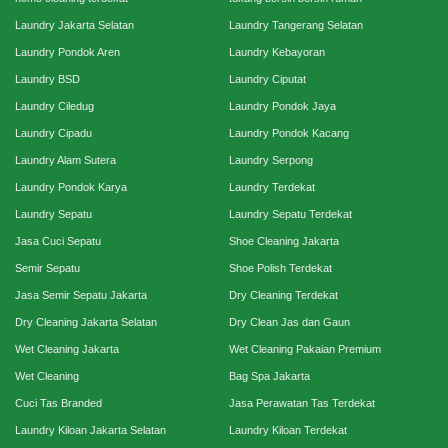
Laundry Jakarta Selatan
Laundry Tangerang Selatan
Laundry Pondok Aren
Laundry Kebayoran
Laundry BSD
Laundry Ciputat
Laundry Ciledug
Laundry Pondok Jaya
Laundry Cipadu
Laundry Pondok Kacang
Laundry Alam Sutera
Laundry Serpong
Laundry Pondok Karya
Laundry Terdekat
Laundry Sepatu
Laundry Sepatu Terdekat
Jasa Cuci Sepatu
Shoe Cleaning Jakarta
Semir Sepatu
Shoe Polish Terdekat
Jasa Semir Sepatu Jakarta
Dry Cleaning Terdekat
Dry Cleaning Jakarta Selatan
Dry Clean Jas dan Gaun
Wet Cleaning Jakarta
Wet Cleaning Pakaian Premium
Wet Cleaning
Bag Spa Jakarta
Cuci Tas Branded
Jasa Perawatan Tas Terdekat
Laundry Kiloan Jakarta Selatan
Laundry Kiloan Terdekat