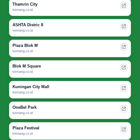
Thamrin City
kemang.co.id
ASHTA Distric 8
kemang.co.id
Plaza Blok M
kemang.co.id
Blok M Square
kemang.co.id
Kuningan City Mall
kemang.co.id
OneBel Park
kemang.co.id
Plaza Festival
kemang.co.id