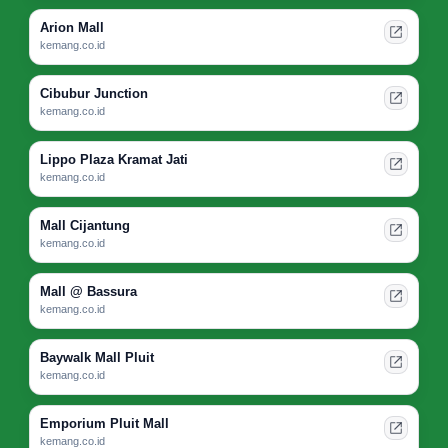
Arion Mall
kemang.co.id
Cibubur Junction
kemang.co.id
Lippo Plaza Kramat Jati
kemang.co.id
Mall Cijantung
kemang.co.id
Mall @ Bassura
kemang.co.id
Baywalk Mall Pluit
kemang.co.id
Emporium Pluit Mall
kemang.co.id