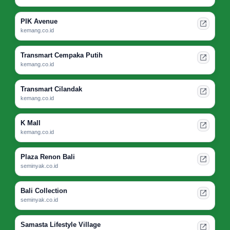
PIK Avenue
kemang.co.id
Transmart Cempaka Putih
kemang.co.id
Transmart Cilandak
kemang.co.id
K Mall
kemang.co.id
Plaza Renon Bali
seminyak.co.id
Bali Collection
seminyak.co.id
Samasta Lifestyle Village