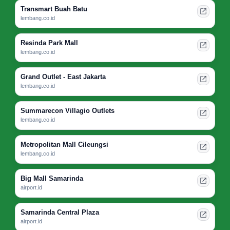
Transmart Buah Batu
lembang.co.id
Resinda Park Mall
lembang.co.id
Grand Outlet - East Jakarta
lembang.co.id
Summarecon Villagio Outlets
lembang.co.id
Metropolitan Mall Cileungsi
lembang.co.id
Big Mall Samarinda
airport.id
Samarinda Central Plaza
airport.id