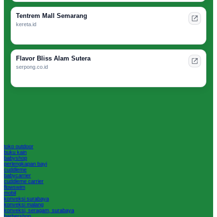
Tentrem Mall Semarang
kereta.id
Flavor Bliss Alam Sutera
serpong.co.id
toko outdoor
buku kain
babyshop
perlengkapan bayi
cuddleme
babycarrier
cuddleme carrier
flowswim
mobil
konveksi surabaya
konveksi malang
konveksi, seragam, surabaya
barbershop