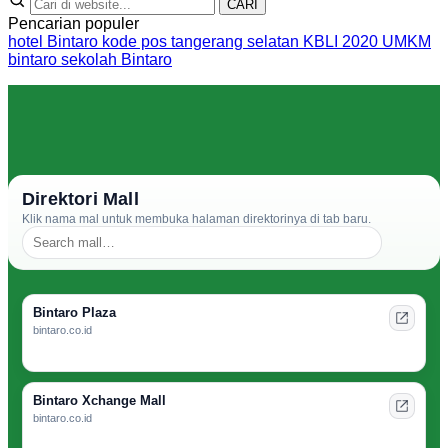
CARI
Pencarian populer
hotel Bintaro
kode pos tangerang selatan
KBLI 2020
UMKM
bintaro
sekolah Bintaro
Direktori Mall
Klik nama mal untuk membuka halaman direktorinya di tab baru.
Bintaro Plaza
bintaro.co.id
Bintaro Xchange Mall
bintaro.co.id