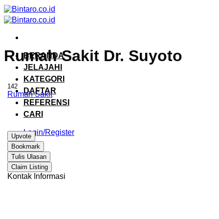
Skip
to
content
Rumah Sakit Dr. Suyoto
BERANDA
JELAJAHI
KATEGORI
142
DAFTAR
Rumah Sakit
REFERENSI
CARI
Login/Register
Upvote
Bookmark
Tulis Ulasan
Claim Listing
Kontak Informasi