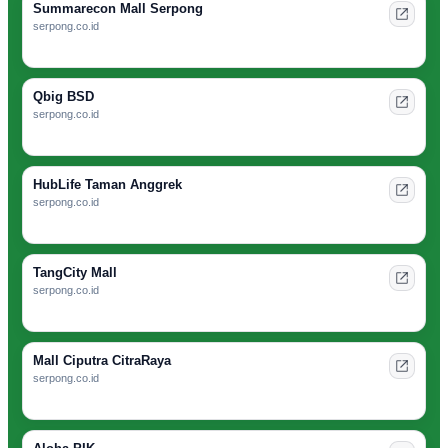
Summarecon Mall Serpong
serpong.co.id
Qbig BSD
serpong.co.id
HubLife Taman Anggrek
serpong.co.id
TangCity Mall
serpong.co.id
Mall Ciputra CitraRaya
serpong.co.id