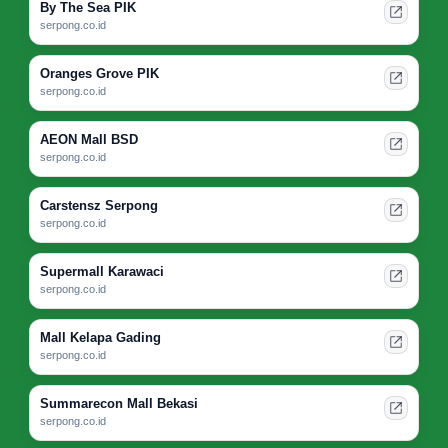
By The Sea PIK
serpong.co.id
Oranges Grove PIK
serpong.co.id
AEON Mall BSD
serpong.co.id
Carstensz Serpong
serpong.co.id
Supermall Karawaci
serpong.co.id
Mall Kelapa Gading
serpong.co.id
Summarecon Mall Bekasi
serpong.co.id