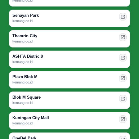
kemang.co.id
Senayan Park
kemang.co.id
Thamrin City
kemang.co.id
ASHTA Distric 8
kemang.co.id
Plaza Blok M
kemang.co.id
Blok M Square
kemang.co.id
Kuningan City Mall
kemang.co.id
OneBel Park