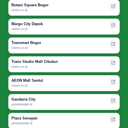
Botani Square Bogor
cinere.co.id
Margo City Depok
cinere.co.id
Transmart Bogor
cinere.co.id
Trans Studio Mall Cibubur
cinere.co.id
AEON Mall Sentul
cinere.co.id
Gandaria City
pondokindah.id
Plaza Senayan
pondokindah.id