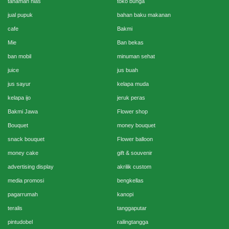
tanaman hias
toko bunga
jual pupuk
bahan baku makanan
cafe
Bakmi
Mie
Ban bekas
ban mobil
minuman sehat
juice
jus buah
jus sayur
kelapa muda
kelapa ijo
jeruk peras
Bakmi Jawa
Flower shop
Bouquet
money bouquet
snack bouquet
Flower balloon
money cake
gift & souvenir
advertising display
akrilik custom
media promosi
bengkellas
pagarrumah
kanopi
teralis
tanggaputar
pintudobel
railingtangga