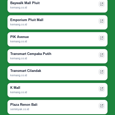
Baywalk Mall Pluit
kemang.co.id
Emporium Pluit Mall
kemang.co.id
PIK Avenue
kemang.co.id
Transmart Cempaka Putih
kemang.co.id
Transmart Cilandak
kemang.co.id
K Mall
kemang.co.id
Plaza Renon Bali
seminyak.co.id