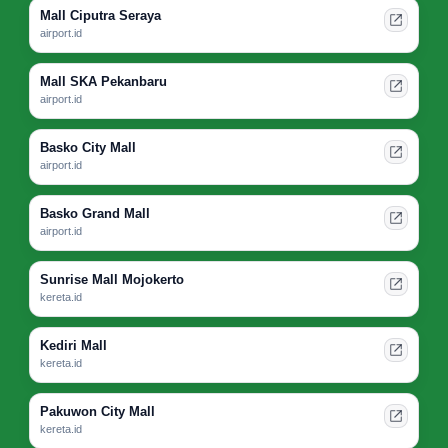
Mall Ciputra Seraya
airport.id
Mall SKA Pekanbaru
airport.id
Basko City Mall
airport.id
Basko Grand Mall
airport.id
Sunrise Mall Mojokerto
kereta.id
Kediri Mall
kereta.id
Pakuwon City Mall
kereta.id