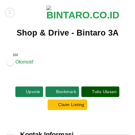
Skip
to
content
Shop & Drive - Bintaro 3A
102
Otomotif
Upvote
Bookmark
Tulis Ulasan
Claim Listing
Kontak Informasi