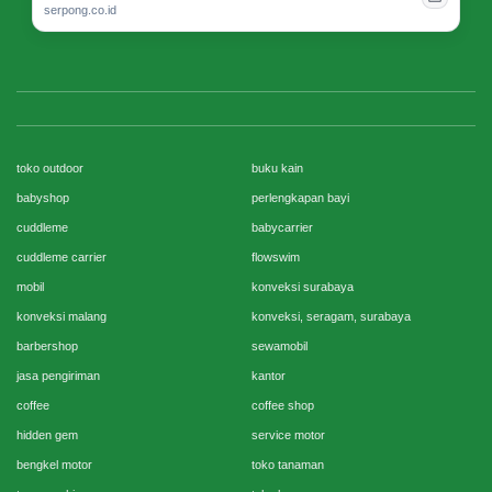
serpong.co.id
toko outdoor
buku kain
babyshop
perlengkapan bayi
cuddleme
babycarrier
cuddleme carrier
flowswim
mobil
konveksi surabaya
konveksi malang
konveksi, seragam, surabaya
barbershop
sewamobil
jasa pengiriman
kantor
coffee
coffee shop
hidden gem
service motor
bengkel motor
toko tanaman