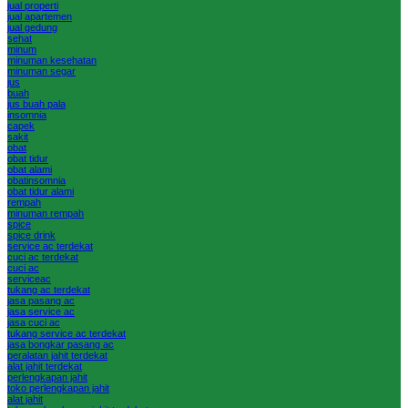
jual properti
jual apartemen
jual gedung
sehat
minum
minuman kesehatan
minuman segar
jus
buah
jus buah pala
insomnia
capek
sakit
obat
obat tidur
obat alami
obatinsomnia
obat tidur alami
rempah
minuman rempah
spice
spice drink
service ac terdekat
cuci ac terdekat
cuci ac
serviceac
tukang ac terdekat
jasa pasang ac
jasa service ac
jasa cuci ac
tukang service ac terdekat
jasa bongkar pasang ac
peralatan jahit terdekat
alat jahit terdekat
perlengkapan jahit
toko perlengkapan jahit
alat jahit