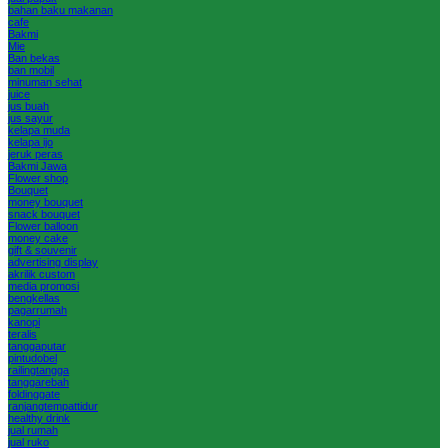
bahan baku makanan
cafe
Bakmi
Mie
Ban bekas
ban mobil
minuman sehat
juice
jus buah
jus sayur
kelapa muda
kelapa ijo
jeruk peras
Bakmi Jawa
Flower shop
Bouquet
money bouquet
snack bouquet
Flower balloon
money cake
gift & souvenir
advertising display
akrilik custom
media promosi
bengkellas
pagarrumah
kanopi
teralis
tanggaputar
pintudobel
railingtangga
tanggarebah
foldinggate
ranjangtempattidur
healthy drink
jual rumah
jual ruko