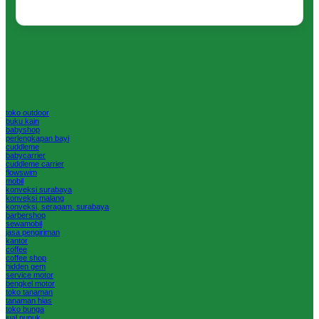
toko outdoor
buku kain
babyshop
perlengkapan bayi
cuddleme
babycarrier
cuddleme carrier
flowswim
mobil
konveksi surabaya
konveksi malang
konveksi, seragam, surabaya
barbershop
sewamobil
jasa pengiriman
kantor
coffee
coffee shop
hidden gem
service motor
bengkel motor
toko tanaman
tanaman hias
toko bunga
jual pupuk