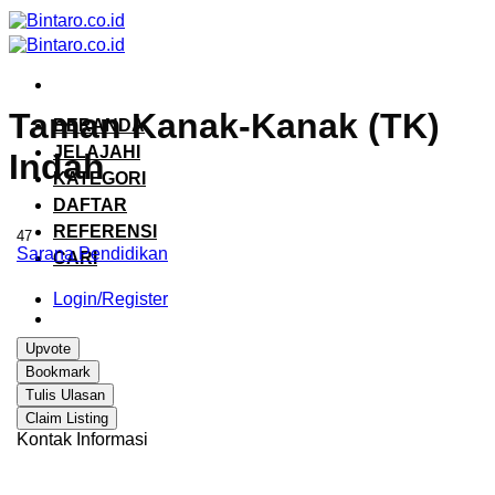
Skip
to
content
Taman Kanak-Kanak (TK)
BERANDA
JELAJAHI
Indah
KATEGORI
DAFTAR
REFERENSI
47
Sarana Pendidikan
CARI
Login/Register
Upvote
Bookmark
Tulis Ulasan
Claim Listing
Kontak Informasi