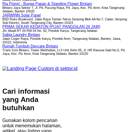
Ria Florist - Bunga Papan & Standing Flower Bintaro
Bintaro Jaya Sektor 7, Jl. Pd. Pucung Raya, Pd. Jaya, Kec. Pd. Aren, Kota Tangerang
Selatan, Banten 15520
JARWINN Solar Panel
BSD Ruko Boulevard, Jalan Raya Taman Tekno Serpong Blok AA No.7, Ciater, Serpong
Sub-District, South Tangerang City, Banten 15323
PRIMA SEKAR KEDATON (PIJAT PANGGILAN 24 JAM)
Jln. Abadi RT 04 RW 04 No. 92, Pondok Karya, Tangerang Selatan
Sabia Laundry Bintaro
Jalan Ceger Raya, Pondok Karya, Pondok Aren, Tangerang Selatan, Banten, Jawa,
15222, Indonesia
Rumah Tumbuh Daycare Bintaro
Trans Icon Bintaro, Tower Manhattan, Lt.5 Unit Soho 05, Jl. HR Rasuna Said No.5, Pd.
Jaya, Kec. Pd. Aren, Kota Tangerang Selatan, Banten 15220
Cari informasi
yang Anda
butuhkan
Gunakan kolom pencarian
untuk menemukan halaman,
artikel, atau listing yang