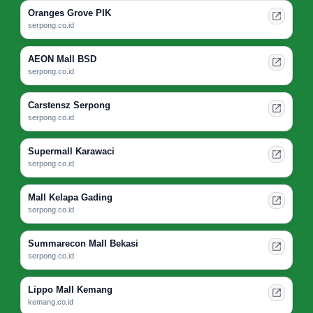
Oranges Grove PIK
serpong.co.id
AEON Mall BSD
serpong.co.id
Carstensz Serpong
serpong.co.id
Supermall Karawaci
serpong.co.id
Mall Kelapa Gading
serpong.co.id
Summarecon Mall Bekasi
serpong.co.id
Lippo Mall Kemang
kemang.co.id