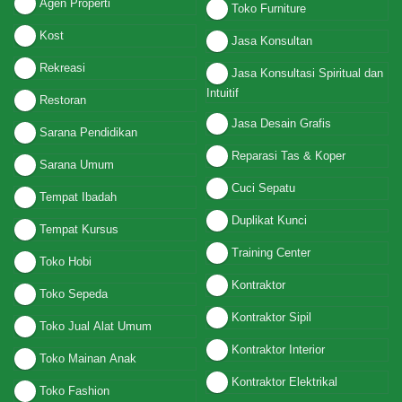
Agen Properti
Toko Furniture
Kost
Jasa Konsultan
Rekreasi
Jasa Konsultasi Spiritual dan
Intuitif
Restoran
Jasa Desain Grafis
Sarana Pendidikan
Reparasi Tas & Koper
Sarana Umum
Cuci Sepatu
Tempat Ibadah
Duplikat Kunci
Tempat Kursus
Training Center
Toko Hobi
Kontraktor
Toko Sepeda
Kontraktor Sipil
Toko Jual Alat Umum
Kontraktor Interior
Toko Mainan Anak
Kontraktor Elektrikal
Toko Fashion