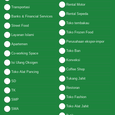
Rental Motor
Transportasi
Rental Sepeda
Banks & Financial Services
Toko tembakau
Street Food
Toko Frozen Food
Layanan Islami
Perusahaan ekspor-impor
Apartemen
Toko Ban
Co-working Space
Konveksi
Isi Ulang Oksigen
Coffee Shop
Toko Alat Pancing
Tukang Jahit
SD
Restoran
TK
Toko Fashion
SMP
Toko Alat Jahit
SMA