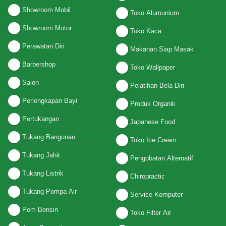
Showroom Mobil
Toko Alumunium
Showroom Motor
Toko Kaca
Perawatan Diri
Makanan Siap Masak
Barbershop
Toko Wallpaper
Salon
Pelatihan Bela Diri
Perlengkapan Bayi
Produk Organik
Pertukangan
Japanese Food
Tukang Bangunan
Toko Ice Cream
Tukang Jahit
Pengobatan Alternatif
Tukang Listrik
Chiropractic
Tukang Pompa Air
Service Komputer
Pom Bensin
Toko Filter Air