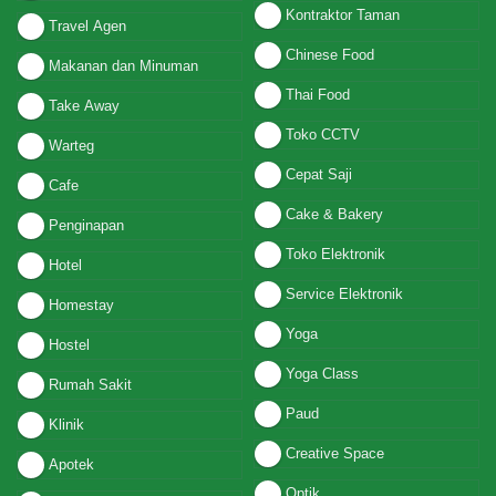
Kontraktor Taman
Travel Agen
Chinese Food
Makanan dan Minuman
Thai Food
Take Away
Toko CCTV
Warteg
Cepat Saji
Cafe
Cake & Bakery
Penginapan
Toko Elektronik
Hotel
Service Elektronik
Homestay
Yoga
Hostel
Yoga Class
Rumah Sakit
Paud
Klinik
Creative Space
Apotek
Optik