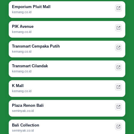
Emporium Pluit Mall
kemang.co.id
PIK Avenue
kemang.co.id
Transmart Cempaka Putih
kemang.co.id
Transmart Cilandak
kemang.co.id
K Mall
kemang.co.id
Plaza Renon Bali
seminyak.co.id
Bali Collection
seminyak.co.id