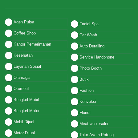
Agen Pulsa
Facial Spa
Coffee Shop
Car Wash
Kantor Pemerintahan
Auto Detailing
Kesehatan
Service Handphone
Layanan Sosial
Photo Booth
Olahraga
Butik
Otomotif
Fashion
Bengkel Mobil
Konveksi
Bengkel Motor
Florist
Mobil Dijual
Meat wholesaler
Motor Dijual
Toko Ayam Potong