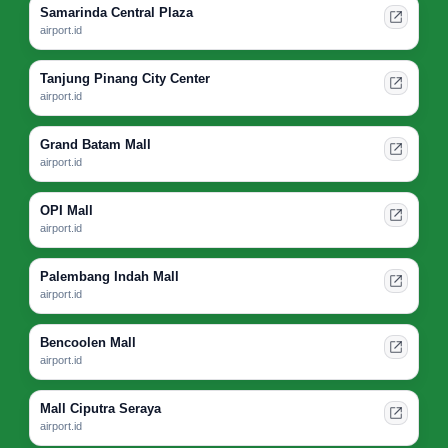
Samarinda Central Plaza
airport.id
Tanjung Pinang City Center
airport.id
Grand Batam Mall
airport.id
OPI Mall
airport.id
Palembang Indah Mall
airport.id
Bencoolen Mall
airport.id
Mall Ciputra Seraya
airport.id