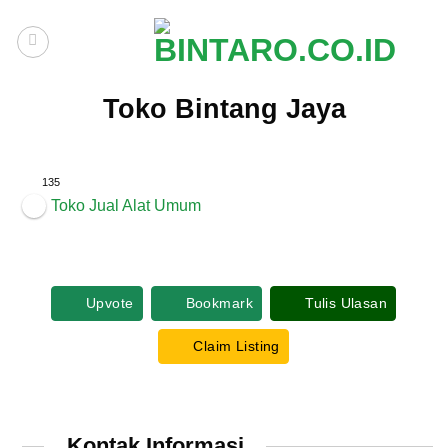
Skip
to
content
Toko Bintang Jaya
135
Toko Jual Alat Umum
Upvote
Bookmark
Tulis Ulasan
Claim Listing
Kontak Informasi