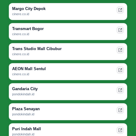
Margo City Depok
cinere.co.id
Transmart Bogor
cinere.co.id
Trans Studio Mall Cibubur
cinere.co.id
AEON Mall Sentul
cinere.co.id
Gandaria City
pondokindah.id
Plaza Senayan
pondokindah.id
Puri Indah Mall
pondokindah.id