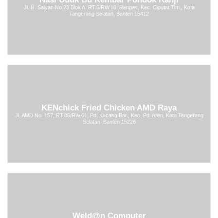
Jl. H. Saiyan No.23 Blok A, RT.6/RW.10, Rengas, Kec. Ciputat Tim., Kota
Tangerang Selatan, Banten 15412
KENchick Fried Chicken AMD Raya
Jl. AMD No. 157, RT.05/RW.01, Pd. Kacang Bar., Kec. Pd. Aren, Kota Tangerang
Selatan, Banten 15226
Weld@n Computer