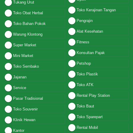
Tukang Urut
Toko Kerajinan Tangan
Toko Obat Herbal
Pengrajin
Toko Bahan Pokok
Alat Kesehatan
Warung Klontong
Fitness
Super Market
Konsultan Pajak
Mini Market
Petshop
Toko Sembako
Toko Plastik
Jajanan
Toko ATK
Service
Rental Play Station
Pasar Tradisional
Toko Baut
Toko Souvenir
Toko Sparepart
Klinik Hewan
Rental Mobil
Kantor