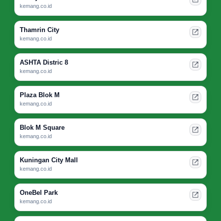
kemang.co.id
Thamrin City
kemang.co.id
ASHTA Distric 8
kemang.co.id
Plaza Blok M
kemang.co.id
Blok M Square
kemang.co.id
Kuningan City Mall
kemang.co.id
OneBel Park
kemang.co.id