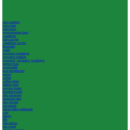
toko outdoor
buku kain
babyshop
perlengkapan bayi
cuddleme
babycarrier
cuddleme carrier
flowswim
mobil
konveksi surabaya
konveksi malang
konveksi, seragam, surabaya
barbershop
sewamobil
jasa pengiriman
kantor
coffee
coffee shop
hidden gem
service motor
bengkel motor
toko tanaman
tanaman hias
toko bunga
jual pupuk
bahan baku makanan
cafe
Bakmi
Mie
Ban bekas
ban mobil
minuman sehat