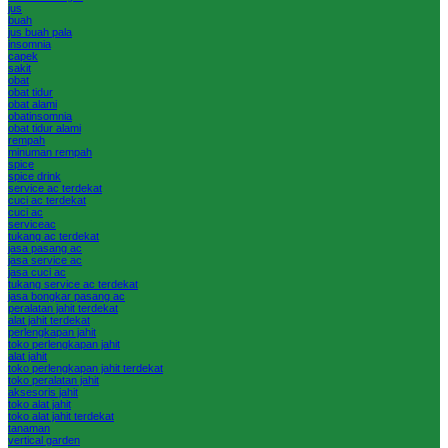
jus
buah
jus buah pala
insomnia
capek
sakit
obat
obat tidur
obat alami
obatinsomnia
obat tidur alami
rempah
minuman rempah
spice
spice drink
service ac terdekat
cuci ac terdekat
cuci ac
serviceac
tukang ac terdekat
jasa pasang ac
jasa service ac
jasa cuci ac
tukang service ac terdekat
jasa bongkar pasang ac
peralatan jahit terdekat
alat jahit terdekat
perlengkapan jahit
toko perlengkapan jahit
alat jahit
toko perlengkapan jahit terdekat
toko peralatan jahit
aksesoris jahit
toko alat jahit
toko alat jahit terdekat
tanaman
vertical garden