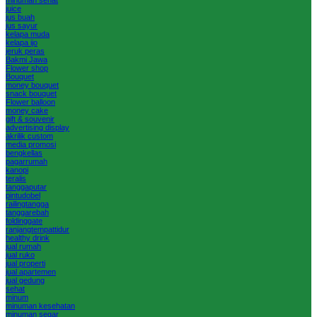
juice
jus buah
jus sayur
kelapa muda
kelapa ijo
jeruk peras
Bakmi Jawa
Flower shop
Bouquet
money bouquet
snack bouquet
Flower balloon
money cake
gift & souvenir
advertising display
akrilik custom
media promosi
bengkellas
pagarrumah
kanopi
teralis
tanggaputar
pintudobel
railingtangga
tanggarebah
foldinggate
ranjangtempattidur
healthy drink
jual rumah
jual ruko
jual properti
jual apartemen
jual gedung
sehat
minum
minuman kesehatan
minuman segar