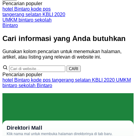
Pencarian populer
hotel Bintaro
kode pos
tangerang selatan
KBLI 2020
UMKM bintaro
sekolah
Bintaro
Cari informasi yang Anda butuhkan
Gunakan kolom pencarian untuk menemukan halaman,
artikel, atau listing yang relevan di website ini.
CARI
Pencarian populer
hotel Bintaro
kode pos tangerang selatan
KBLI 2020
UMKM
bintaro
sekolah Bintaro
Direktori Mall
Klik nama mal untuk membuka halaman direktorinya di tab baru.