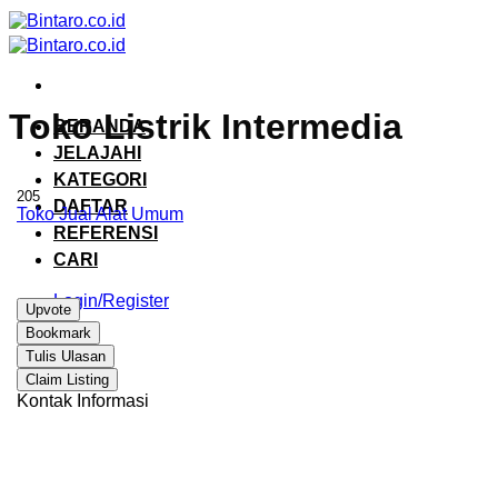
Skip
to
content
Toko Listrik Intermedia
BERANDA
JELAJAHI
KATEGORI
205
DAFTAR
Toko Jual Alat Umum
REFERENSI
CARI
Login/Register
Upvote
Bookmark
Tulis Ulasan
Claim Listing
Kontak Informasi