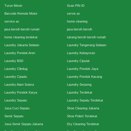
Turun Mesin
Scan PIN ID
Barcode Remote Motor
servis ac
service ac
home cleaning
jasa bersih bersih rumah
jasa bersih bersih
home cleaning terdekat
tukang bersih bersih rumah
Laundry Jakarta Selatan
Laundry Tangerang Selatan
Laundry Pondok Aren
Laundry Kebayoran
Laundry BSD
Laundry Ciputat
Laundry Ciledug
Laundry Pondok Jaya
Laundry Cipadu
Laundry Pondok Kacang
Laundry Alam Sutera
Laundry Serpong
Laundry Pondok Karya
Laundry Terdekat
Laundry Sepatu
Laundry Sepatu Terdekat
Jasa Cuci Sepatu
Shoe Cleaning Jakarta
Semir Sepatu
Shoe Polish Terdekat
Jasa Semir Sepatu Jakarta
Dry Cleaning Terdekat