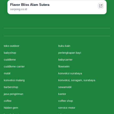
Flavor Bliss Alam Sutera
serpong.co.id
toko outdoor
buku kain
babyshop
perlengkapan bayi
cuddleme
babycarrier
cuddleme carrier
flowswim
mobil
konveksi surabaya
konveksi malang
konveksi, seragam, surabaya
barbershop
sewamobil
jasa pengiriman
kantor
coffee
coffee shop
hidden gem
service motor