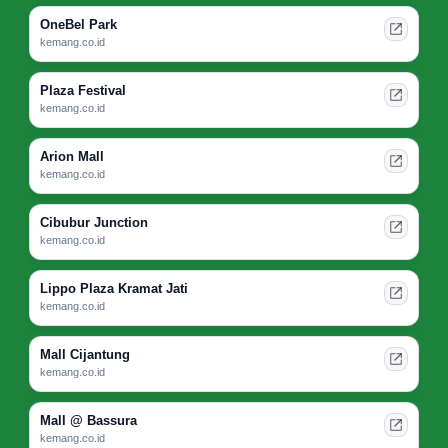
OneBel Park
kemang.co.id
Plaza Festival
kemang.co.id
Arion Mall
kemang.co.id
Cibubur Junction
kemang.co.id
Lippo Plaza Kramat Jati
kemang.co.id
Mall Cijantung
kemang.co.id
Mall @ Bassura
kemang.co.id