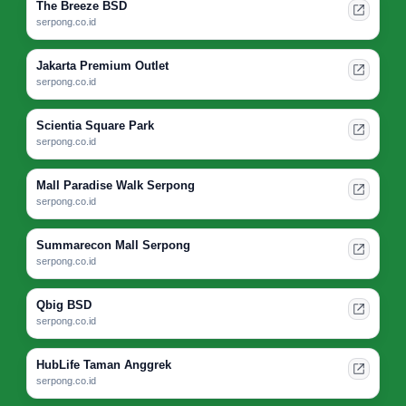
The Breeze BSD
serpong.co.id
Jakarta Premium Outlet
serpong.co.id
Scientia Square Park
serpong.co.id
Mall Paradise Walk Serpong
serpong.co.id
Summarecon Mall Serpong
serpong.co.id
Qbig BSD
serpong.co.id
HubLife Taman Anggrek
serpong.co.id