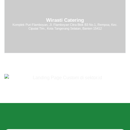
Wirasti Catering
Komplek Puri Flamboyan, Jl. Flamboyan Citra Blok B3 No.1, Rempoa, Kec.
Ciputat Tim., Kota Tangerang Selatan, Banten 15412