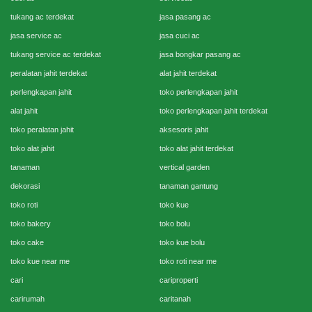
tukang ac terdekat
jasa pasang ac
jasa service ac
jasa cuci ac
tukang service ac terdekat
jasa bongkar pasang ac
peralatan jahit terdekat
alat jahit terdekat
perlengkapan jahit
toko perlengkapan jahit
alat jahit
toko perlengkapan jahit terdekat
toko peralatan jahit
aksesoris jahit
toko alat jahit
toko alat jahit terdekat
tanaman
vertical garden
dekorasi
tanaman gantung
toko roti
toko kue
toko bakery
toko bolu
toko cake
toko kue bolu
toko kue near me
toko roti near me
cari
cariproperti
carirumah
caritanah