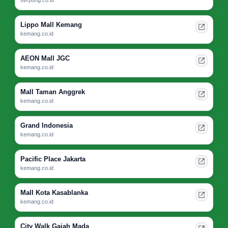
serpong.co.id
Lippo Mall Kemang
kemang.co.id
AEON Mall JGC
kemang.co.id
Mall Taman Anggrek
kemang.co.id
Grand Indonesia
kemang.co.id
Pacific Place Jakarta
kemang.co.id
Mall Kota Kasablanka
kemang.co.id
City Walk Gajah Mada