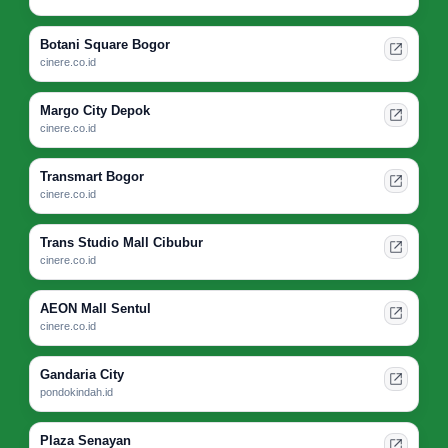
Botani Square Bogor
cinere.co.id
Margo City Depok
cinere.co.id
Transmart Bogor
cinere.co.id
Trans Studio Mall Cibubur
cinere.co.id
AEON Mall Sentul
cinere.co.id
Gandaria City
pondokindah.id
Plaza Senayan