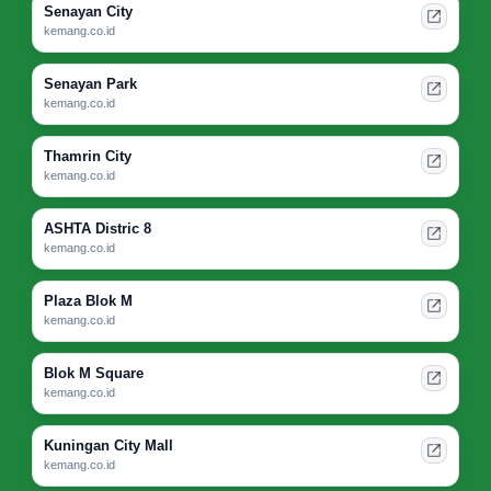
Senayan City
kemang.co.id
Senayan Park
kemang.co.id
Thamrin City
kemang.co.id
ASHTA Distric 8
kemang.co.id
Plaza Blok M
kemang.co.id
Blok M Square
kemang.co.id
Kuningan City Mall
kemang.co.id