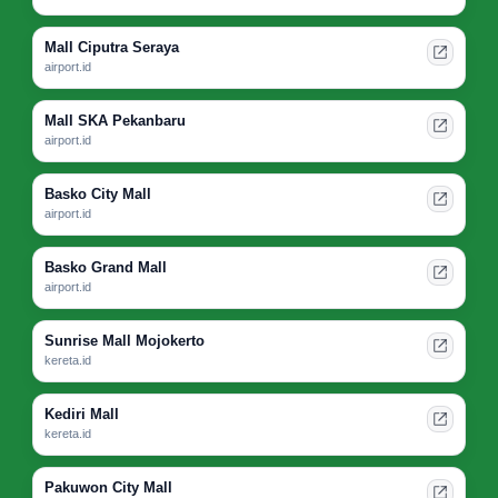
Mall Ciputra Seraya
airport.id
Mall SKA Pekanbaru
airport.id
Basko City Mall
airport.id
Basko Grand Mall
airport.id
Sunrise Mall Mojokerto
kereta.id
Kediri Mall
kereta.id
Pakuwon City Mall