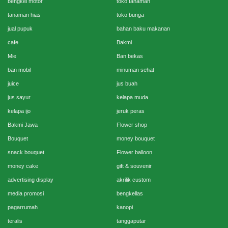
bengkel motor
toko tanaman
tanaman hias
toko bunga
jual pupuk
bahan baku makanan
cafe
Bakmi
Mie
Ban bekas
ban mobil
minuman sehat
juice
jus buah
jus sayur
kelapa muda
kelapa ijo
jeruk peras
Bakmi Jawa
Flower shop
Bouquet
money bouquet
snack bouquet
Flower balloon
money cake
gift & souvenir
advertising display
akrilik custom
media promosi
bengkellas
pagarrumah
kanopi
teralis
tanggaputar