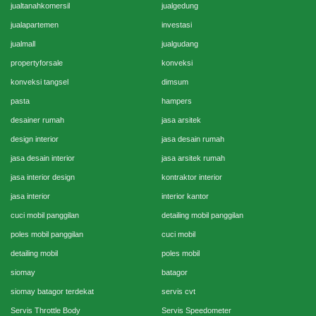
jualtanahkomersil
jualgedung
jualapartemen
investasi
jualmall
jualgudang
propertyforsale
konveksi
konveksi tangsel
dimsum
pasta
hampers
desainer rumah
jasa arsitek
design interior
jasa desain rumah
jasa desain interior
jasa arsitek rumah
jasa interior design
kontraktor interior
jasa interior
interior kantor
cuci mobil panggilan
detailing mobil panggilan
poles mobil panggilan
cuci mobil
detailing mobil
poles mobil
siomay
batagor
siomay batagor terdekat
servis cvt
Servis Throttle Body
Servis Speedometer