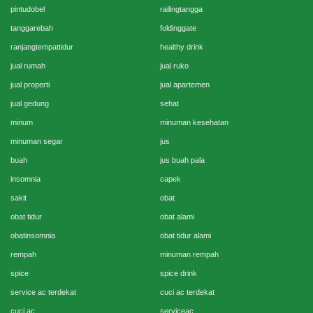
pintudobel
railingtangga
tanggarebah
foldinggate
ranjangtempattidur
healthy drink
jual rumah
jual ruko
jual properti
jual apartemen
jual gedung
sehat
minum
minuman kesehatan
minuman segar
jus
buah
jus buah pala
insomnia
capek
sakit
obat
obat tidur
obat alami
obatinsomnia
obat tidur alami
rempah
minuman rempah
spice
spice drink
service ac terdekat
cuci ac terdekat
cuci ac
serviceac