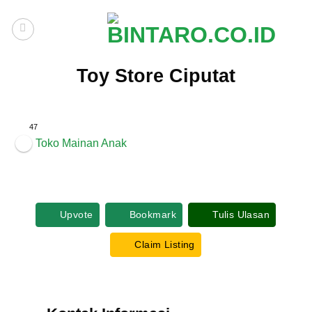
Skip
to
content
Toy Store Ciputat
47
Toko Mainan Anak
Upvote
Bookmark
Tulis Ulasan
Claim Listing