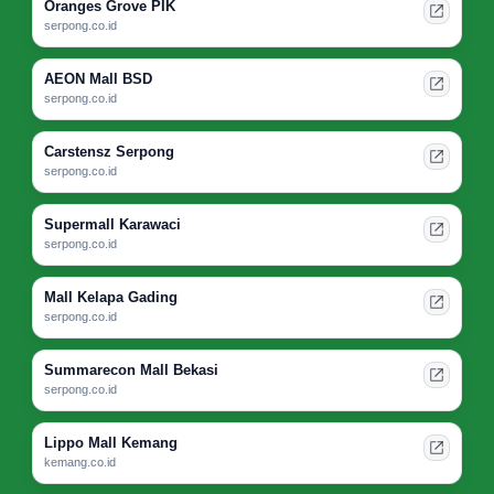
Oranges Grove PIK
serpong.co.id
AEON Mall BSD
serpong.co.id
Carstensz Serpong
serpong.co.id
Supermall Karawaci
serpong.co.id
Mall Kelapa Gading
serpong.co.id
Summarecon Mall Bekasi
serpong.co.id
Lippo Mall Kemang
kemang.co.id