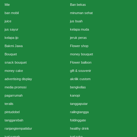
Mie
Ban bekas
ban mobil
minuman sehat
juice
jus buah
jus sayur
kelapa muda
kelapa ijo
jeruk peras
Bakmi Jawa
Flower shop
Bouquet
money bouquet
snack bouquet
Flower balloon
money cake
gift & souvenir
advertising display
akrilik custom
media promosi
bengkellas
pagarrumah
kanopi
teralis
tanggaputar
pintudobel
railingtangga
tanggarebah
foldinggate
ranjangtempattidur
healthy drink
jual rumah
jual ruko