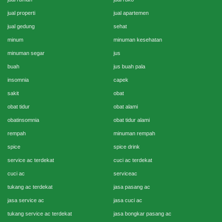
jual properti
jual apartemen
jual gedung
sehat
minum
minuman kesehatan
minuman segar
jus
buah
jus buah pala
insomnia
capek
sakit
obat
obat tidur
obat alami
obatinsomnia
obat tidur alami
rempah
minuman rempah
spice
spice drink
service ac terdekat
cuci ac terdekat
cuci ac
serviceac
tukang ac terdekat
jasa pasang ac
jasa service ac
jasa cuci ac
tukang service ac terdekat
jasa bongkar pasang ac