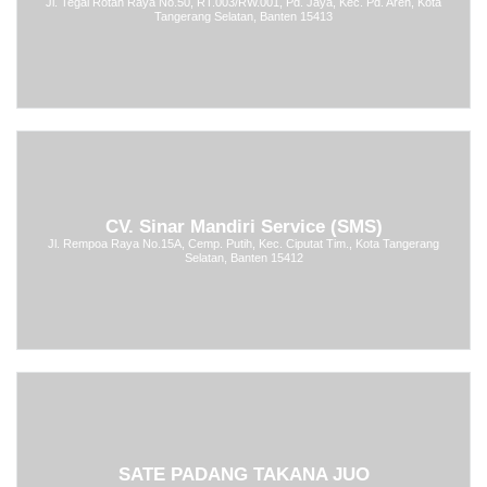
Jl. Tegal Rotan Raya No.50, RT.003/RW.001, Pd. Jaya, Kec. Pd. Aren, Kota
Tangerang Selatan, Banten 15413
CV. Sinar Mandiri Service (SMS)
Jl. Rempoa Raya No.15A, Cemp. Putih, Kec. Ciputat Tim., Kota Tangerang
Selatan, Banten 15412
SATE PADANG TAKANA JUO