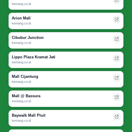
kemang.co.id
Arion Mall
kemang.co.id
Cibubur Junction
kemang.co.id
Lippo Plaza Kramat Jati
kemang.co.id
Mall Cijantung
kemang.co.id
Mall @ Bassura
kemang.co.id
Baywalk Mall Pluit
kemang.co.id