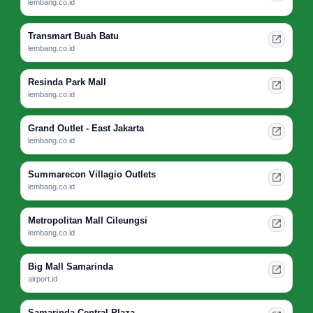
lembang.co.id
Transmart Buah Batu
lembang.co.id
Resinda Park Mall
lembang.co.id
Grand Outlet - East Jakarta
lembang.co.id
Summarecon Villagio Outlets
lembang.co.id
Metropolitan Mall Cileungsi
lembang.co.id
Big Mall Samarinda
airport.id
Samarinda Central Plaza