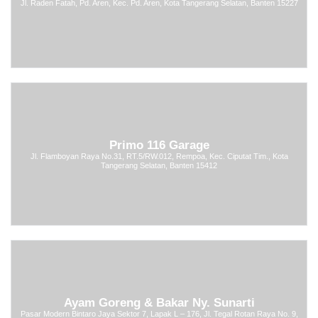
Jl. Raden Fatah, Pd. Aren, Kec. Pd. Aren, Kota Tangerang Selatan, Banten 15227
Primo 116 Garage
Jl. Flamboyan Raya No.31, RT.5/RW.012, Rempoa, Kec. Ciputat Tim., Kota
Tangerang Selatan, Banten 15412
Ayam Goreng & Bakar Ny. Sunarti
Pasar Modern Bintaro Jaya Sektor 7, Lapak L – 176, Jl. Tegal Rotan Raya No. 9,