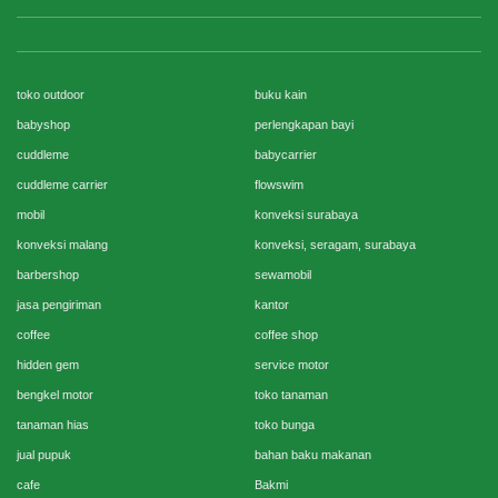
toko outdoor
buku kain
babyshop
perlengkapan bayi
cuddleme
babycarrier
cuddleme carrier
flowswim
mobil
konveksi surabaya
konveksi malang
konveksi, seragam, surabaya
barbershop
sewamobil
jasa pengiriman
kantor
coffee
coffee shop
hidden gem
service motor
bengkel motor
toko tanaman
tanaman hias
toko bunga
jual pupuk
bahan baku makanan
cafe
Bakmi