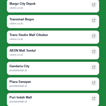
Margo City Depok
cinere.co.id
Transmart Bogor
cinere.co.id
Trans Studio Mall Cibubur
cinere.co.id
AEON Mall Sentul
cinere.co.id
Gandaria City
pondokindah.id
Plaza Senayan
pondokindah.id
Puri Indah Mall
pondokindah.id