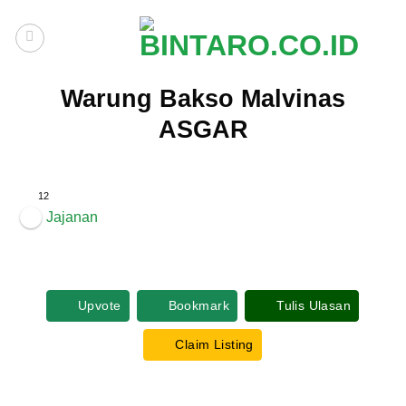
Skip
to
content
Warung Bakso Malvinas
ASGAR
12
Jajanan
Upvote
Bookmark
Tulis Ulasan
Claim Listing