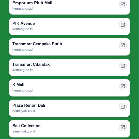
Emporium Pluit Mall
kemang.co.id
PIK Avenue
kemang.co.id
Transmart Cempaka Putih
kemang.co.id
Transmart Cilandak
kemang.co.id
K Mall
kemang.co.id
Plaza Renon Bali
seminyak.co.id
Bali Collection
seminyak.co.id