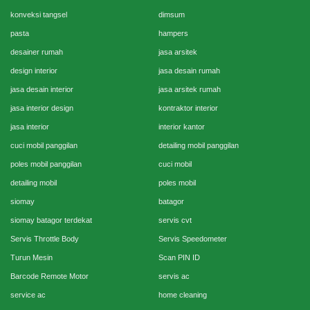
konveksi tangsel
dimsum
pasta
hampers
desainer rumah
jasa arsitek
design interior
jasa desain rumah
jasa desain interior
jasa arsitek rumah
jasa interior design
kontraktor interior
jasa interior
interior kantor
cuci mobil panggilan
detailing mobil panggilan
poles mobil panggilan
cuci mobil
detailing mobil
poles mobil
siomay
batagor
siomay batagor terdekat
servis cvt
Servis Throttle Body
Servis Speedometer
Turun Mesin
Scan PIN ID
Barcode Remote Motor
servis ac
service ac
home cleaning