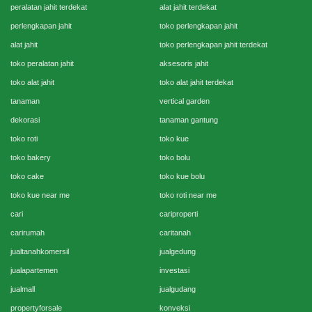
peralatan jahit terdekat
alat jahit terdekat
perlengkapan jahit
toko perlengkapan jahit
alat jahit
toko perlengkapan jahit terdekat
toko peralatan jahit
aksesoris jahit
toko alat jahit
toko alat jahit terdekat
tanaman
vertical garden
dekorasi
tanaman gantung
toko roti
toko kue
toko bakery
toko bolu
toko cake
toko kue bolu
toko kue near me
toko roti near me
cari
cariproperti
carirumah
caritanah
jualtanahkomersil
jualgedung
jualapartemen
investasi
jualmall
jualgudang
propertyforsale
konveksi