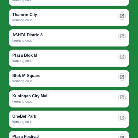
Thamrin City
kemang.co.id
ASHTA Distric 8
kemang.co.id
Plaza Blok M
kemang.co.id
Blok M Square
kemang.co.id
Kuningan City Mall
kemang.co.id
OneBel Park
kemang.co.id
Plaza Festival