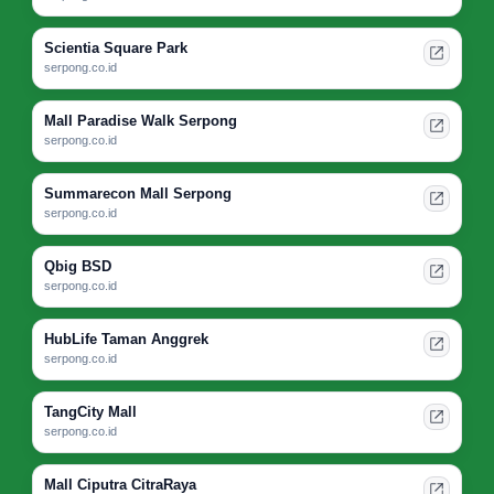
Scientia Square Park
serpong.co.id
Mall Paradise Walk Serpong
serpong.co.id
Summarecon Mall Serpong
serpong.co.id
Qbig BSD
serpong.co.id
HubLife Taman Anggrek
serpong.co.id
TangCity Mall
serpong.co.id
Mall Ciputra CitraRaya