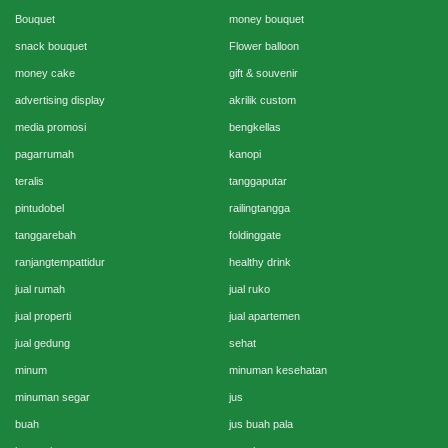
Bouquet
money bouquet
snack bouquet
Flower balloon
money cake
gift & souvenir
advertising display
akrilik custom
media promosi
bengkellas
pagarrumah
kanopi
teralis
tanggaputar
pintudobel
railingtangga
tanggarebah
foldinggate
ranjangtempattidur
healthy drink
jual rumah
jual ruko
jual properti
jual apartemen
jual gedung
sehat
minum
minuman kesehatan
minuman segar
jus
buah
jus buah pala