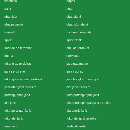
insomnia
capek
sakit
obat
obat tidur
obat alami
obatinsomnia
obat tidur alami
rempah
minuman rempah
spice
spice drink
service ac terdekat
cuci ac terdekat
cuci ac
serviceac
tukang ac terdekat
jasa pasang ac
jasa service ac
jasa cuci ac
tukang service ac terdekat
jasa bongkar pasang ac
peralatan jahit terdekat
alat jahit terdekat
perlengkapan jahit
toko perlengkapan jahit
alat jahit
toko perlengkapan jahit terdekat
toko peralatan jahit
aksesoris jahit
toko alat jahit
toko alat jahit terdekat
tanaman
vertical garden