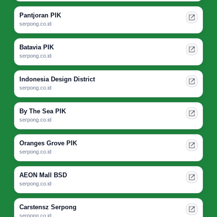
Pantjoran PIK
serpong.co.id
Batavia PIK
serpong.co.id
Indonesia Design District
serpong.co.id
By The Sea PIK
serpong.co.id
Oranges Grove PIK
serpong.co.id
AEON Mall BSD
serpong.co.id
Carstensz Serpong
serpong.co.id