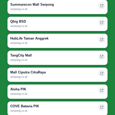
Summarecon Mall Serpong
serpong.co.id
Qbig BSD
serpong.co.id
HubLife Taman Anggrek
serpong.co.id
TangCity Mall
serpong.co.id
Mall Ciputra CitraRaya
serpong.co.id
Aloha PIK
serpong.co.id
COVE Batavia PIK
serpong.co.id