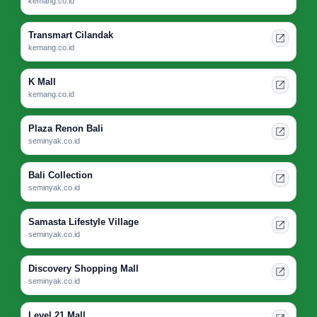
kemang.co.id
Transmart Cilandak
kemang.co.id
K Mall
kemang.co.id
Plaza Renon Bali
seminyak.co.id
Bali Collection
seminyak.co.id
Samasta Lifestyle Village
seminyak.co.id
Discovery Shopping Mall
seminyak.co.id
Level 21 Mall