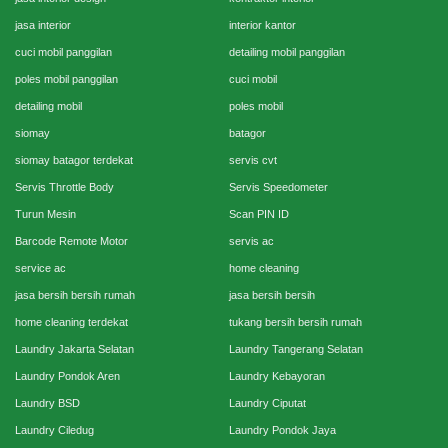
jasa interior
interior kantor
cuci mobil panggilan
detailing mobil panggilan
poles mobil panggilan
cuci mobil
detailing mobil
poles mobil
siomay
batagor
siomay batagor terdekat
servis cvt
Servis Throttle Body
Servis Speedometer
Turun Mesin
Scan PIN ID
Barcode Remote Motor
servis ac
service ac
home cleaning
jasa bersih bersih rumah
jasa bersih bersih
home cleaning terdekat
tukang bersih bersih rumah
Laundry Jakarta Selatan
Laundry Tangerang Selatan
Laundry Pondok Aren
Laundry Kebayoran
Laundry BSD
Laundry Ciputat
Laundry Ciledug
Laundry Pondok Jaya