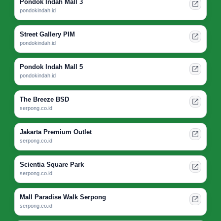
Pondok Indah Mall 3
pondokindah.id
Street Gallery PIM
pondokindah.id
Pondok Indah Mall 5
pondokindah.id
The Breeze BSD
serpong.co.id
Jakarta Premium Outlet
serpong.co.id
Scientia Square Park
serpong.co.id
Mall Paradise Walk Serpong
serpong.co.id