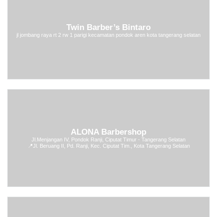
Twin Barber’s Bintaro
jl jombang raya rt 2 rw 1 parigi kecamatan pondok aren kota tangerang selatan
ALONA Barbershop
Jl.Menjangan IV, Pondok Ranji, Ciputat Timur - Tangerang Selatan
📍
Jl. Beruang II, Pd. Ranji, Kec. Ciputat Tim., Kota Tangerang Selatan