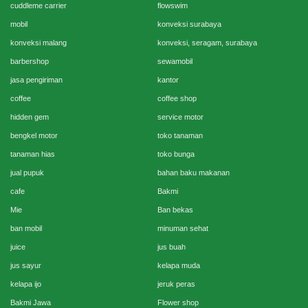
cuddleme carrier
flowswim
mobil
konveksi surabaya
konveksi malang
konveksi, seragam, surabaya
barbershop
sewamobil
jasa pengiriman
kantor
coffee
coffee shop
hidden gem
service motor
bengkel motor
toko tanaman
tanaman hias
toko bunga
jual pupuk
bahan baku makanan
cafe
Bakmi
Mie
Ban bekas
ban mobil
minuman sehat
juice
jus buah
jus sayur
kelapa muda
kelapa ijo
jeruk peras
Bakmi Jawa
Flower shop