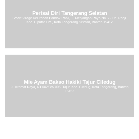
Perisai Diri Tangerang Selatan
Smart Village Kelurahan Pondok Ranji, Jl. Menjangan Raya No.56, Pd. Ranji,
Kec. Ciputat Tim., Kota Tangerang Selatan, Banten 15412
Mie Ayam Bakso Hakiki Tajur Ciledug
Jl. Kramat Raya, RT.002/RW.005, Tajur, Kec. Ciledug, Kota Tangerang, Banten
15152