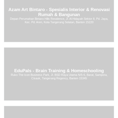
Azam Art Bintaro - Spesialis Interior & Renovasi
Rumah & Bangunan
Depan Perumahan Bintaro Hills Residence, Jl. Al Hidayah Sektor 8, Pd. Jaya,
Kec. Pd. Aren, Kota Tangerang Selatan, Banten 15220
EduPals - Brain Training & Homeschooling
Ruko The Icon Business Park, Jl. BSD Raya Utama N/5-6, Barat, Sampora,
Cisauk, Tangerang Regency, Banten 15345