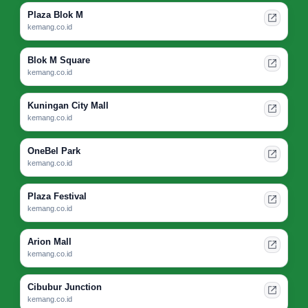
Plaza Blok M
kemang.co.id
Blok M Square
kemang.co.id
Kuningan City Mall
kemang.co.id
OneBel Park
kemang.co.id
Plaza Festival
kemang.co.id
Arion Mall
kemang.co.id
Cibubur Junction
kemang.co.id