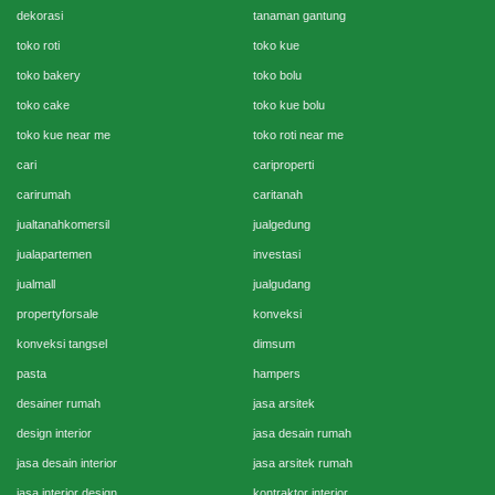
dekorasi
tanaman gantung
toko roti
toko kue
toko bakery
toko bolu
toko cake
toko kue bolu
toko kue near me
toko roti near me
cari
cariproperti
carirumah
caritanah
jualtanahkomersil
jualgedung
jualapartemen
investasi
jualmall
jualgudang
propertyforsale
konveksi
konveksi tangsel
dimsum
pasta
hampers
desainer rumah
jasa arsitek
design interior
jasa desain rumah
jasa desain interior
jasa arsitek rumah
jasa interior design
kontraktor interior