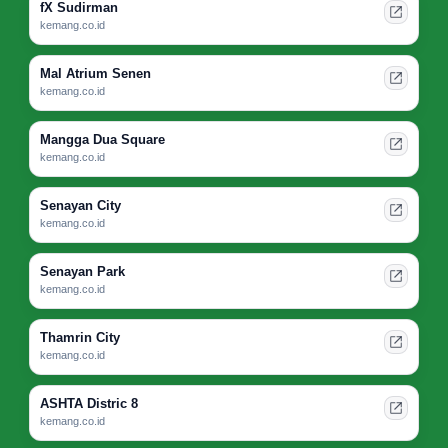
fX Sudirman
kemang.co.id
Mal Atrium Senen
kemang.co.id
Mangga Dua Square
kemang.co.id
Senayan City
kemang.co.id
Senayan Park
kemang.co.id
Thamrin City
kemang.co.id
ASHTA Distric 8
kemang.co.id