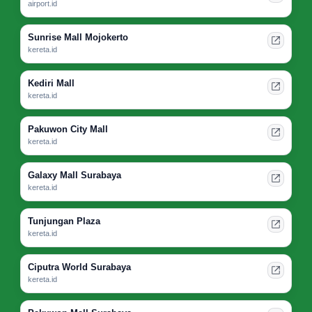
airport.id
Sunrise Mall Mojokerto
kereta.id
Kediri Mall
kereta.id
Pakuwon City Mall
kereta.id
Galaxy Mall Surabaya
kereta.id
Tunjungan Plaza
kereta.id
Ciputra World Surabaya
kereta.id