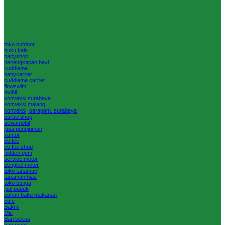
toko outdoor
buku kain
babyshop
perlengkapan bayi
cuddleme
babycarrier
cuddleme carrier
flowswim
mobil
konveksi surabaya
konveksi malang
konveksi, seragam, surabaya
barbershop
sewamobil
jasa pengiriman
kantor
coffee
coffee shop
hidden gem
service motor
bengkel motor
toko tanaman
tanaman hias
toko bunga
jual pupuk
bahan baku makanan
cafe
Bakmi
Mie
Ban bekas
ban mobil