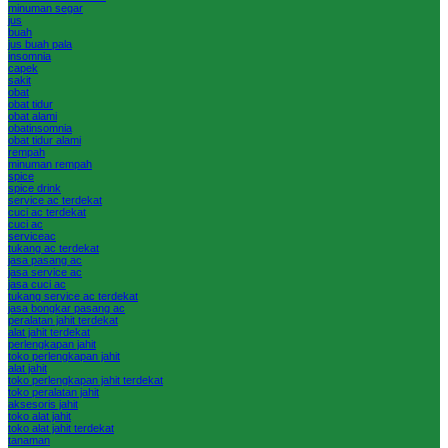
minuman segar
jus
buah
jus buah pala
insomnia
capek
sakit
obat
obat tidur
obat alami
obatinsomnia
obat tidur alami
rempah
minuman rempah
spice
spice drink
service ac terdekat
cuci ac terdekat
cuci ac
serviceac
tukang ac terdekat
jasa pasang ac
jasa service ac
jasa cuci ac
tukang service ac terdekat
jasa bongkar pasang ac
peralatan jahit terdekat
alat jahit terdekat
perlengkapan jahit
toko perlengkapan jahit
alat jahit
toko perlengkapan jahit terdekat
toko peralatan jahit
aksesoris jahit
toko alat jahit
toko alat jahit terdekat
tanaman