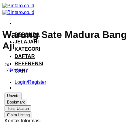
Skip
to
content
Warung Sate Madura Bang
BERANDA
JELAJAHI
Aji
KATEGORI
DAFTAR
REFERENSI
24
Take Away
CARI
Login/Register
Upvote
Bookmark
Tulis Ulasan
Claim Listing
Kontak Informasi