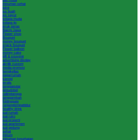
minuman sehat
juice
jus buah
jus sayur
kelapa muda
kelapa ijo
jeruk peras
Bakmi Jawa
Flower shop
Bouquet
money bouquet
snack bouquet
Flower balloon
money cake
gift & souvenir
advertising display
akrilik custom
media promosi
bengkellas
pagarrumah
kanopi
teralis
tanggaputar
pintudobel
railingtangga
tanggarebah
foldinggate
ranjangtempattidur
healthy drink
jual rumah
jual ruko
jual properti
jual apartemen
jual gedung
sehat
minum
minuman kesehatan