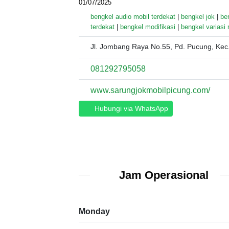
01/07/2025
bengkel audio mobil terdekat
|
bengkel jok
|
be
terdekat
|
bengkel modifikasi
|
bengkel variasi 
Jl. Jombang Raya No.55, Pd. Pucung, Kec.
081292795058
www.sarungjokmobilpicung.com/
Hubungi via WhatsApp
Jam Operasional
Monday