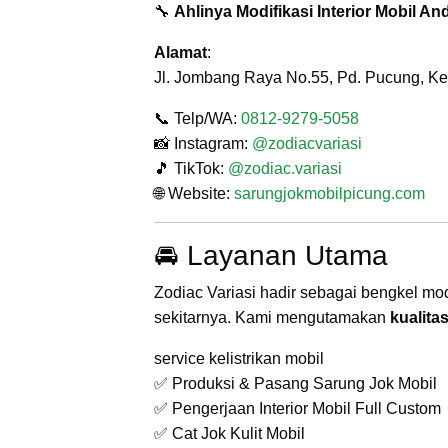
🔧
Ahlinya Modifikasi Interior Mobil An
Alamat
:
Jl. Jombang Raya No.55, Pd. Pucung, Ke
📞 Telp/WA:
0812-9279-5058
📸 Instagram:
@zodiacvariasi
🎵 TikTok:
@zodiac.variasi
🌐 Website:
sarungjokmobilpicung.com
🚘 Layanan Utama
Zodiac Variasi hadir sebagai bengkel modi
sekitarnya. Kami mengutamakan
kualita
service kelistrikan mobil
✅ Produksi & Pasang Sarung Jok Mobil
✅ Pengerjaan Interior Mobil Full Custom
✅ Cat Jok Kulit Mobil