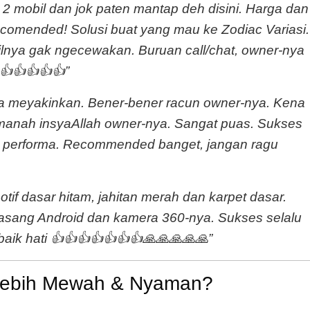
 2 mobil dan jok paten mantap deh disini. Harga dan
ecomended! Solusi buat yang mau ke Zodiac Variasi.
silnya gak ngecewakan. Buruan call/chat, owner-nya
👍👍👍👍👍”
ja meyakinkan. Bener-bener racun owner-nya. Kena
 amanah insyaAllah owner-nya. Sangat puas. Sukses
ct performa. Recommended banget, jangan ragu
if dasar hitam, jahitan merah dan karpet dasar.
asang Android dan kamera 360-nya. Sukses selalu
aik hati 👍👍👍👍👍👍👍🙏🙏🙏🙏🙏”
il Lebih Mewah & Nyaman?