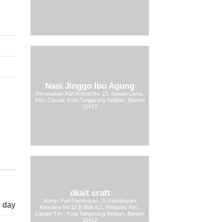
Nasi Jinggo Ibu Agung
Perumahan Puri Kristal No. 23, Sawah Lama,
Kec. Ciputat, Kota Tangerang Selatan, Banten
15413
dkait craft
Komp. Puri Flamboyan, Jl. Flamboyant
l day
Kencana No.12 B Blok A.5, Rempoa, Kec.
Ciputat Tim., Kota Tangerang Selatan, Banten
15412