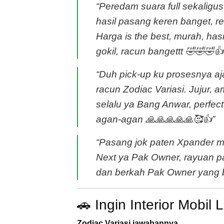
“Peredam suara full sekaligus
hasil pasang keren banget, r
Harga is the best, murah, ha
gokil, racun bangettt 🤣🤣🤣
“Duh pick-up ku prosesnya a
racun Zodiac Variasi. Jujur,
selalu ya Bang Anwar, perfe
agan-agan 🙏🙏🙏🙏🙏🥰👍”
“Pasang jok paten Xpander mot
Next ya Pak Owner, rayuan p
dan berkah Pak Owner yang b
🚗 Ingin Interior Mob
Zodiac Variasi jawabannya.