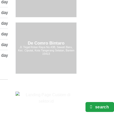
l day
l day
l day
l day
De Comro Bintaro
l day
Jl. Tegal Rotan Raya No.43B, Sawah Baru,
Kec. Ciputat, Kota Tangerang Selatan, Banten
15413
l day
search