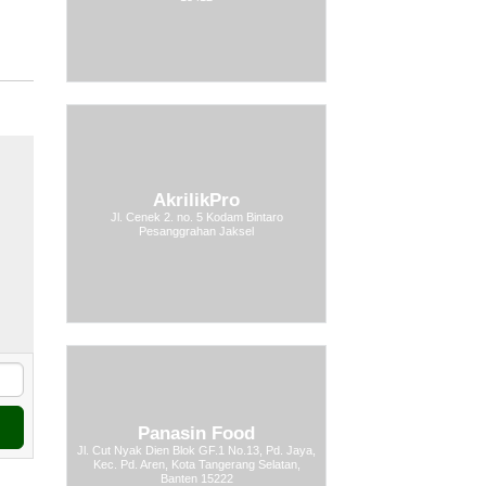
AkrilikPro
Jl. Cenek 2. no. 5 Kodam Bintaro
Pesanggrahan Jaksel
Panasin Food
Jl. Cut Nyak Dien Blok GF.1 No.13, Pd. Jaya,
Kec. Pd. Aren, Kota Tangerang Selatan,
Banten 15222