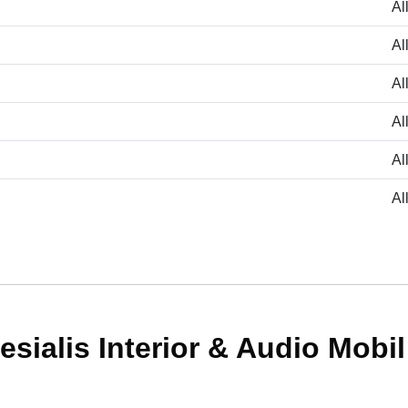
Al
Al
Al
Al
Al
Al
esialis Interior & Audio Mobil