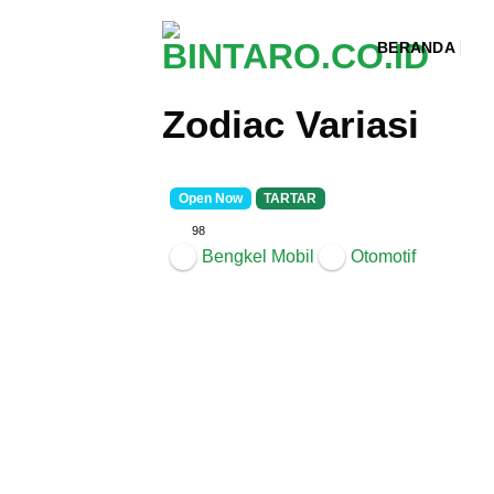
Skip
to
BERANDA
content
Zodiac Variasi
Open Now
TARTAR
98
Bengkel Mobil
Otomotif