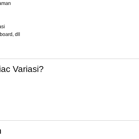
yaman
asi
board, dll
ac Variasi?
n