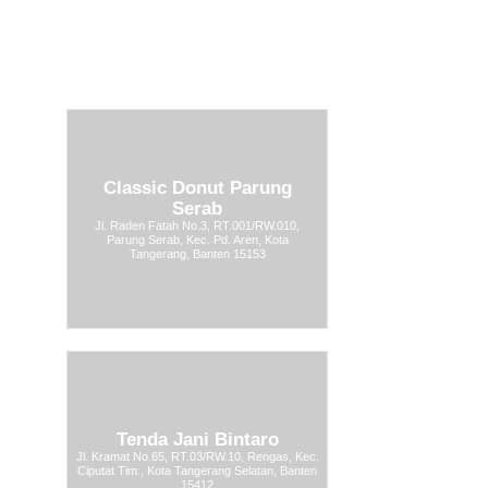
Classic Donut Parung
Serab
Jl. Raden Fatah No.3, RT.001/RW.010,
Parung Serab, Kec. Pd. Aren, Kota
Tangerang, Banten 15153
Tenda Jani Bintaro
Jl. Kramat No.65, RT.03/RW.10, Rengas, Kec.
Ciputat Tim., Kota Tangerang Selatan, Banten
15412