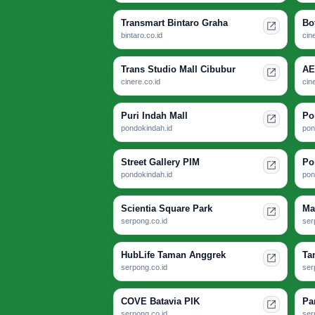
Transmart Bintaro Graha
Bo
bintaro.co.id
cin
Trans Studio Mall Cibubur
AE
cinere.co.id
cin
Puri Indah Mall
Po
pondokindah.id
pon
Street Gallery PIM
Po
pondokindah.id
pon
Scientia Square Park
Ma
serpong.co.id
ser
HubLife Taman Anggrek
Ta
serpong.co.id
ser
COVE Batavia PIK
Pa
serpong.co.id
ser