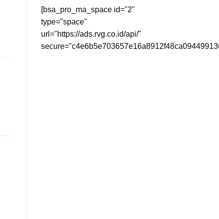
[bsa_pro_ma_space id="2"
type="space"
url="https://ads.rvg.co.id/api/"
secure="c4e6b5e703657e16a8912f48ca09449913