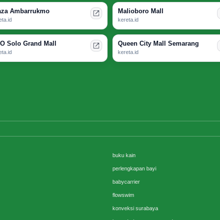
aza Ambarrukmo
Malioboro Mall
eta.id
kereta.id
O Solo Grand Mall
Queen City Mall Semarang
eta.id
kereta.id
buku kain
perlengkapan bayi
babycarrier
flowswim
konveksi surabaya