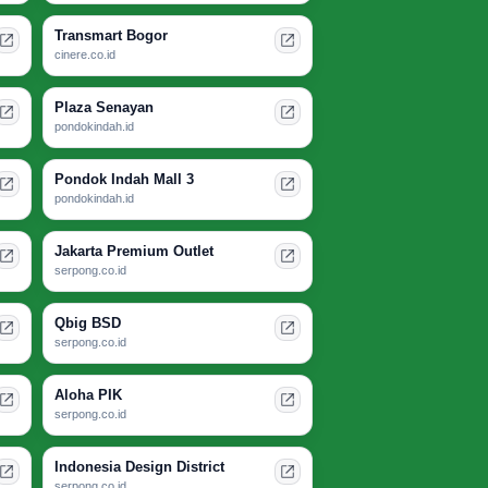
Transmart Bogor
cinere.co.id
Plaza Senayan
pondokindah.id
Pondok Indah Mall 3
pondokindah.id
Jakarta Premium Outlet
serpong.co.id
Qbig BSD
serpong.co.id
Aloha PIK
serpong.co.id
Indonesia Design District
serpong.co.id