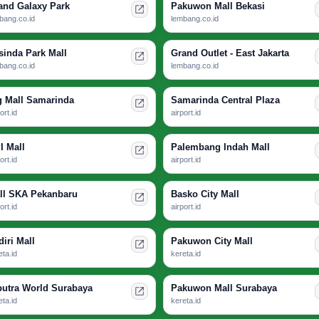
and Galaxy Park
Pakuwon Mall Bekasi
bang.co.id
lembang.co.id
sinda Park Mall
Grand Outlet - East Jakarta
bang.co.id
lembang.co.id
g Mall Samarinda
Samarinda Central Plaza
ort.id
airport.id
I Mall
Palembang Indah Mall
ort.id
airport.id
ll SKA Pekanbaru
Basko City Mall
ort.id
airport.id
diri Mall
Pakuwon City Mall
eta.id
kereta.id
putra World Surabaya
Pakuwon Mall Surabaya
eta.id
kereta.id