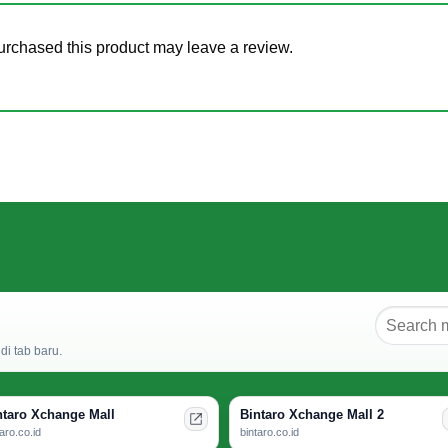
rchased this product may leave a review.
i tab baru.
ntaro Xchange Mall
Bintaro Xchange Mall 2
taro.co.id
bintaro.co.id