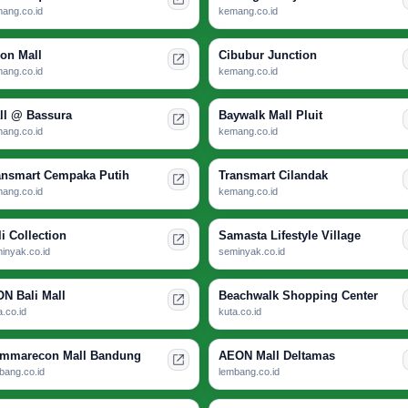
ang.co.id
kemang.co.id
ion Mall
Cibubur Junction
ang.co.id
kemang.co.id
ll @ Bassura
Baywalk Mall Pluit
ang.co.id
kemang.co.id
ansmart Cempaka Putih
Transmart Cilandak
ang.co.id
kemang.co.id
li Collection
Samasta Lifestyle Village
inyak.co.id
seminyak.co.id
ON Bali Mall
Beachwalk Shopping Center
a.co.id
kuta.co.id
mmarecon Mall Bandung
AEON Mall Deltamas
bang.co.id
lembang.co.id