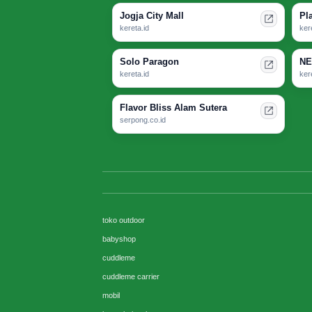
Jogja City Mall
Pl
kereta.id
ker
Solo Paragon
NE
kereta.id
ker
Flavor Bliss Alam Sutera
serpong.co.id
toko outdoor
babyshop
cuddleme
cuddleme carrier
mobil