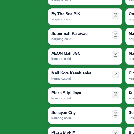
By The Sea PIK
Or
serpong.co.id
ser
Supermall Karawaci
Ma
serpong.co.id
ser
AEON Mall JGC
Ma
kemang.co.id
kem
Mall Kota Kasablanka
Ci
kemang.co.id
kem
Plaza Slipi Jaya
fX
kemang.co.id
kem
Senayan City
Se
kemang.co.id
kem
Plaza Blok M
Bl