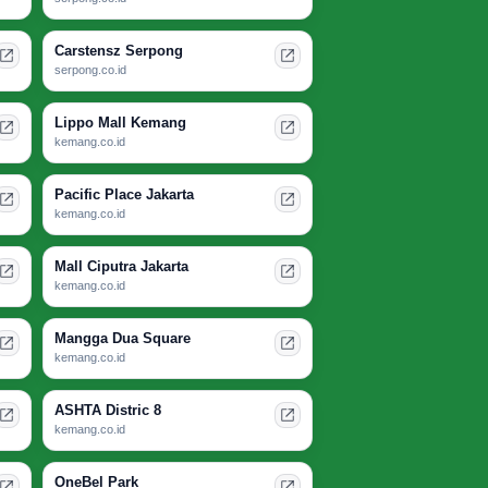
Carstensz Serpong
serpong.co.id
Lippo Mall Kemang
kemang.co.id
Pacific Place Jakarta
kemang.co.id
Mall Ciputra Jakarta
kemang.co.id
Mangga Dua Square
kemang.co.id
ASHTA Distric 8
kemang.co.id
OneBel Park