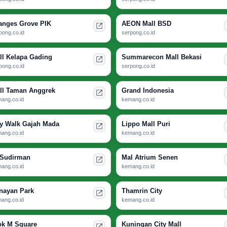
anges Grove PIK
AEON Mall BSD
pong.co.id
serpong.co.id
ll Kelapa Gading
Summarecon Mall Bekasi
pong.co.id
serpong.co.id
ll Taman Anggrek
Grand Indonesia
ang.co.id
kemang.co.id
ty Walk Gajah Mada
Lippo Mall Puri
ang.co.id
kemang.co.id
 Sudirman
Mal Atrium Senen
ang.co.id
kemang.co.id
nayan Park
Thamrin City
ang.co.id
kemang.co.id
ok M Square
Kuningan City Mall