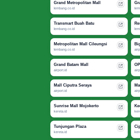
Grand Metropolitan Mall
Gr
lembang.co.id
lem
Transmart Buah Batu
Re
lembang.co.id
lem
Metropolitan Mall Cileungsi
Bi
lembang.co.id
airp
Grand Batam Mall
OP
airport.id
airp
Mall Ciputra Seraya
Ma
airport.id
airp
Sunrise Mall Mojokerto
Ke
kereta.id
ker
Tunjungan Plaza
Ci
kereta.id
ker