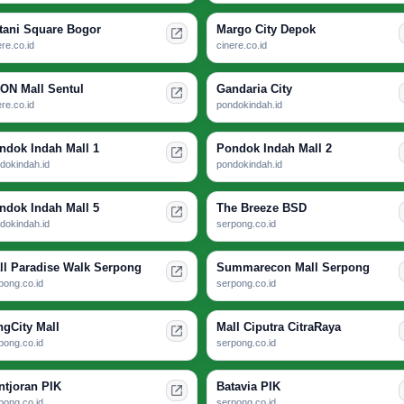
tani Square Bogor
Margo City Depok
ere.co.id
cinere.co.id
ON Mall Sentul
Gandaria City
ere.co.id
pondokindah.id
ndok Indah Mall 1
Pondok Indah Mall 2
dokindah.id
pondokindah.id
ndok Indah Mall 5
The Breeze BSD
dokindah.id
serpong.co.id
ll Paradise Walk Serpong
Summarecon Mall Serpong
pong.co.id
serpong.co.id
ngCity Mall
Mall Ciputra CitraRaya
pong.co.id
serpong.co.id
ntjoran PIK
Batavia PIK
pong.co.id
serpong.co.id