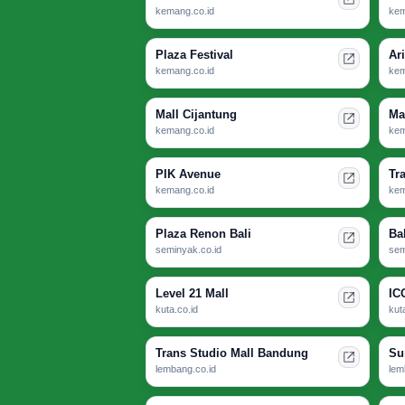
kemang.co.id
kem
Plaza Festival
Ar
kemang.co.id
kem
Mall Cijantung
Ma
kemang.co.id
kem
PIK Avenue
Tr
kemang.co.id
kem
Plaza Renon Bali
Ba
seminyak.co.id
sem
Level 21 Mall
IC
kuta.co.id
kut
Trans Studio Mall Bandung
Su
lembang.co.id
lem