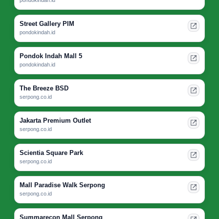
pondokindah.id
Street Gallery PIM
pondokindah.id
Pondok Indah Mall 5
pondokindah.id
The Breeze BSD
serpong.co.id
Jakarta Premium Outlet
serpong.co.id
Scientia Square Park
serpong.co.id
Mall Paradise Walk Serpong
serpong.co.id
Summarecon Mall Serpong