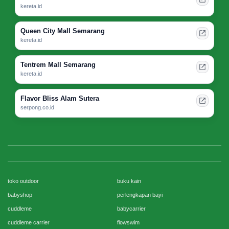
kereta.id
Queen City Mall Semarang
kereta.id
Tentrem Mall Semarang
kereta.id
Flavor Bliss Alam Sutera
serpong.co.id
toko outdoor
buku kain
babyshop
perlengkapan bayi
cuddleme
babycarrier
cuddleme carrier
flowswim