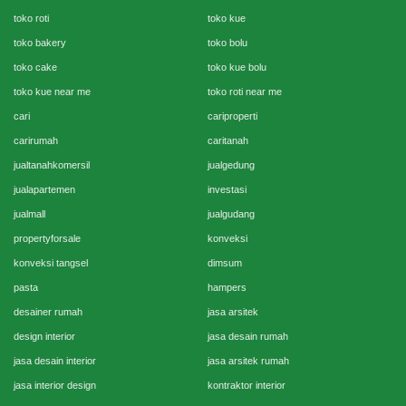
toko roti
toko kue
toko bakery
toko bolu
toko cake
toko kue bolu
toko kue near me
toko roti near me
cari
cariproperti
carirumah
caritanah
jualtanahkomersil
jualgedung
jualapartemen
investasi
jualmall
jualgudang
propertyforsale
konveksi
konveksi tangsel
dimsum
pasta
hampers
desainer rumah
jasa arsitek
design interior
jasa desain rumah
jasa desain interior
jasa arsitek rumah
jasa interior design
kontraktor interior