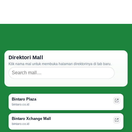
Rental
Comments
Bali:
on
What
Renovasi
to
Rumah
Inspect
Bisa
Before
Membuka
Signing
Jalur
Rayap
Baru
Jika
Tidak
Diperhatikan
Direktori Mall
Klik nama mal untuk membuka halaman direktorinya di tab baru.
Bintaro Plaza
bintaro.co.id
Bintaro Xchange Mall
bintaro.co.id