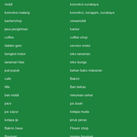
mobil
konveksi surabaya
konveksi malang
konveksi, seragam, surabaya
barbershop
sewamobil
jasa pengiriman
kantor
coffee
coffee shop
hidden gem
service motor
bengkel motor
toko tanaman
tanaman hias
toko bunga
jual pupuk
bahan baku makanan
cafe
Bakmi
Mie
Ban bekas
ban mobil
minuman sehat
juice
jus buah
jus sayur
kelapa muda
kelapa ijo
jeruk peras
Bakmi Jawa
Flower shop
Bouquet
money bouquet