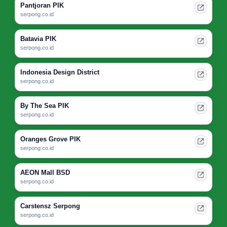
Pantjoran PIK
serpong.co.id
Batavia PIK
serpong.co.id
Indonesia Design District
serpong.co.id
By The Sea PIK
serpong.co.id
Oranges Grove PIK
serpong.co.id
AEON Mall BSD
serpong.co.id
Carstensz Serpong
serpong.co.id