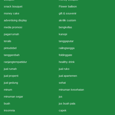
snack bouquet
Flower balloon
money cake
gift & souvenir
advertising display
akrilik custom
media promosi
bengkellas
pagarrumah
kanopi
teralis
tanggaputar
pintudobel
railingtangga
tanggarebah
foldinggate
ranjangtempattidur
healthy drink
jual rumah
jual ruko
jual properti
jual apartemen
jual gedung
sehat
minum
minuman kesehatan
minuman segar
jus
buah
jus buah pala
insomnia
capek