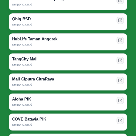
serpong.co.id
Qbig BSD
serpong.co.id
HubLife Taman Anggrek
serpong.co.id
TangCity Mall
serpong.co.id
Mall Ciputra CitraRaya
serpong.co.id
Aloha PIK
serpong.co.id
COVE Batavia PIK
serpong.co.id