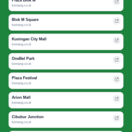
Plaza Blok M
kemang.co.id
Blok M Square
kemang.co.id
Kuningan City Mall
kemang.co.id
OneBel Park
kemang.co.id
Plaza Festival
kemang.co.id
Arion Mall
kemang.co.id
Cibubur Junction
kemang.co.id