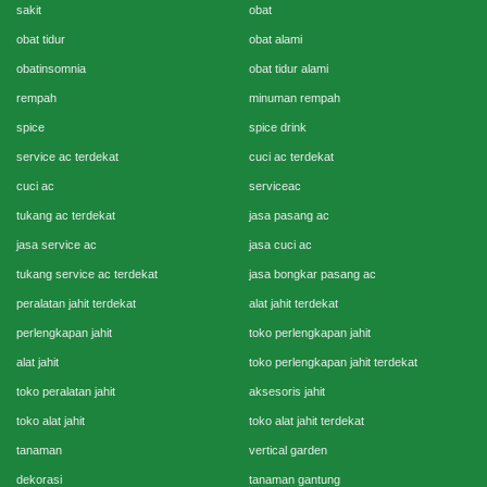
sakit
obat
obat tidur
obat alami
obatinsomnia
obat tidur alami
rempah
minuman rempah
spice
spice drink
service ac terdekat
cuci ac terdekat
cuci ac
serviceac
tukang ac terdekat
jasa pasang ac
jasa service ac
jasa cuci ac
tukang service ac terdekat
jasa bongkar pasang ac
peralatan jahit terdekat
alat jahit terdekat
perlengkapan jahit
toko perlengkapan jahit
alat jahit
toko perlengkapan jahit terdekat
toko peralatan jahit
aksesoris jahit
toko alat jahit
toko alat jahit terdekat
tanaman
vertical garden
dekorasi
tanaman gantung