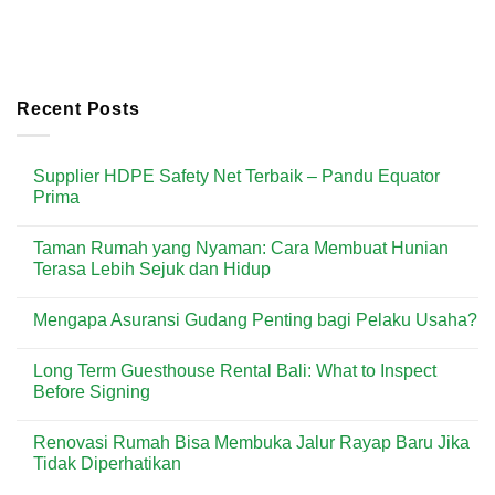
Recent Posts
Supplier HDPE Safety Net Terbaik – Pandu Equator
Prima
No
Comments
Taman Rumah yang Nyaman: Cara Membuat Hunian
on
Supplier
Terasa Lebih Sejuk dan Hidup
HDPE
Safety
No
Net
Comments
Mengapa Asuransi Gudang Penting bagi Pelaku Usaha?
Terbaik
on
–
Taman
No
Pandu
Rumah
Comments
Equator
yang
Long Term Guesthouse Rental Bali: What to Inspect
on
Prima
Nyaman:
Mengapa
Before Signing
Cara
Asuransi
Membuat
Gudang
No
Hunian
Penting
Comments
Terasa
Renovasi Rumah Bisa Membuka Jalur Rayap Baru Jika
bagi
on
Lebih
Pelaku
Long
Tidak Diperhatikan
Sejuk
Usaha?
Term
dan
Guesthouse
No
Hidup