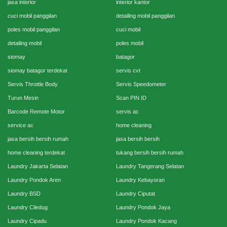
jasa interior
interior kantor
cuci mobil panggilan
detailing mobil panggilan
poles mobil panggilan
cuci mobil
detailing mobil
poles mobil
siomay
batagor
siomay batagor terdekat
servis cvt
Servis Throttle Body
Servis Speedometer
Turun Mesin
Scan PIN ID
Barcode Remote Motor
servis ac
service ac
home cleaning
jasa bersih bersih rumah
jasa bersih bersih
home cleaning terdekat
tukang bersih bersih rumah
Laundry Jakarta Selatan
Laundry Tangerang Selatan
Laundry Pondok Aren
Laundry Kebayoran
Laundry BSD
Laundry Ciputat
Laundry Ciledug
Laundry Pondok Jaya
Laundry Cipadu
Laundry Pondok Kacang