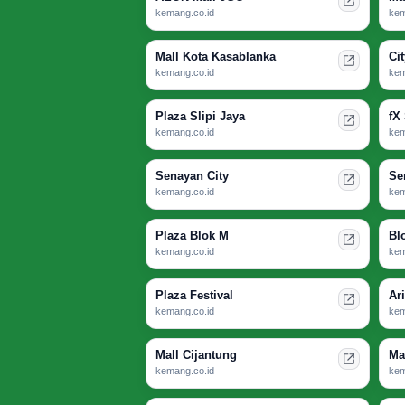
kemang.co.id
kem
Mall Kota Kasablanka
Ci
kemang.co.id
kem
Plaza Slipi Jaya
fX
kemang.co.id
kem
Senayan City
Se
kemang.co.id
kem
Plaza Blok M
Bl
kemang.co.id
kem
Plaza Festival
Ar
kemang.co.id
kem
Mall Cijantung
Ma
kemang.co.id
kem