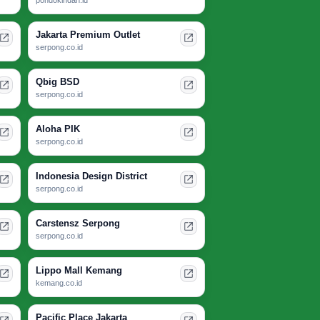
Jakarta Premium Outlet
serpong.co.id
Qbig BSD
serpong.co.id
Aloha PIK
serpong.co.id
Indonesia Design District
serpong.co.id
Carstensz Serpong
serpong.co.id
Lippo Mall Kemang
kemang.co.id
Pacific Place Jakarta