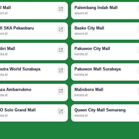
I Mall
Palembang Indah Mall
ort.id
airport.id
ll SKA Pekanbaru
Basko City Mall
ort.id
airport.id
diri Mall
Pakuwon City Mall
eta.id
kereta.id
putra World Surabaya
Pakuwon Mall Surabaya
eta.id
kereta.id
aza Ambarrukmo
Malioboro Mall
eta.id
kereta.id
O Solo Grand Mall
Queen City Mall Semarang
eta.id
kereta.id