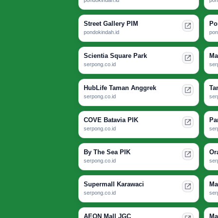
Street Gallery PIM
Po
pondokindah.id
pon
Scientia Square Park
Ma
serpong.co.id
ser
HubLife Taman Anggrek
Ta
serpong.co.id
ser
COVE Batavia PIK
Pa
serpong.co.id
ser
By The Sea PIK
Or
serpong.co.id
ser
Supermall Karawaci
Ma
serpong.co.id
ser
AEON Mall JGC
Ma