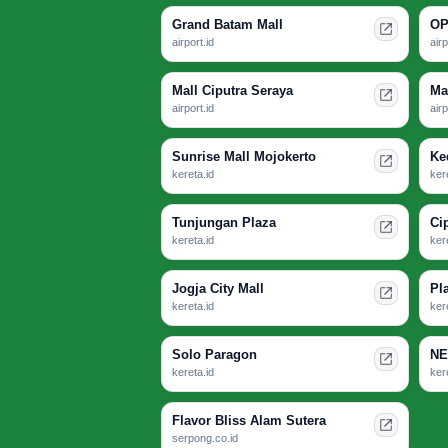
Grand Batam Mall
OP
airport.id
airp
Mall Ciputra Seraya
Ma
airport.id
airp
Sunrise Mall Mojokerto
Ke
kereta.id
ker
Tunjungan Plaza
Ci
kereta.id
ker
Jogja City Mall
Pl
kereta.id
ker
Solo Paragon
NE
kereta.id
ker
Flavor Bliss Alam Sutera
serpong.co.id