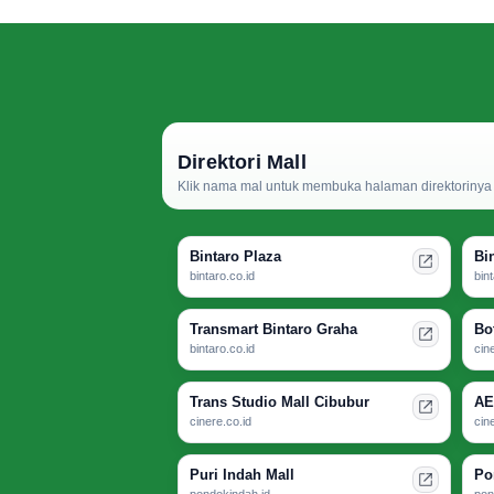
Direktori Mall
Klik nama mal untuk membuka halaman direktorinya d
Bintaro Plaza
Bi
bintaro.co.id
bin
Transmart Bintaro Graha
Bo
bintaro.co.id
cin
Trans Studio Mall Cibubur
AE
cinere.co.id
cin
Puri Indah Mall
Po
pondokindah.id
pon