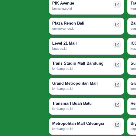
PIK Avenue
Tr
kemang.co.id
kem
Plaza Renon Bali
Ba
seminyak.co.id
sem
Level 21 Mall
IC
kuta.co.id
kut
Trans Studio Mall Bandung
Su
lembang.co.id
lem
Grand Metropolitan Mall
Gr
lembang.co.id
lem
Transmart Buah Batu
Re
lembang.co.id
lem
Metropolitan Mall Cileungsi
Bi
lembang.co.id
airp