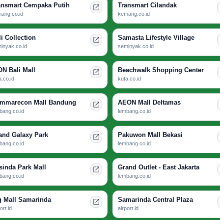
ansmart Cempaka Putih
Transmart Cilandak
ang.co.id
kemang.co.id
li Collection
Samasta Lifestyle Village
inyak.co.id
seminyak.co.id
ON Bali Mall
Beachwalk Shopping Center
a.co.id
kuta.co.id
mmarecon Mall Bandung
AEON Mall Deltamas
bang.co.id
lembang.co.id
and Galaxy Park
Pakuwon Mall Bekasi
bang.co.id
lembang.co.id
sinda Park Mall
Grand Outlet - East Jakarta
bang.co.id
lembang.co.id
g Mall Samarinda
Samarinda Central Plaza
ort.id
airport.id