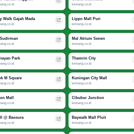
ang.co.id
kemang.co.id
ty Walk Gajah Mada
Lippo Mall Puri
ang.co.id
kemang.co.id
 Sudirman
Mal Atrium Senen
ang.co.id
kemang.co.id
nayan Park
Thamrin City
ang.co.id
kemang.co.id
ok M Square
Kuningan City Mall
ang.co.id
kemang.co.id
ion Mall
Cibubur Junction
ang.co.id
kemang.co.id
ll @ Bassura
Baywalk Mall Pluit
ang.co.id
kemang.co.id