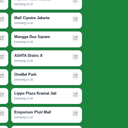
kemang.co.id
Mall Ciputra Jakarta
kemang.co.id
Mangga Dua Square
kemang.co.id
ASHTA Distric 8
kemang.co.id
OneBel Park
kemang.co.id
Lippo Plaza Kramat Jati
kemang.co.id
Emporium Pluit Mall
kemang.co.id