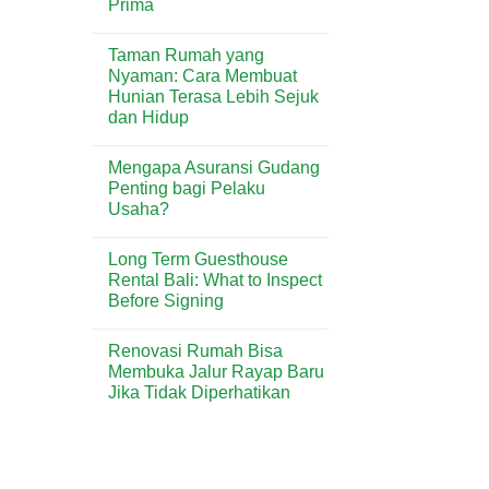
Prima
No
Comments
Taman Rumah yang
on
Supplier
Nyaman: Cara Membuat
HDPE
Hunian Terasa Lebih Sejuk
Safety
Net
dan Hidup
Terbaik
–
No
Pandu
Comments
Mengapa Asuransi Gudang
on
Equator
Taman
Prima
Penting bagi Pelaku
Rumah
Usaha?
yang
Nyaman:
No
Cara
Comments
Membuat
Long Term Guesthouse
on
Hunian
Mengapa
Rental Bali: What to Inspect
Terasa
Asuransi
Lebih
Before Signing
Gudang
Sejuk
Penting
dan
No
bagi
Hidup
Comments
Pelaku
Renovasi Rumah Bisa
on
Usaha?
Long
Membuka Jalur Rayap Baru
Term
Jika Tidak Diperhatikan
Guesthouse
Rental
No
Bali:
Comments
What
on
to
Renovasi
Inspect
Rumah
Before
Bisa