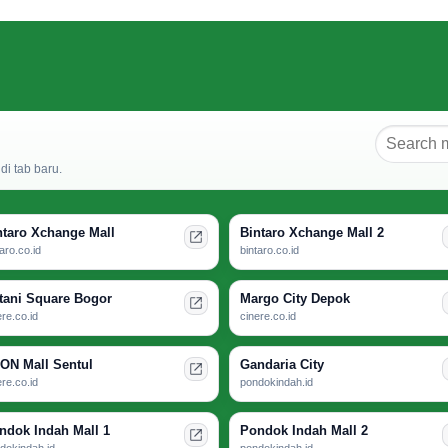
i tab baru.
ntaro Xchange Mall
Bintaro Xchange Mall 2
taro.co.id
bintaro.co.id
tani Square Bogor
Margo City Depok
ere.co.id
cinere.co.id
ON Mall Sentul
Gandaria City
ere.co.id
pondokindah.id
ndok Indah Mall 1
Pondok Indah Mall 2
dokindah.id
pondokindah.id