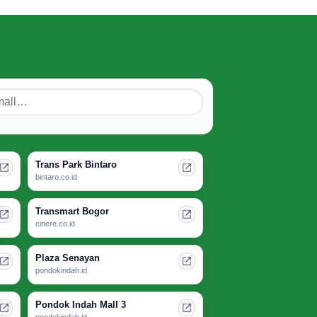
Signing
Membuka
Jalur
Rayap
Baru
Jika
Tidak
Diperhatikan
Trans Park Bintaro
bintaro.co.id
Transmart Bogor
cinere.co.id
Plaza Senayan
pondokindah.id
Pondok Indah Mall 3
pondokindah.id