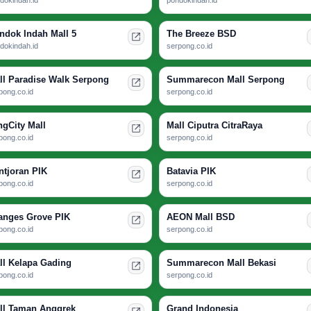
ndok Indah Mall 5
The Breeze BSD
dokindah.id
serpong.co.id
ll Paradise Walk Serpong
Summarecon Mall Serpong
pong.co.id
serpong.co.id
ngCity Mall
Mall Ciputra CitraRaya
pong.co.id
serpong.co.id
ntjoran PIK
Batavia PIK
pong.co.id
serpong.co.id
anges Grove PIK
AEON Mall BSD
pong.co.id
serpong.co.id
ll Kelapa Gading
Summarecon Mall Bekasi
pong.co.id
serpong.co.id
ll Taman Anggrek
Grand Indonesia