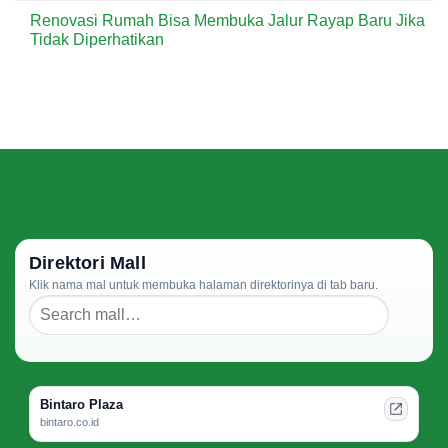
Penting
Comments
Terasa
Renovasi Rumah Bisa Membuka Jalur Rayap Baru Jika
bagi
on
Lebih
Pelaku
Long
Tidak Diperhatikan
Sejuk
Usaha?
Term
dan
Guesthouse
No
Hidup
Rental
Comments
Bali:
on
What
Renovasi
to
Rumah
Inspect
Bisa
Before
Membuka
Signing
Jalur
Rayap
Baru
Jika
Tidak
Diperhatikan
Direktori Mall
Klik nama mal untuk membuka halaman direktorinya di tab baru.
Bintaro Plaza
bintaro.co.id