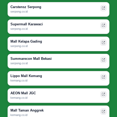
Carstensz Serpong
serpong.co.id
Supermall Karawaci
serpong.co.id
Mall Kelapa Gading
serpong.co.id
Summarecon Mall Bekasi
serpong.co.id
Lippo Mall Kemang
kemang.co.id
AEON Mall JGC
kemang.co.id
Mall Taman Anggrek
kemang.co.id