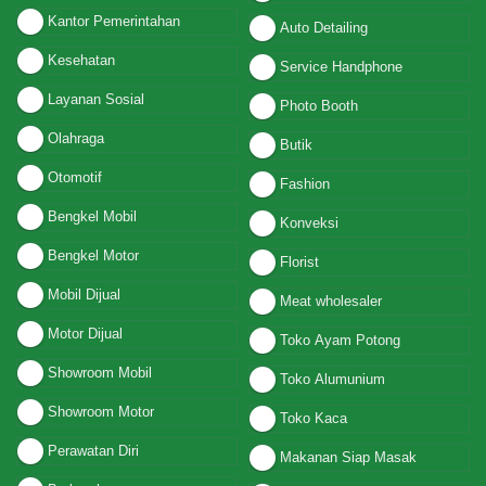
Kantor Pemerintahan
Auto Detailing
Kesehatan
Service Handphone
Layanan Sosial
Photo Booth
Olahraga
Butik
Otomotif
Fashion
Bengkel Mobil
Konveksi
Bengkel Motor
Florist
Mobil Dijual
Meat wholesaler
Motor Dijual
Toko Ayam Potong
Showroom Mobil
Toko Alumunium
Showroom Motor
Toko Kaca
Perawatan Diri
Makanan Siap Masak