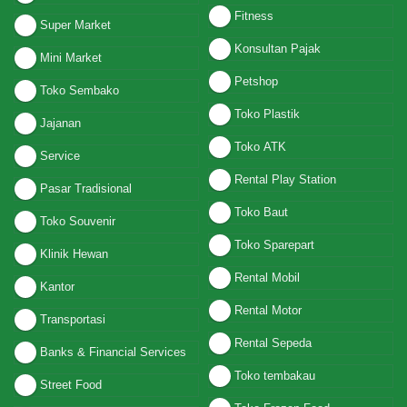
Fitness
Super Market
Konsultan Pajak
Mini Market
Petshop
Toko Sembako
Toko Plastik
Jajanan
Toko ATK
Service
Rental Play Station
Pasar Tradisional
Toko Baut
Toko Souvenir
Toko Sparepart
Klinik Hewan
Rental Mobil
Kantor
Rental Motor
Transportasi
Rental Sepeda
Banks & Financial Services
Toko tembakau
Street Food