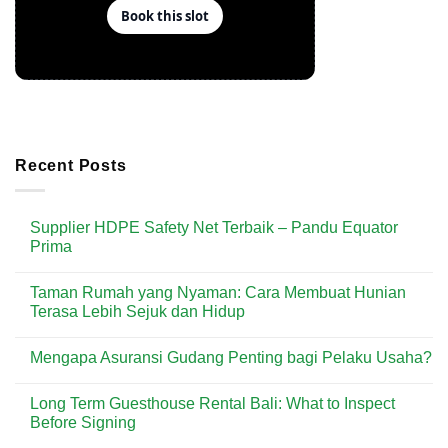
Recent Posts
Supplier HDPE Safety Net Terbaik – Pandu Equator
Prima
No
Comments
Taman Rumah yang Nyaman: Cara Membuat Hunian
on
Supplier
Terasa Lebih Sejuk dan Hidup
HDPE
Safety
No
Net
Comments
Mengapa Asuransi Gudang Penting bagi Pelaku Usaha?
Terbaik
on
–
Taman
No
Pandu
Rumah
Comments
Equator
yang
Long Term Guesthouse Rental Bali: What to Inspect
on
Prima
Nyaman:
Mengapa
Before Signing
Cara
Asuransi
Membuat
Gudang
No
Hunian