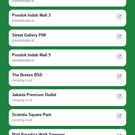
pondokindah.id
Pondok Indah Mall 3
pondokindah.id
Street Gallery PIM
pondokindah.id
Pondok Indah Mall 5
pondokindah.id
The Breeze BSD
serpong.co.id
Jakarta Premium Outlet
serpong.co.id
Scientia Square Park
serpong.co.id
Mall Paradise Walk Serpong