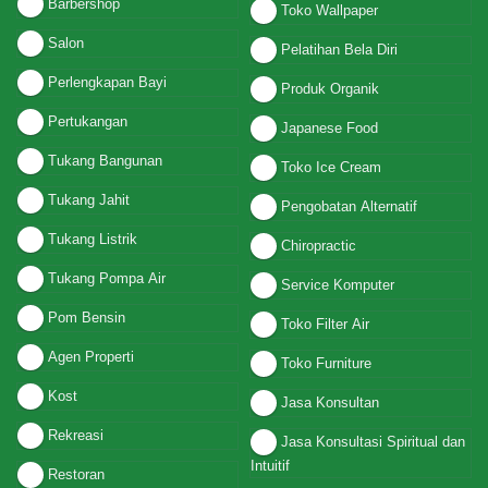
Barbershop
Toko Wallpaper
Salon
Pelatihan Bela Diri
Perlengkapan Bayi
Produk Organik
Pertukangan
Japanese Food
Tukang Bangunan
Toko Ice Cream
Tukang Jahit
Pengobatan Alternatif
Tukang Listrik
Chiropractic
Tukang Pompa Air
Service Komputer
Pom Bensin
Toko Filter Air
Agen Properti
Toko Furniture
Kost
Jasa Konsultan
Rekreasi
Jasa Konsultasi Spiritual dan
Intuitif
Restoran