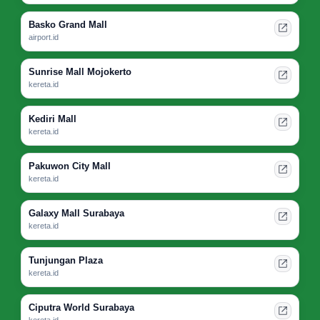
Basko Grand Mall
airport.id
Sunrise Mall Mojokerto
kereta.id
Kediri Mall
kereta.id
Pakuwon City Mall
kereta.id
Galaxy Mall Surabaya
kereta.id
Tunjungan Plaza
kereta.id
Ciputra World Surabaya
kereta.id