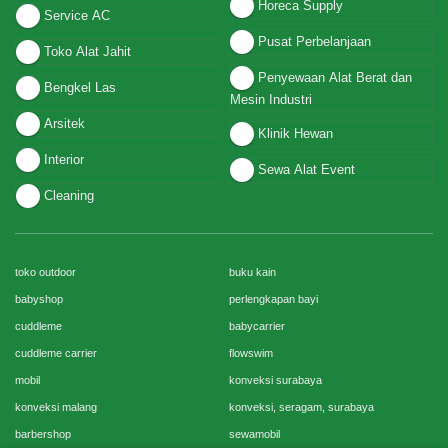
Horeca Supply
Service AC
Pusat Perbelanjaan
Toko Alat Jahit
Penyewaan Alat Berat dan
Bengkel Las
Mesin Industri
Arsitek
Klinik Hewan
Interior
Sewa Alat Event
Cleaning
toko outdoor
buku kain
babyshop
perlengkapan bayi
cuddleme
babycarrier
cuddleme carrier
flowswim
mobil
konveksi surabaya
konveksi malang
konveksi, seragam, surabaya
barbershop
sewamobil