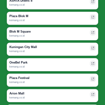
ASHTA Distric 8
kemang.co.id
Plaza Blok M
kemang.co.id
Blok M Square
kemang.co.id
Kuningan City Mall
kemang.co.id
OneBel Park
kemang.co.id
Plaza Festival
kemang.co.id
Arion Mall
kemang.co.id