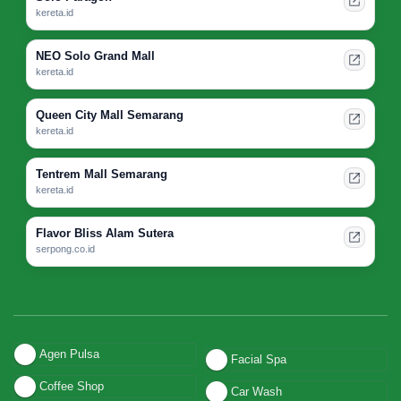
kereta.id
NEO Solo Grand Mall
kereta.id
Queen City Mall Semarang
kereta.id
Tentrem Mall Semarang
kereta.id
Flavor Bliss Alam Sutera
serpong.co.id
Agen Pulsa
Facial Spa
Coffee Shop
Car Wash