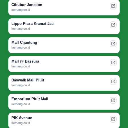
Cibubur Junction
kemang.co.id
Lippo Plaza Kramat Jati
kemang.co.id
Mall Cijantung
kemang.co.id
Mall @ Bassura
kemang.co.id
Baywalk Mall Pluit
kemang.co.id
Emporium Pluit Mall
kemang.co.id
PIK Avenue
kemang.co.id