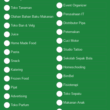
Event Organizer
Toko Tanaman
Perusahaan IT
Olahan Bahan Baku Makanan
Distributor Pipa
Toko Ban & Velg
Peternakan
Juice
Cuci Motor
Home Made Food
Studio Tattoo
Pasta
Sekolah Sepak Bola
Snack
Homeschooling
Katering
BimBel
Frozen Food
Fisioterapi
Pijat
Toko Sepatu
Advertising
Makanan Anak
Toko Parfum