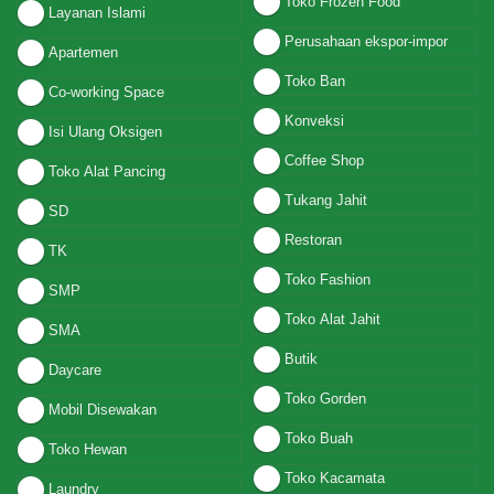
Toko Frozen Food
Layanan Islami
Perusahaan ekspor-impor
Apartemen
Toko Ban
Co-working Space
Konveksi
Isi Ulang Oksigen
Coffee Shop
Toko Alat Pancing
Tukang Jahit
SD
Restoran
TK
Toko Fashion
SMP
Toko Alat Jahit
SMA
Butik
Daycare
Toko Gorden
Mobil Disewakan
Toko Buah
Toko Hewan
Toko Kacamata
Laundry