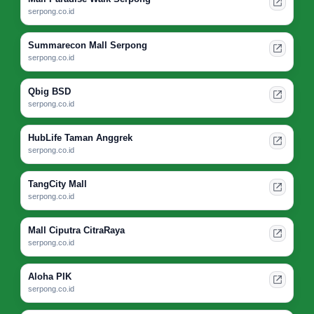
serpong.co.id
Summarecon Mall Serpong
serpong.co.id
Qbig BSD
serpong.co.id
HubLife Taman Anggrek
serpong.co.id
TangCity Mall
serpong.co.id
Mall Ciputra CitraRaya
serpong.co.id
Aloha PIK
serpong.co.id