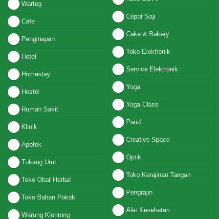
Warteg
Cepat Saji
Cafe
Cake & Bakery
Penginapan
Toko Elektronik
Hotel
Service Elektronik
Homestay
Yoga
Hostel
Yoga Class
Rumah Sakit
Paud
Klinik
Creative Space
Apotek
Optik
Tukang Urut
Toko Kerajinan Tangan
Toko Obat Herbal
Pengrajin
Toko Bahan Pokok
Alat Kesehatan
Warung Klontong