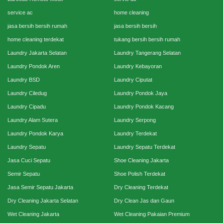
service ac
home cleaning
jasa bersih bersih rumah
jasa bersih bersih
home cleaning terdekat
tukang bersih bersih rumah
Laundry Jakarta Selatan
Laundry Tangerang Selatan
Laundry Pondok Aren
Laundry Kebayoran
Laundry BSD
Laundry Ciputat
Laundry Ciledug
Laundry Pondok Jaya
Laundry Cipadu
Laundry Pondok Kacang
Laundry Alam Sutera
Laundry Serpong
Laundry Pondok Karya
Laundry Terdekat
Laundry Sepatu
Laundry Sepatu Terdekat
Jasa Cuci Sepatu
Shoe Cleaning Jakarta
Semir Sepatu
Shoe Polish Terdekat
Jasa Semir Sepatu Jakarta
Dry Cleaning Terdekat
Dry Cleaning Jakarta Selatan
Dry Clean Jas dan Gaun
Wet Cleaning Jakarta
Wet Cleaning Pakaian Premium