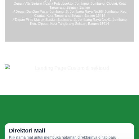
Depan Villa Bintaro Indah / Polsubsektor Jombang, Jombang, Ciputat, Kota
Tangerang Selatan, Banten
📍
Depan DanDan Pasar Jombang, Jl. Jombang Raya No.98, Jombang, Kec.
Ciputat, Kota Tangerang Selatan, Banten 15414
📍
Depan Pintu Masuk Stasiun Sudimara, Jl. Jombang Raya No.41, Jombang,
Kec. Ciputat, Kota Tangerang Selatan, Banten 15414
Direktori Mall
Klik nama mal untuk membuka halaman direktorinya di tab baru.