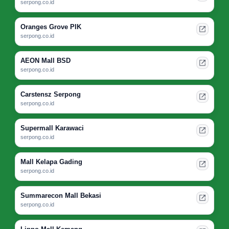
serpong.co.id
Oranges Grove PIK
serpong.co.id
AEON Mall BSD
serpong.co.id
Carstensz Serpong
serpong.co.id
Supermall Karawaci
serpong.co.id
Mall Kelapa Gading
serpong.co.id
Summarecon Mall Bekasi
serpong.co.id