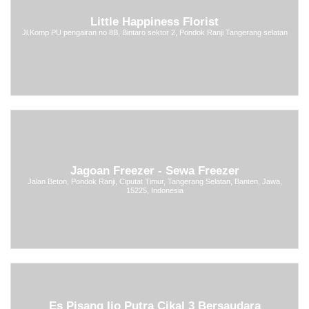
Little Happiness Florist
Jl.Komp PU pengairan no 8B, Bintaro sektor 2, Pondok Ranji Tangerang selatan
Jagoan Freezer - Sewa Freezer
Jalan Beton, Pondok Ranji, Ciputat Timur, Tangerang Selatan, Banten, Jawa,
15225, Indonesia
Es Pisang Ijo Putra Cikal 3 Bersaudara