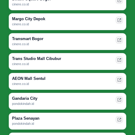
cinere.co.id
Margo City Depok
cinere.co.id
Transmart Bogor
cinere.co.id
Trans Studio Mall Cibubur
cinere.co.id
AEON Mall Sentul
cinere.co.id
Gandaria City
pondokindah.id
Plaza Senayan
pondokindah.id