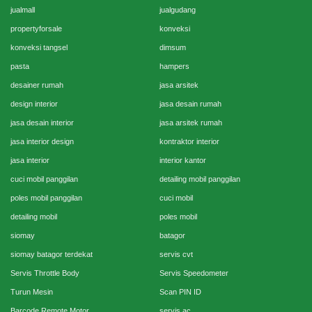
jualmall
jualgudang
propertyforsale
konveksi
konveksi tangsel
dimsum
pasta
hampers
desainer rumah
jasa arsitek
design interior
jasa desain rumah
jasa desain interior
jasa arsitek rumah
jasa interior design
kontraktor interior
jasa interior
interior kantor
cuci mobil panggilan
detailing mobil panggilan
poles mobil panggilan
cuci mobil
detailing mobil
poles mobil
siomay
batagor
siomay batagor terdekat
servis cvt
Servis Throttle Body
Servis Speedometer
Turun Mesin
Scan PIN ID
Barcode Remote Motor
servis ac