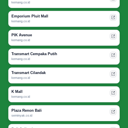
kemang.co.id
Emporium Pluit Mall
kemang.co.id
PIK Avenue
kemang.co.id
Transmart Cempaka Putih
kemang.co.id
Transmart Cilandak
kemang.co.id
K Mall
kemang.co.id
Plaza Renon Bali
seminyak.co.id