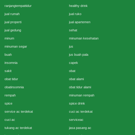
ranjangtempattidur
healthy drink
jual rumah
jual ruko
jual properti
jual apartemen
jual gedung
sehat
minum
minuman kesehatan
minuman segar
jus
buah
jus buah pala
insomnia
capek
sakit
obat
obat tidur
obat alami
obatinsomnia
obat tidur alami
rempah
minuman rempah
spice
spice drink
service ac terdekat
cuci ac terdekat
cuci ac
serviceac
tukang ac terdekat
jasa pasang ac