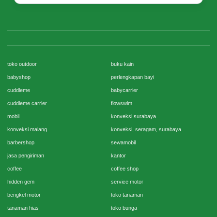
toko outdoor
buku kain
babyshop
perlengkapan bayi
cuddleme
babycarrier
cuddleme carrier
flowswim
mobil
konveksi surabaya
konveksi malang
konveksi, seragam, surabaya
barbershop
sewamobil
jasa pengiriman
kantor
coffee
coffee shop
hidden gem
service motor
bengkel motor
toko tanaman
tanaman hias
toko bunga