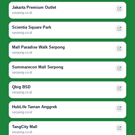
Jakarta Premium Outlet
serpong.co.id
Scientia Square Park
serpong.co.id
Mall Paradise Walk Serpong
serpong.co.id
Summarecon Mall Serpong
serpong.co.id
Qbig BSD
serpong.co.id
HubLife Taman Anggrek
serpong.co.id
TangCity Mall
serpong.co.id