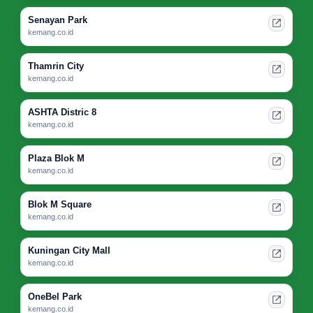
Senayan Park
kemang.co.id
Thamrin City
kemang.co.id
ASHTA Distric 8
kemang.co.id
Plaza Blok M
kemang.co.id
Blok M Square
kemang.co.id
Kuningan City Mall
kemang.co.id
OneBel Park
kemang.co.id