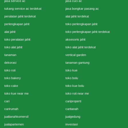
jasa service ac
jasa cuci ac
tukang service ac terdekat
jasa bongkar pasang ac
peralatan jahit terdekat
alat jahit terdekat
perlengkapan jahit
toko perlengkapan jahit
alat jahit
toko perlengkapan jahit terdekat
toko peralatan jahit
aksesoris jahit
toko alat jahit
toko alat jahit terdekat
tanaman
vertical garden
dekorasi
tanaman gantung
toko roti
toko kue
toko bakery
toko bolu
toko cake
toko kue bolu
toko kue near me
toko roti near me
cari
cariproperti
carirumah
caritanah
jualtanahkomersil
jualgedung
jualapartemen
investasi