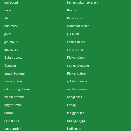
jual pupuk
bahan baku makanan
cafe
Bakmi
Mie
Ban bekas
ban mobil
minuman sehat
juice
jus buah
jus sayur
kelapa muda
kelapa ijo
jeruk peras
Bakmi Jawa
Flower shop
Bouquet
money bouquet
snack bouquet
Flower balloon
money cake
gift & souvenir
advertising display
akrilik custom
media promosi
bengkellas
pagarrumah
kanopi
teralis
tanggaputar
pintudobel
railingtangga
tanggarebah
foldinggate