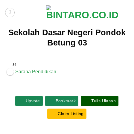
Skip
to
content
Sekolah Dasar Negeri Pondok
Betung 03
34
Sarana Pendidikan
Upvote
Bookmark
Tulis Ulasan
Claim Listing