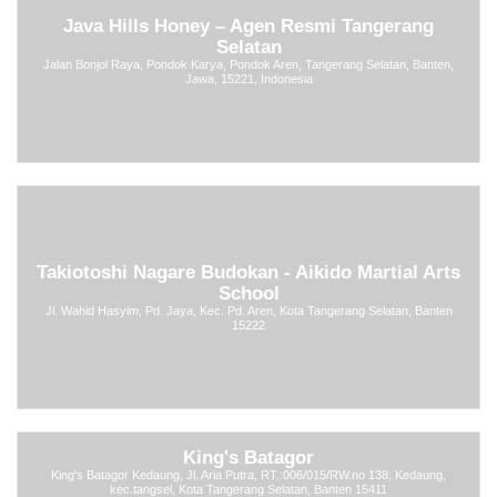
Java Hills Honey – Agen Resmi Tangerang
Selatan
Jalan Bonjol Raya, Pondok Karya, Pondok Aren, Tangerang Selatan, Banten,
Jawa, 15221, Indonesia
Takiotoshi Nagare Budokan - Aikido Martial Arts
School
Jl. Wahid Hasyim, Pd. Jaya, Kec. Pd. Aren, Kota Tangerang Selatan, Banten
15222
King's Batagor
King's Batagor Kedaung, Jl. Aria Putra, RT.:006/015/RW.no 138, Kedaung,
kec.tangsel, Kota Tangerang Selatan, Banten 15411