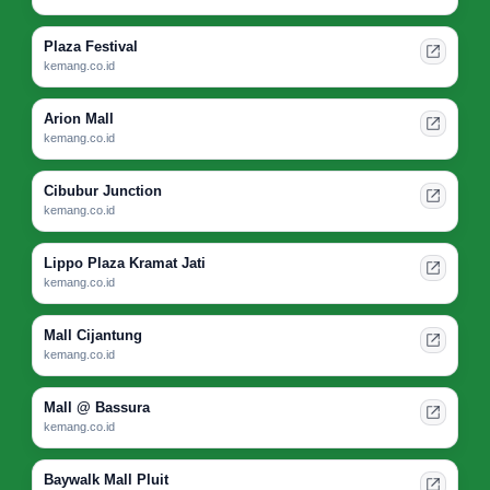
Plaza Festival
kemang.co.id
Arion Mall
kemang.co.id
Cibubur Junction
kemang.co.id
Lippo Plaza Kramat Jati
kemang.co.id
Mall Cijantung
kemang.co.id
Mall @ Bassura
kemang.co.id
Baywalk Mall Pluit