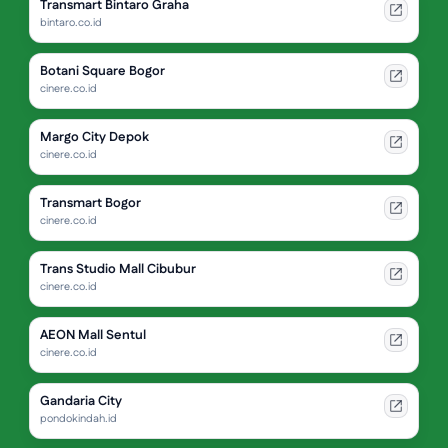
Transmart Bintaro Graha
bintaro.co.id
Botani Square Bogor
cinere.co.id
Margo City Depok
cinere.co.id
Transmart Bogor
cinere.co.id
Trans Studio Mall Cibubur
cinere.co.id
AEON Mall Sentul
cinere.co.id
Gandaria City
pondokindah.id