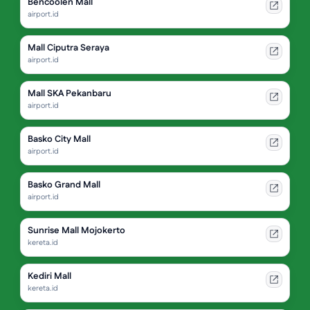
Bencoolen Mall
airport.id
Mall Ciputra Seraya
airport.id
Mall SKA Pekanbaru
airport.id
Basko City Mall
airport.id
Basko Grand Mall
airport.id
Sunrise Mall Mojokerto
kereta.id
Kediri Mall
kereta.id