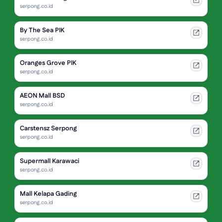
serpong.co.id
By The Sea PIK
serpong.co.id
Oranges Grove PIK
serpong.co.id
AEON Mall BSD
serpong.co.id
Carstensz Serpong
serpong.co.id
Supermall Karawaci
serpong.co.id
Mall Kelapa Gading
serpong.co.id