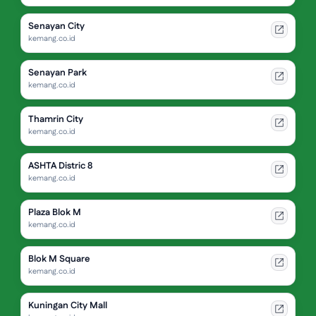
Senayan City
kemang.co.id
Senayan Park
kemang.co.id
Thamrin City
kemang.co.id
ASHTA Distric 8
kemang.co.id
Plaza Blok M
kemang.co.id
Blok M Square
kemang.co.id
Kuningan City Mall