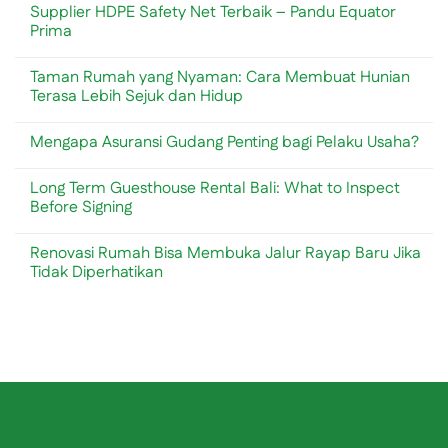
Supplier HDPE Safety Net Terbaik – Pandu Equator
Prima
No
Comments
Taman Rumah yang Nyaman: Cara Membuat Hunian
on
Supplier
Terasa Lebih Sejuk dan Hidup
HDPE
Safety
No
Net
Comments
Mengapa Asuransi Gudang Penting bagi Pelaku Usaha?
Terbaik
on
–
Taman
No
Pandu
Rumah
Comments
Equator
yang
Long Term Guesthouse Rental Bali: What to Inspect
on
Prima
Nyaman:
Mengapa
Before Signing
Cara
Asuransi
Membuat
Gudang
No
Hunian
Penting
Comments
Terasa
Renovasi Rumah Bisa Membuka Jalur Rayap Baru Jika
bagi
on
Lebih
Pelaku
Long
Tidak Diperhatikan
Sejuk
Usaha?
Term
dan
Guesthouse
No
Hidup
Rental
Comments
Bali:
on
What
Renovasi
to
Rumah
Inspect
Bisa
Before
Membuka
Signing
Jalur
Rayap
Baru
Jika
Tidak
Diperhatikan