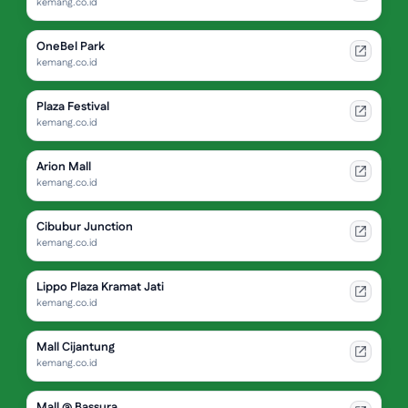
kemang.co.id
OneBel Park
kemang.co.id
Plaza Festival
kemang.co.id
Arion Mall
kemang.co.id
Cibubur Junction
kemang.co.id
Lippo Plaza Kramat Jati
kemang.co.id
Mall Cijantung
kemang.co.id
Mall @ Bassura