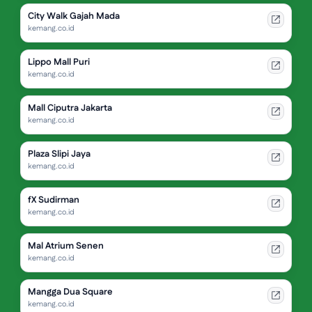
City Walk Gajah Mada
kemang.co.id
Lippo Mall Puri
kemang.co.id
Mall Ciputra Jakarta
kemang.co.id
Plaza Slipi Jaya
kemang.co.id
fX Sudirman
kemang.co.id
Mal Atrium Senen
kemang.co.id
Mangga Dua Square
kemang.co.id