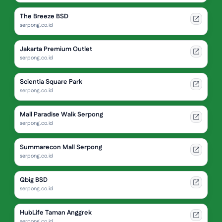
The Breeze BSD
serpong.co.id
Jakarta Premium Outlet
serpong.co.id
Scientia Square Park
serpong.co.id
Mall Paradise Walk Serpong
serpong.co.id
Summarecon Mall Serpong
serpong.co.id
Qbig BSD
serpong.co.id
HubLife Taman Anggrek
serpong.co.id