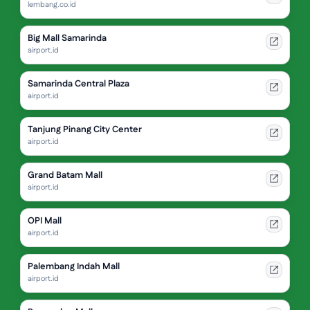
lembang.co.id
Big Mall Samarinda
airport.id
Samarinda Central Plaza
airport.id
Tanjung Pinang City Center
airport.id
Grand Batam Mall
airport.id
OPI Mall
airport.id
Palembang Indah Mall
airport.id