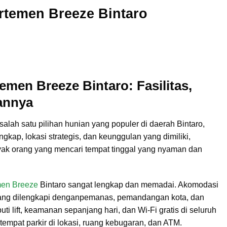
temen Breeze Bintaro
men Breeze Bintaro: Fasilitas,
annya
lah satu pilihan hunian yang populer di daerah Bintaro,
gkap, lokasi strategis, dan keunggulan yang dimiliki,
nyak orang yang mencari tempat tinggal yang nyaman dan
men Breeze
Bintaro sangat lengkap dan memadai. Akomodasi
ng dilengkapi denganpemanas, pemandangan kota, dan
uti lift, keamanan sepanjang hari, dan Wi-Fi gratis di seluruh
tempat parkir di lokasi, ruang kebugaran, dan ATM.