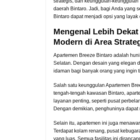
strategis, dan keunggulan-keunggulan l
daerah Bintaro. Jadi, bagi Anda yang 
Bintaro dapat menjadi opsi yang layak
Mengenal Lebih Dekat
Modern di Area Strate
Apartemen Breeze Bintaro adalah hunian
Selatan. Dengan desain yang elegan da
idaman bagi banyak orang yang ingin 
Salah satu keunggulan Apartemen Breez
tengah-tengah kawasan Bintaro, apart
layanan penting, seperti pusat perbela
Dengan demikian, penghuninya dapat m
Selain itu, apartemen ini juga menawa
Terdapat kolam renang, pusat kebugara
yang luas. Semua fasilitas ini diran