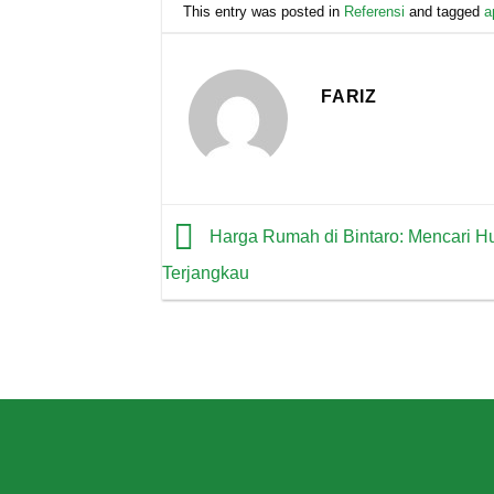
This entry was posted in
Referensi
and tagged
a
FARIZ
Harga Rumah di Bintaro: Mencari H
Terjangkau