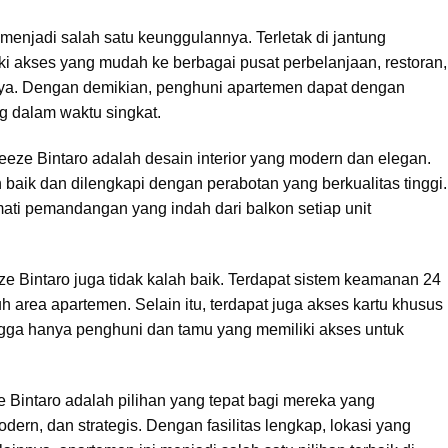
menjadi salah satu keunggulannya. Terletak di jantung
ki akses yang mudah ke berbagai pusat perbelanjaan, restoran,
innya. Dengan demikian, penghuni apartemen dapat dengan
 dalam waktu singkat.
eze Bintaro adalah desain interior yang modern dan elegan.
 baik dan dilengkapi dengan perabotan yang berkualitas tinggi.
mati pemandangan yang indah dari balkon setiap unit
 Bintaro juga tidak kalah baik. Terdapat sistem keamanan 24
h area apartemen. Selain itu, terdapat juga akses kartu khusus
gga hanya penghuni dan tamu yang memiliki akses untuk
 Bintaro adalah pilihan yang tepat bagi mereka yang
rn, dan strategis. Dengan fasilitas lengkap, lokasi yang