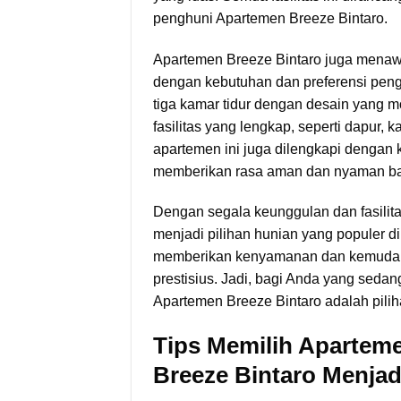
penghuni Apartemen Breeze Bintaro.
Apartemen Breeze Bintaro juga menawa
dengan kebutuhan dan preferensi penghu
tiga kamar tidur dengan desain yang m
fasilitas yang lengkap, seperti dapur,
apartemen ini juga dilengkapi denga
memberikan rasa aman dan nyaman ba
Dengan segala keunggulan dan fasilita
menjadi pilihan hunian yang populer d
memberikan kenyamanan dan kemudahan
prestisius. Jadi, bagi Anda yang sedan
Apartemen Breeze Bintaro adalah pilih
Tips Memilih Apartem
Breeze Bintaro Menjadi