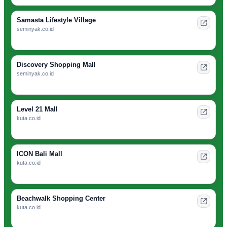
Samasta Lifestyle Village
seminyak.co.id
Discovery Shopping Mall
seminyak.co.id
Level 21 Mall
kuta.co.id
ICON Bali Mall
kuta.co.id
Beachwalk Shopping Center
kuta.co.id