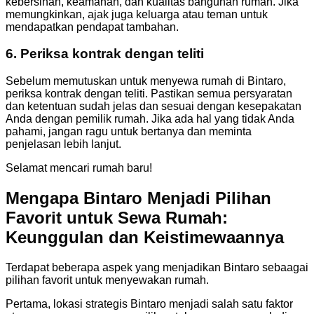
kebersihan, keamanan, dan kualitas bangunan rumah. Jika
memungkinkan, ajak juga keluarga atau teman untuk
mendapatkan pendapat tambahan.
6. Periksa kontrak dengan teliti
Sebelum memutuskan untuk menyewa rumah di Bintaro,
periksa kontrak dengan teliti. Pastikan semua persyaratan
dan ketentuan sudah jelas dan sesuai dengan kesepakatan
Anda dengan pemilik rumah. Jika ada hal yang tidak Anda
pahami, jangan ragu untuk bertanya dan meminta
penjelasan lebih lanjut.
Selamat mencari rumah baru!
Mengapa Bintaro Menjadi Pilihan
Favorit untuk Sewa Rumah:
Keunggulan dan Keistimewaannya
Terdapat beberapa aspek yang menjadikan Bintaro sebaagai
pilihan favorit untuk menyewakan rumah.
Pertama, lokasi strategis Bintaro menjadi salah satu faktor