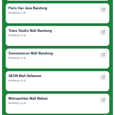
Paris Van Java Bandung
lembang.co.id
Trans Studio Mall Bandung
lembang.co.id
Summarecon Mall Bandung
lembang.co.id
AEON Mall Deltamas
lembang.co.id
Metropolitan Mall Bekasi
lembang.co.id