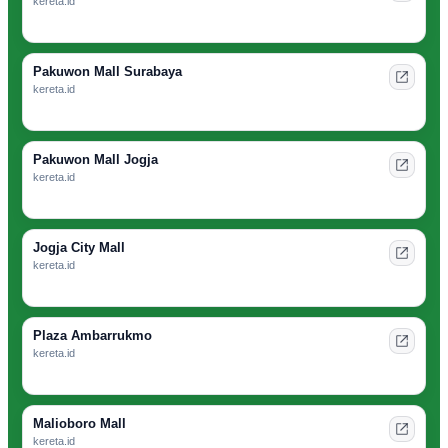
kereta.id
Pakuwon Mall Surabaya
kereta.id
Pakuwon Mall Jogja
kereta.id
Jogja City Mall
kereta.id
Plaza Ambarrukmo
kereta.id
Malioboro Mall
kereta.id