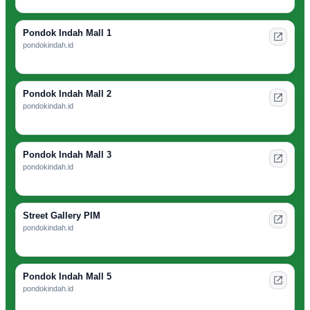
Pondok Indah Mall 1
pondokindah.id
Pondok Indah Mall 2
pondokindah.id
Pondok Indah Mall 3
pondokindah.id
Street Gallery PIM
pondokindah.id
Pondok Indah Mall 5
pondokindah.id