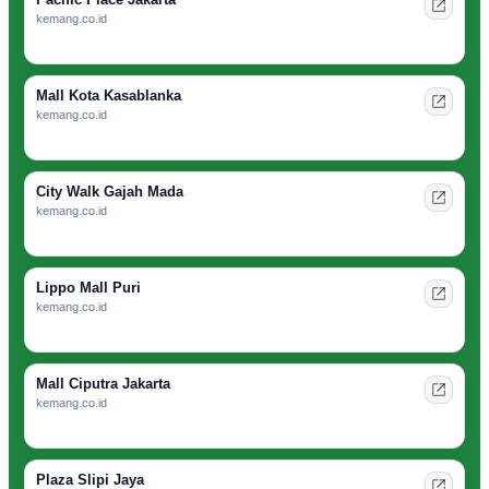
kemang.co.id
Mall Kota Kasablanka
kemang.co.id
City Walk Gajah Mada
kemang.co.id
Lippo Mall Puri
kemang.co.id
Mall Ciputra Jakarta
kemang.co.id
Plaza Slipi Jaya