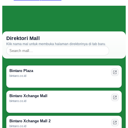
Pandu
Gudang
Long
Cara
Comments
Equator
Penting
Term
on
Membuat
Prima
bagi
Guesthouse
Renovasi
Hunian
Pelaku
Rental
Rumah
Terasa
Usaha?
Bali:
Bisa
Lebih
What
Membuka
Sejuk
to
Jalur
dan
Direktori Mall
Inspect
Rayap
Hidup
Before
Baru
Klik nama mal untuk membuka halaman direktorinya di tab baru.
Signing
Jika
Tidak
Diperhatikan
Bintaro Plaza
bintaro.co.id
Bintaro Xchange Mall
bintaro.co.id
Bintaro Xchange Mall 2
bintaro.co.id