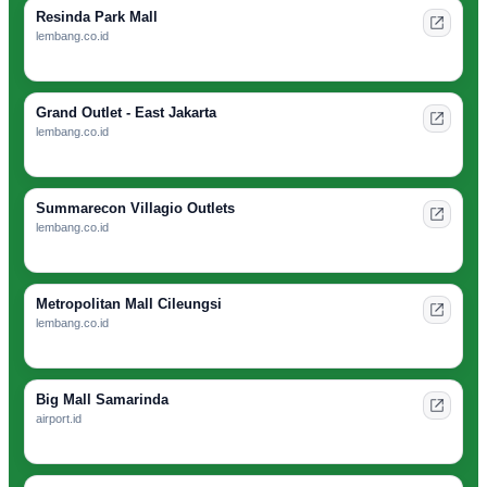
Resinda Park Mall
lembang.co.id
Grand Outlet - East Jakarta
lembang.co.id
Summarecon Villagio Outlets
lembang.co.id
Metropolitan Mall Cileungsi
lembang.co.id
Big Mall Samarinda
airport.id