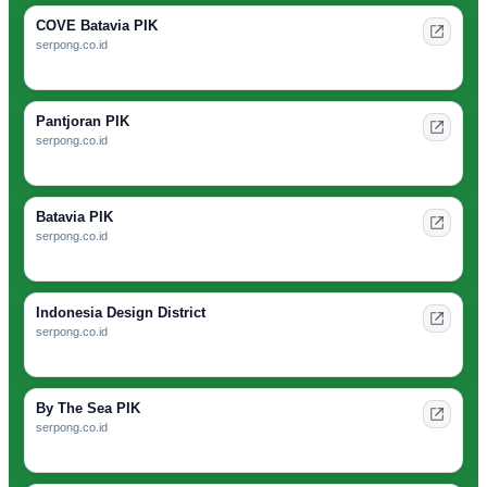
COVE Batavia PIK
serpong.co.id
Pantjoran PIK
serpong.co.id
Batavia PIK
serpong.co.id
Indonesia Design District
serpong.co.id
By The Sea PIK
serpong.co.id