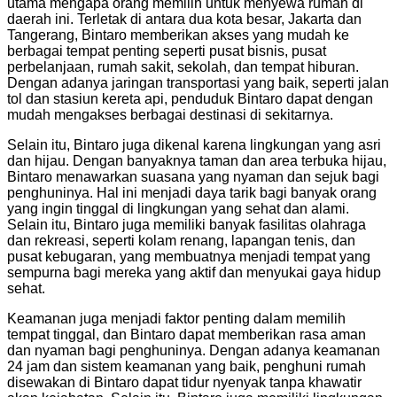
utama mengapa orang memilih untuk menyewa rumah di
daerah ini. Terletak di antara dua kota besar, Jakarta dan
Tangerang, Bintaro memberikan akses yang mudah ke
berbagai tempat penting seperti pusat bisnis, pusat
perbelanjaan, rumah sakit, sekolah, dan tempat hiburan.
Dengan adanya jaringan transportasi yang baik, seperti jalan
tol dan stasiun kereta api, penduduk Bintaro dapat dengan
mudah mengakses berbagai destinasi di sekitarnya.
Selain itu, Bintaro juga dikenal karena lingkungan yang asri
dan hijau. Dengan banyaknya taman dan area terbuka hijau,
Bintaro menawarkan suasana yang nyaman dan sejuk bagi
penghuninya. Hal ini menjadi daya tarik bagi banyak orang
yang ingin tinggal di lingkungan yang sehat dan alami.
Selain itu, Bintaro juga memiliki banyak fasilitas olahraga
dan rekreasi, seperti kolam renang, lapangan tenis, dan
pusat kebugaran, yang membuatnya menjadi tempat yang
sempurna bagi mereka yang aktif dan menyukai gaya hidup
sehat.
Keamanan juga menjadi faktor penting dalam memilih
tempat tinggal, dan Bintaro dapat memberikan rasa aman
dan nyaman bagi penghuninya. Dengan adanya keamanan
24 jam dan sistem keamanan yang baik, penghuni rumah
disewakan di Bintaro dapat tidur nyenyak tanpa khawatir